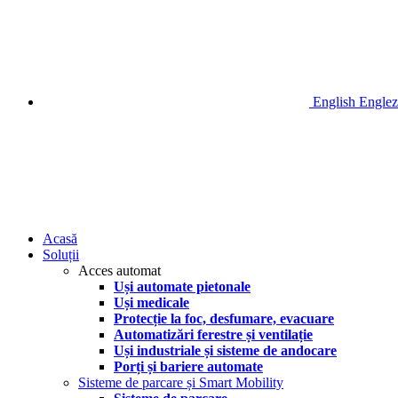
English
Englez
Acasă
Soluții
Acces automat
Uși automate pietonale
Uși medicale
Protecție la foc, desfumare, evacuare
Automatizări ferestre și ventilație
Uși industriale și sisteme de andocare
Porți și bariere automate
Sisteme de parcare și Smart Mobility