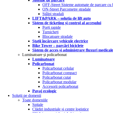
Sisteme de parcare
OFF-Street Sisteme automate de parcare cu 
ON-Street Parcometre stradale
Stâlpi stradali
LIFT&PARK – soluția de lift auto
Sistem de ticketing și control al accesului
Porți rapide
Turnicheți
Blocatoare stradale
Stații încărcare vehicule electrice
Bike Tower – parcări biciclete
Sistem de acces și administrare fluxuri medical
Luminatoare și policarbonat
Luminatoare
Policarbonat
Policarbonat celular
Policarbonat compact
Policarbonat cutat
Policarbonat modular
Accesorii policarbonat
Pavaj ecologic
Soluții pe domenii
Toate domeniile
Spitale
Clădiri industriale și centre logistice