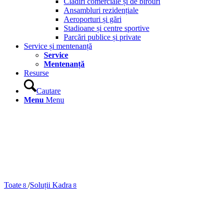
Clădiri comerciale și de birouri
Ansambluri rezidențiale
Aeroporturi și gări
Stadioane și centre sportive
Parcări publice și private
Service și mentenanță
Service
Mentenanță
Resurse
Cautare
Menu
Menu
Toate
/
Soluții Kadra
8
8