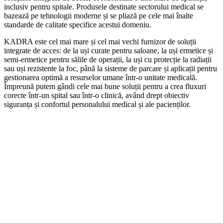
inclusiv pentru spitale. Produsele destinate sectorului medical se
bazează pe tehnologii moderne și se pliază pe cele mai înalte
standarde de calitate specifice acestui domeniu.
KADRA este cel mai mare și cel mai vechi furnizor de soluții
integrate de acces: de la uși curate pentru saloane, la uși ermetice și
semi-ermetice pentru sălile de operații, la uși cu protecție la radiații
sau uși rezistente la foc, până la sisteme de parcare și aplicații pentru
gestionarea optimă a resurselor umane într-o unitate medicală.
Împreună putem gândi cele mai bune soluții pentru a crea fluxuri
corecte într-un spital sau într-o clinică, având drept obiectiv
siguranța și confortul personalului medical și ale pacienților.