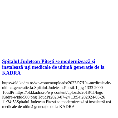
Spitalul Judetean Pitești se modernizează și
instalează uși medicale de ultimă generație de la
KADRA
https://old.kadra.ro/wp-content/uploads/2023/07/Usi-medicale-de-
ultima-generatie-la-Spitalul-Judetean-Pitesti-1.jpg
1333
2000
ToudPr
https://old.kadra.ro/wp-content/uploads/2018/11/logo-
Kadra-wide-500.png
ToudPr
2023-07-24 13:54:20
2024-03-26
11:34:58
Spitalul Judetean Pitești se modernizează și instalează uși
medicale de ultimă generație de la KADRA