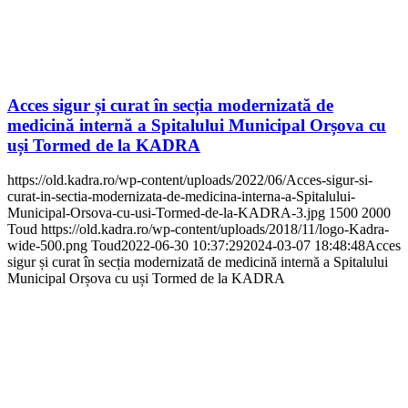
Acces sigur și curat în secția modernizată de
medicină internă a Spitalului Municipal Orșova cu
uși Tormed de la KADRA
https://old.kadra.ro/wp-content/uploads/2022/06/Acces-sigur-si-
curat-in-sectia-modernizata-de-medicina-interna-a-Spitalului-
Municipal-Orsova-cu-usi-Tormed-de-la-KADRA-3.jpg
1500
2000
Toud
https://old.kadra.ro/wp-content/uploads/2018/11/logo-Kadra-
wide-500.png
Toud
2022-06-30 10:37:29
2024-03-07 18:48:48
Acces
sigur și curat în secția modernizată de medicină internă a Spitalului
Municipal Orșova cu uși Tormed de la KADRA