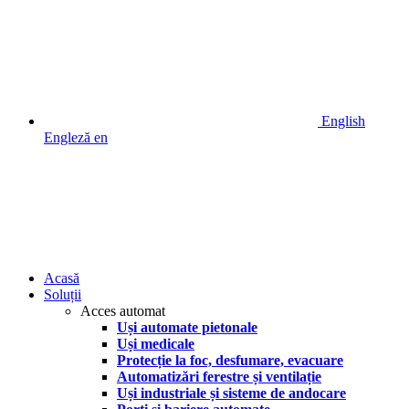
English
Engleză
en
Acasă
Soluții
Acces automat
Uși automate pietonale
Uși medicale
Protecție la foc, desfumare, evacuare
Automatizări ferestre și ventilație
Uși industriale și sisteme de andocare