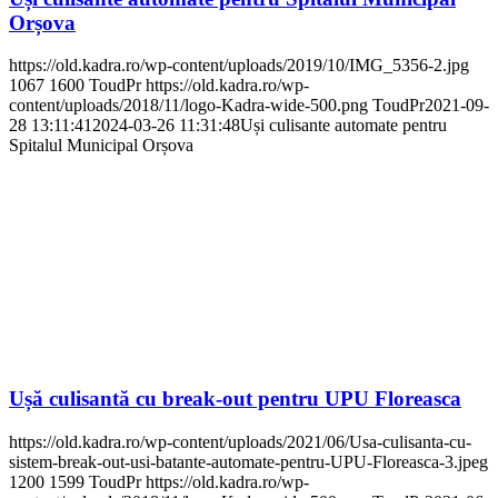
Orșova
https://old.kadra.ro/wp-content/uploads/2019/10/IMG_5356-2.jpg
1067
1600
ToudPr
https://old.kadra.ro/wp-
content/uploads/2018/11/logo-Kadra-wide-500.png
ToudPr
2021-09-
28 13:11:41
2024-03-26 11:31:48
Uși culisante automate pentru
Spitalul Municipal Orșova
Ușă culisantă cu break-out pentru UPU Floreasca
https://old.kadra.ro/wp-content/uploads/2021/06/Usa-culisanta-cu-
sistem-break-out-usi-batante-automate-pentru-UPU-Floreasca-3.jpeg
1200
1599
ToudPr
https://old.kadra.ro/wp-