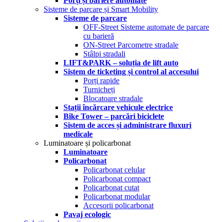
Porți și bariere automate
Sisteme de parcare și Smart Mobility
Sisteme de parcare
OFF-Street Sisteme automate de parcare
cu barieră
ON-Street Parcometre stradale
Stâlpi stradali
LIFT&PARK – soluția de lift auto
Sistem de ticketing și control al accesului
Porți rapide
Turnicheți
Blocatoare stradale
Stații încărcare vehicule electrice
Bike Tower – parcări biciclete
Sistem de acces și administrare fluxuri
medicale
Luminatoare și policarbonat
Luminatoare
Policarbonat
Policarbonat celular
Policarbonat compact
Policarbonat cutat
Policarbonat modular
Accesorii policarbonat
Pavaj ecologic