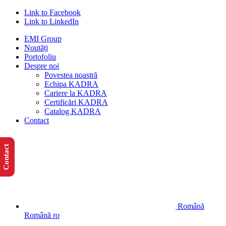
Link to Facebook
Link to LinkedIn
EMI Group
Noutăți
Portofoliu
Despre noi
Povestea noastră
Echipa KADRA
Cariere la KADRA
Certificări KADRA
Catalog KADRA
Contact
Contact
Română
Română
ro