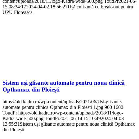
content/uploads/2018/11/logo-Kadra-wide-500.png
ToudPr
2021-06-
15 08:34:17
2024-04-02 18:56:27
Ușă culisantă cu break-out pentru
UPU Floreasca
Sistem uși glisante automate pentru noua clinică
Opthamax din Ploiești
https://old.kadra.ro/wp-content/uploads/2021/06/Usi-glisante-
automate-pentru-clinica-Opthmax-din-Ploiesti-1.jpg
900
1600
ToudPr
https://old.kadra.ro/wp-content/uploads/2018/11/logo-
Kadra-wide-500.png
ToudPr
2021-06-14 15:10:49
2024-04-03
13:55:31
Sistem uși glisante automate pentru noua clinică Opthamax
din Ploiești