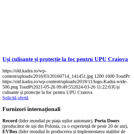
Uși culisante și protecție la foc pentru UPU Craiova
https://old.kadra.ro/wp-
content/uploads/2016/03/20160714_141451.jpg
1200
1600
ToudPr
https://old.kadra.ro/wp-content/uploads/2018/11/logo-Kadra-wide-
500.png
ToudPr
2021-05-26 09:49:55
2024-03-26 11:22:03
Uși
culisante și protecție la foc pentru UPU Craiova
Solicită ofertă
Furnizori internaționali
Record
(lider mondial pe piața ușilor automate),
Porta Doors
(producător de uși din Polonia, cu o experiență de peste 20 de ani),
EVBox
(lider mondial în producerea și implementarea stațiilor de