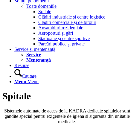
Soluții pe domenii
Toate domeniile
Spitale
Clădiri industriale și centre logistice
Clădiri comerciale și de birouri
Ansambluri rezidențiale
Aeroporturi și gări
Stadioane și centre sportive
Parcări publice și private
Service și mentenanță
Service
Mentenanță
Resurse
Cautare
Menu
Menu
Spitale
Sistemele automate de acces de la KADRA dedicate spitalelor sunt
gandite special pentru exigentele de igiena si siguranta din unitatile
medicale.