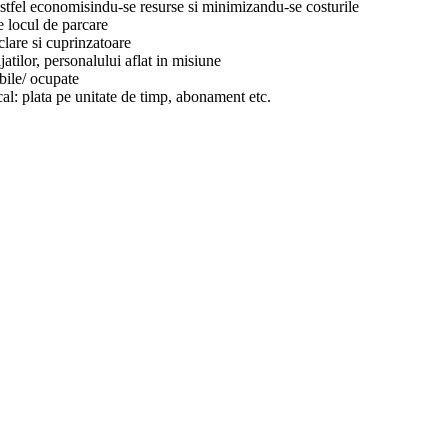
a, astfel economisindu-se resurse si minimizandu-se costurile
de locul de parcare
lare si cuprinzatoare
jatilor, personalului aflat in misiune
bile/ ocupate
cal: plata pe unitate de timp, abonament etc.