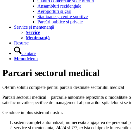
Clădiri comerciale și de birouri
Ansambluri rezidențiale
Aeroporturi și gări
Stadioane și centre sportive
Parcări publice și private
Service și mentenanță
Service
Mentenanță
Resurse
Cautare
Menu
Menu
Parcari sectorul medical
Oferim solutii complete pentru parcari destinate sectorului medical
Parcari sectorul medical – parcarile automate reprezinta o modalitate o
satisfac nevoile specifice de management al parcarilor spitalelor si se
Ce aduce in plus sistemul nostru:
sistem complet automatizat, nu necesita angajarea de personal p
service si mentenanta, 24/24 si 7/7, exista echipe de interventie