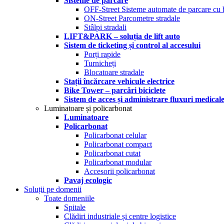
Sisteme de parcare
OFF-Street Sisteme automate de parcare cu 
ON-Street Parcometre stradale
Stâlpi stradali
LIFT&PARK – soluția de lift auto
Sistem de ticketing și control al accesului
Porți rapide
Turnicheți
Blocatoare stradale
Stații încărcare vehicule electrice
Bike Tower – parcări biciclete
Sistem de acces și administrare fluxuri medical
Luminatoare și policarbonat
Luminatoare
Policarbonat
Policarbonat celular
Policarbonat compact
Policarbonat cutat
Policarbonat modular
Accesorii policarbonat
Pavaj ecologic
Soluții pe domenii
Toate domeniile
Spitale
Clădiri industriale și centre logistice