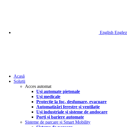
English
Englez
Acasă
Soluții
Acces automat
Uși automate pietonale
Uși medicale
Protecție la foc, desfumare, evacuare
Automatizări ferestre și ventilație
Uși industriale și sisteme de andocare
Porți și bariere automate
Sisteme de parcare și Smart Mobility