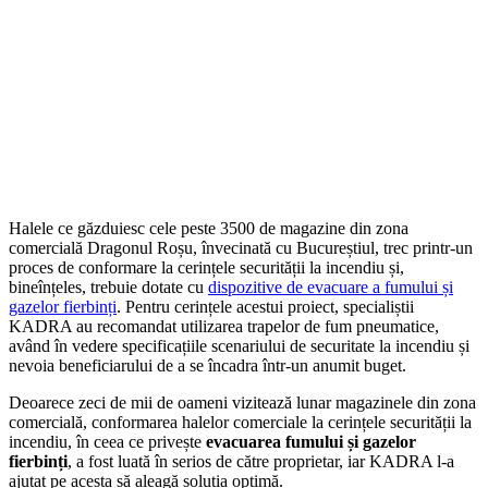
Halele ce găzduiesc cele peste 3500 de magazine din zona
comercială Dragonul Roșu, învecinată cu Bucureștiul, trec printr-un
proces de conformare la cerințele securității la incendiu și,
bineînțeles, trebuie dotate cu
dispozitive de evacuare a fumului și
gazelor fierbinți
. Pentru cerințele acestui proiect, specialiștii
KADRA au recomandat utilizarea trapelor de fum pneumatice,
având în vedere specificațiile scenariului de securitate la incendiu și
nevoia beneficiarului de a se încadra într-un anumit buget.
Deoarece zeci de mii de oameni vizitează lunar magazinele din zona
comercială, conformarea halelor comerciale la cerințele securității la
incendiu, în ceea ce privește
evacuarea fumului și gazelor
fierbinți
, a fost luată în serios de către proprietar, iar KADRA l-a
ajutat pe acesta să aleagă soluția optimă.