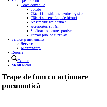
Soluții pe domenii
Toate domeniile
Spitale
Clădiri industriale și centre logistice
Clădiri comerciale și de birouri
Ansambluri rezidențiale
Aeroporturi și gări
Stadioane și centre sportive
Parcări publice și private
Service și mentenanță
Service
Mentenanță
Resurse
Cautare
Menu
Menu
Trape de fum cu acționare
pneumatică