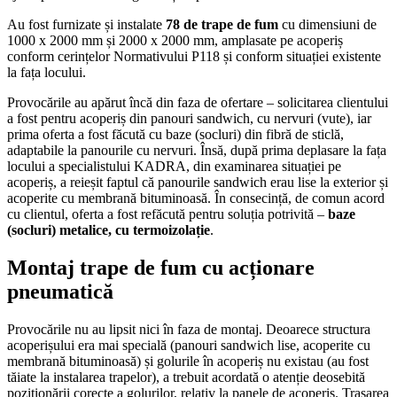
Au fost furnizate și instalate
78 de trape de fum
cu dimensiuni de
1000 x 2000 mm și 2000 x 2000 mm, amplasate pe acoperiș
conform cerințelor Normativului P118 și conform situației existente
la fața locului.
Provocările au apărut încă din faza de ofertare – solicitarea clientului
a fost pentru acoperiș din panouri sandwich, cu nervuri (vute), iar
prima oferta a fost făcută cu baze (socluri) din fibră de sticlă,
adaptabile la panourile cu nervuri. Însă, după prima deplasare la fața
locului a specialistului KADRA, din examinarea situației pe
acoperiș, a reieșit faptul că panourile sandwich erau lise la exterior și
acoperite cu membrană bituminoasă. În consecință, de comun acord
cu clientul, oferta a fost refăcută pentru soluția potrivită –
baze
(socluri) metalice, cu termoizolație
.
Montaj trape de fum cu acționare
pneumatică
Provocările nu au lipsit nici în faza de montaj. Deoarece structura
acoperișului era mai specială (panouri sandwich lise, acoperite cu
membrană bituminoasă) și golurile în acoperiș nu existau (au fost
tăiate la instalarea trapelor), a trebuit acordată o atenție deosebită
poziționării corecte a golurilor, relativ la panele de acoperiș. Trasarea