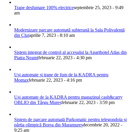
Trape desfumare 100% electrice
septembrie 25, 2023 - 9:49
am
Modernizare parcare automată subterană la Sala Polivalentă
din Cluj
aprilie 7, 2023 - 8:10 am
Sistem integrat de control al accesului la Aparthotel Atlas din
Piatra Neamț
februarie 22, 2023 - 4:30 pm
Uși automate și trape de fum de la KADRA pentru
Momax
februarie 22, 2023 - 4:16 pm
Uși automate de la KADRA pentru magazinul cash&carry
OBLIO din Târgu Mureș
februarie 22, 2023 - 3:59 pm
Sistem de parcare automată Parkomatic pentru telegondola și
pârtia olimpică Borșa din Maramureș
decembrie 20, 2022 -
9:25 am