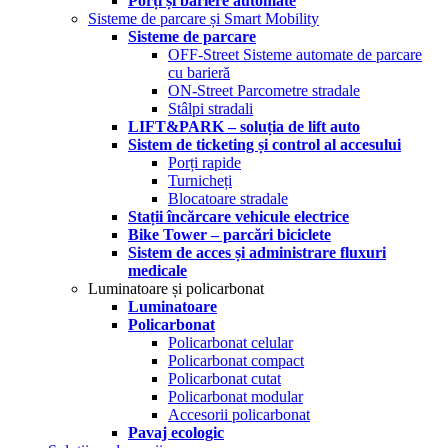
Porți și bariere automate
Sisteme de parcare și Smart Mobility
Sisteme de parcare
OFF-Street Sisteme automate de parcare
cu barieră
ON-Street Parcometre stradale
Stâlpi stradali
LIFT&PARK – soluția de lift auto
Sistem de ticketing și control al accesului
Porți rapide
Turnicheți
Blocatoare stradale
Stații încărcare vehicule electrice
Bike Tower – parcări biciclete
Sistem de acces și administrare fluxuri
medicale
Luminatoare și policarbonat
Luminatoare
Policarbonat
Policarbonat celular
Policarbonat compact
Policarbonat cutat
Policarbonat modular
Accesorii policarbonat
Pavaj ecologic