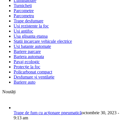
Luminatoare
Turnicheti
Parcometre
Parcometru
Trape desfumare
Usi rezistente la foc
Usi antifoc
Usa glisanta etansa
Statii incarcare vehicule electrice
Usi batante automate
Bariere parcare
Bariera automata
Pavaj ecologic
Protecție la foc
Policarbonat compact
Desfumare și ventilație
Bariere auto
Noutăți
Trape de fum cu acționare pneumatică
octombrie 30, 2023 -
9:13 am