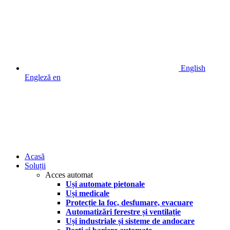
English
Engleză
en
Acasă
Soluții
Acces automat
Uși automate pietonale
Uși medicale
Protecție la foc, desfumare, evacuare
Automatizări ferestre și ventilație
Uși industriale și sisteme de andocare