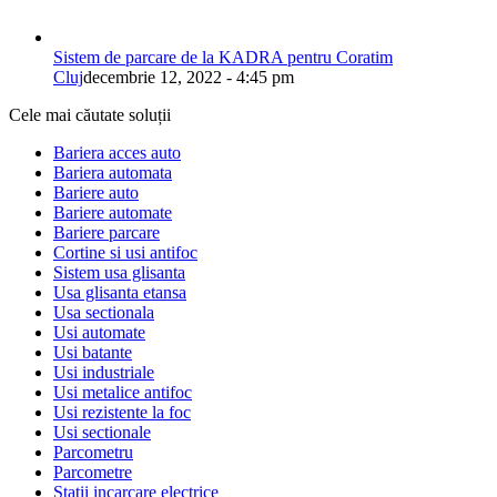
Sistem de parcare de la KADRA pentru Coratim
Cluj
decembrie 12, 2022 - 4:45 pm
Cele mai căutate soluții
Bariera acces auto
Bariera automata
Bariere auto
Bariere automate
Bariere parcare
Cortine si usi antifoc
Sistem usa glisanta
Usa glisanta etansa
Usa sectionala
Usi automate
Usi batante
Usi industriale
Usi metalice antifoc
Usi rezistente la foc
Usi sectionale
Parcometru
Parcometre
Statii incarcare electrice