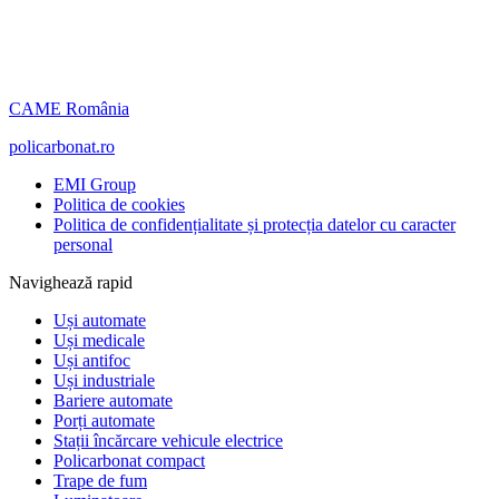
CAME România
policarbonat.ro
EMI Group
Politica de cookies
Politica de confidențialitate și protecția datelor cu caracter
personal
Navighează rapid
Uși automate
Uși medicale
Uși antifoc
Uși industriale
Bariere automate
Porți automate
Stații încărcare vehicule electrice
Policarbonat compact
Trape de fum