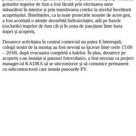
golurilor trapelor de fum a fost făcută prin efectuarea unor
măsurători în interior și prin transferarea cotelor la nivelul învelitorii
acoperișului. Bineînțeles, ca la toate proiectele noastre de acest gen,
a fost acordată o atenție deosebită hidroizolației, atât pe bazele
(soclurile) trapelor de fum cât și în zona de joncțiune între baza
trapei și acoperiș.
Deoarece activitatea în centrul comercial nu putea fi întreruptă,
colegii noștri de la montaj au fost nevoiți sa lucreze între orele 15:00
– 20:00, după evacuarea completă a halelor. În plus, deoarece pe
acoperiș s-au instalat și panouri fotovoltaice, a fost necesar ca project
manager-ul KADRA să se sincronizeze și să comunice permanent
cu subcontractorul care instala panourile PV.