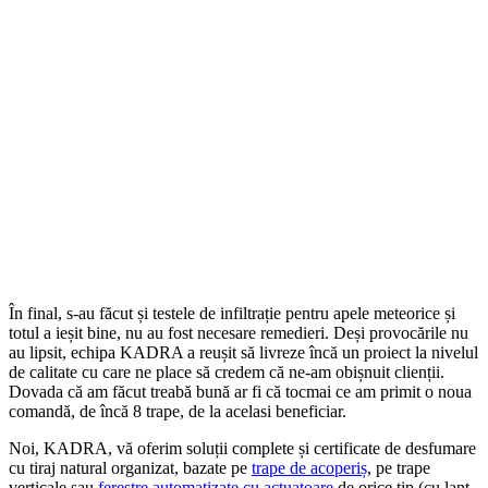
În final, s-au făcut și testele de infiltrație pentru apele meteorice și
totul a ieșit bine, nu au fost necesare remedieri. Deși provocările nu
au lipsit, echipa KADRA a reușit să livreze încă un proiect la nivelul
de calitate cu care ne place să credem că ne-am obișnuit clienții.
Dovada că am făcut treabă bună ar fi că tocmai ce am primit o noua
comandă, de încă 8 trape, de la acelasi beneficiar.
Noi, KADRA, vă oferim soluții complete și certificate de desfumare
cu tiraj natural organizat, bazate pe
trape de acoperiș
, pe trape
verticale sau
ferestre automatizate cu actuatoare
de orice tip (cu lanț,