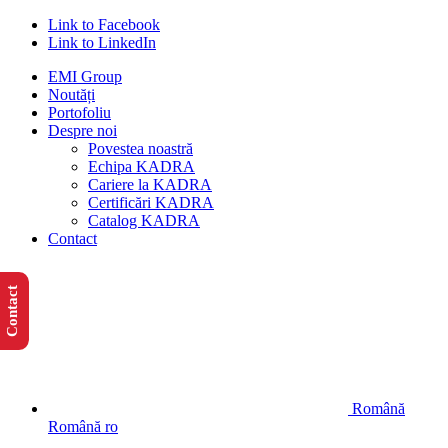
Link to Facebook
Link to LinkedIn
EMI Group
Noutăți
Portofoliu
Despre noi
Povestea noastră
Echipa KADRA
Cariere la KADRA
Certificări KADRA
Catalog KADRA
Contact
Contact
Română
Română
ro