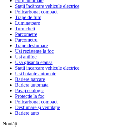
Porți automate
Stații încărcare vehicule electrice
Policarbonat compact
Trape de fum
Luminatoare
Turnicheti
Parcometre
Parcometru
Trape desfumare
Usi rezistente la foc
Usi antifoc
Usa glisanta etansa
Statii incarcare vehicule electrice
Usi batante automate
Bariere parcare
Bariera automata
Pavaj ecologic
Protecție la foc
Policarbonat compact
Desfumare și ventilație
Bariere auto
Noutăți