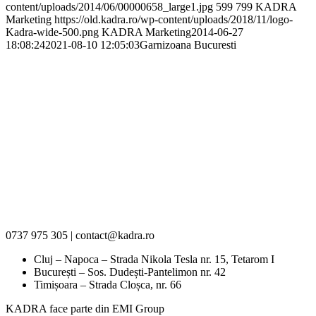
content/uploads/2014/06/00000658_large1.jpg
599
799
KADRA
Marketing
https://old.kadra.ro/wp-content/uploads/2018/11/logo-
Kadra-wide-500.png
KADRA Marketing
2014-06-27
18:08:24
2021-08-10 12:05:03
Garnizoana Bucuresti
0737 975 305 | contact@kadra.ro
Cluj – Napoca – Strada Nikola Tesla nr. 15, Tetarom I
București – Sos. Dudești-Pantelimon nr. 42
Timișoara – Strada Cloșca, nr. 66
KADRA face parte din EMI Group