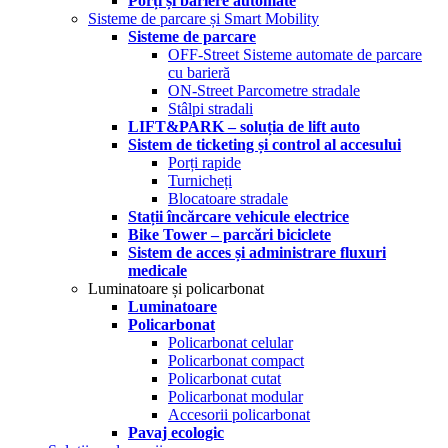
Porți și bariere automate
Sisteme de parcare și Smart Mobility
Sisteme de parcare
OFF-Street Sisteme automate de parcare
cu barieră
ON-Street Parcometre stradale
Stâlpi stradali
LIFT&PARK – soluția de lift auto
Sistem de ticketing și control al accesului
Porți rapide
Turnicheți
Blocatoare stradale
Stații încărcare vehicule electrice
Bike Tower – parcări biciclete
Sistem de acces și administrare fluxuri
medicale
Luminatoare și policarbonat
Luminatoare
Policarbonat
Policarbonat celular
Policarbonat compact
Policarbonat cutat
Policarbonat modular
Accesorii policarbonat
Pavaj ecologic