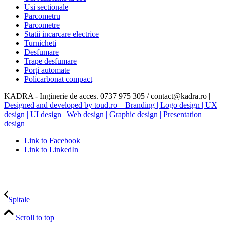
Usi sectionale
Parcometru
Parcometre
Statii incarcare electrice
Turnicheti
Desfumare
Trape desfumare
Porți automate
Policarbonat compact
KADRA - Inginerie de acces. 0737 975 305 / contact@kadra.ro |
Designed and developed by toud.ro – Branding | Logo design | UX
design | UI design | Web design | Graphic design | Presentation
design
Link to Facebook
Link to LinkedIn
Spitale
Scroll to top