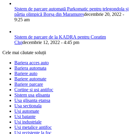
Sistem de parcare automată Parkomatic pentru telegondola și
pârtia olimpică Borșa din Maramureș
decembrie 20, 2022 -
9:25 am
Sistem de parcare de la KADRA pentru Coratim
Cluj
decembrie 12, 2022 - 4:45 pm
Cele mai căutate soluții
Bariera acces auto
Bariera automata
Bariere auto
Bariere automate
Bariere parcare
Cortine si usi antifoc
Sistem usa glisanta
Usa glisanta etansa
Usa sectionala
Usi automate
Usi batante
Usi industriale
Usi metalice antifoc
Usi rezistente la foc