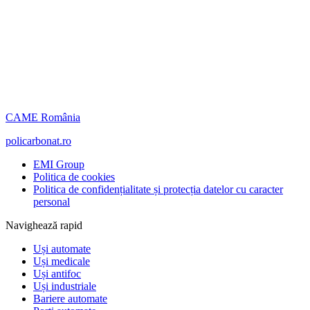
CAME România
policarbonat.ro
EMI Group
Politica de cookies
Politica de confidențialitate și protecția datelor cu caracter
personal
Navighează rapid
Uși automate
Uși medicale
Uși antifoc
Uși industriale
Bariere automate