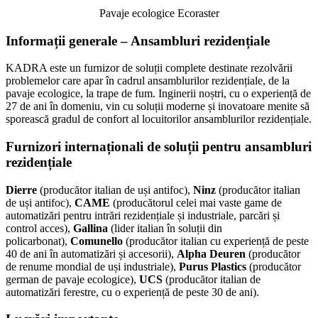
Pavaje ecologice Ecoraster
Informații generale – Ansambluri rezidențiale
KADRA este un furnizor de soluții complete destinate rezolvării
problemelor care apar în cadrul ansamblurilor rezidențiale, de la
pavaje ecologice, la trape de fum. Inginerii noștri, cu o experiență de
27 de ani în domeniu, vin cu soluții moderne și inovatoare menite să
sporească gradul de confort al locuitorilor ansamblurilor rezidențiale.
Furnizori internaționali de soluții pentru ansambluri
rezidențiale
Dierre
(producător italian de uși antifoc),
Ninz
(producător italian
de uși antifoc),
CAME
(producătorul celei mai vaste game de
automatizări pentru intrări rezidențiale și industriale, parcări și
control acces),
Gallina
(lider italian în soluții din
policarbonat),
Comunello
(producător italian cu experiență de peste
40 de ani în automatizări și accesorii),
Alpha Deuren
(producător
de renume mondial de uși industriale),
Purus Plastics
(producător
german de pavaje ecologice),
UCS
(producător italian de
automatizări ferestre, cu o experiență de peste 30 de ani).