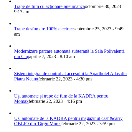
Trape de fum cu acționare pneumatică
octombrie 30, 2023 -
9:13 am
Trape desfumare 100% electrice
septembrie 25, 2023 - 9:49
am
Modernizare parcare automată subterană la Sala Polivalentă
din Cluj
aprilie 7, 2023 - 8:10 am
Sistem integrat de control al accesului la Aparthotel Atlas din
Piatra Neamț
februarie 22, 2023 - 4:30 pm
Uși automate și trape de fum de la KADRA pentru
Momax
februarie 22, 2023 - 4:16 pm
Uși automate de la KADRA pentru magazinul cash&carry
OBLIO din Târgu Mureș
februarie 22, 2023 - 3:59 pm