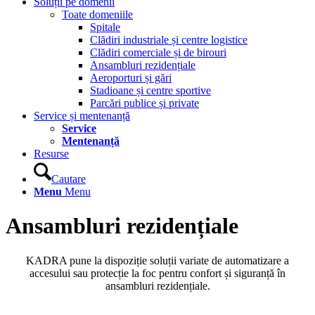
Soluții pe domenii
Toate domeniile
Spitale
Clădiri industriale și centre logistice
Clădiri comerciale și de birouri
Ansambluri rezidențiale
Aeroporturi și gări
Stadioane și centre sportive
Parcări publice și private
Service și mentenanță
Service
Mentenanță
Resurse
Cautare
Menu
Menu
Ansambluri rezidențiale
KADRA pune la dispoziție soluții variate de automatizare a
accesului sau protecție la foc pentru confort și siguranță în
ansambluri rezidențiale.