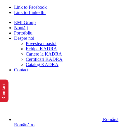
Link to Facebook
Link to LinkedIn
EMI Group
Noutăți
Portofoliu
Despre noi
Povestea noastră
Echipa KADRA
Cariere la KADRA
Certificări KADRA
Catalog KADRA
Contact
Contact
Română
Română
ro