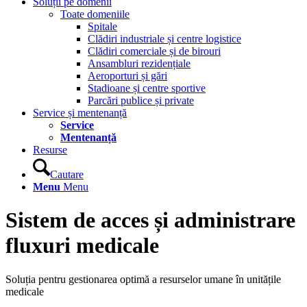
Soluții pe domenii
Toate domeniile
Spitale
Clădiri industriale și centre logistice
Clădiri comerciale și de birouri
Ansambluri rezidențiale
Aeroporturi și gări
Stadioane și centre sportive
Parcări publice și private
Service și mentenanță
Service
Mentenanță
Resurse
Cautare
Menu
Menu
Sistem de acces și administrare
fluxuri medicale
Soluția pentru gestionarea optimă a resurselor umane în unitățile
medicale