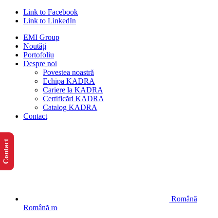
Link to Facebook
Link to LinkedIn
EMI Group
Noutăți
Portofoliu
Despre noi
Povestea noastră
Echipa KADRA
Cariere la KADRA
Certificări KADRA
Catalog KADRA
Contact
Contact
Română
Română
ro