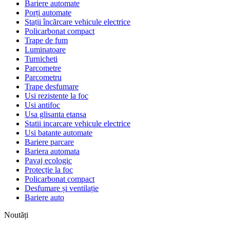
Bariere automate
Porți automate
Stații încărcare vehicule electrice
Policarbonat compact
Trape de fum
Luminatoare
Turnicheti
Parcometre
Parcometru
Trape desfumare
Usi rezistente la foc
Usi antifoc
Usa glisanta etansa
Statii incarcare vehicule electrice
Usi batante automate
Bariere parcare
Bariera automata
Pavaj ecologic
Protecție la foc
Policarbonat compact
Desfumare și ventilație
Bariere auto
Noutăți