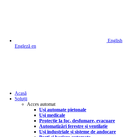
English
Engleză
en
Acasă
Soluții
Acces automat
Uși automate pietonale
Uși medicale
Protecție la foc, desfumare, evacuare
Automatizări ferestre și ventilație
Uși industriale și sisteme de andocare