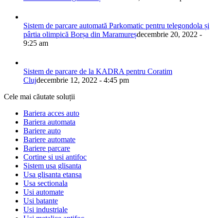
Sistem de parcare automată Parkomatic pentru telegondola și
pârtia olimpică Borșa din Maramureș
decembrie 20, 2022 -
9:25 am
Sistem de parcare de la KADRA pentru Coratim
Cluj
decembrie 12, 2022 - 4:45 pm
Cele mai căutate soluții
Bariera acces auto
Bariera automata
Bariere auto
Bariere automate
Bariere parcare
Cortine si usi antifoc
Sistem usa glisanta
Usa glisanta etansa
Usa sectionala
Usi automate
Usi batante
Usi industriale