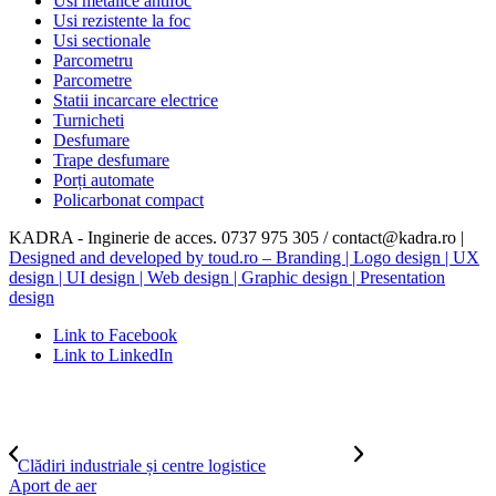
Usi metalice antifoc
Usi rezistente la foc
Usi sectionale
Parcometru
Parcometre
Statii incarcare electrice
Turnicheti
Desfumare
Trape desfumare
Porți automate
Policarbonat compact
KADRA - Inginerie de acces. 0737 975 305 / contact@kadra.ro |
Designed and developed by toud.ro – Branding | Logo design | UX
design | UI design | Web design | Graphic design | Presentation
design
Link to Facebook
Link to LinkedIn
Clădiri industriale și centre logistice
Aport de aer