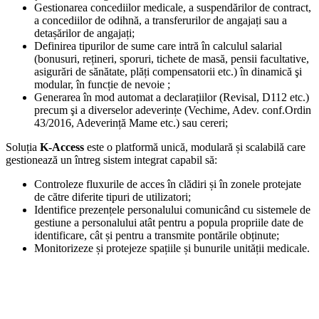
Gestionarea concediilor medicale, a suspendărilor de contract,
a concediilor de odihnă, a transferurilor de angajați sau a
detașărilor de angajați;
Definirea tipurilor de sume care intră în calculul salarial
(bonusuri, rețineri, sporuri, tichete de masă, pensii facultative,
asigurări de sănătate, plăți compensatorii etc.) în dinamică şi
modular, în funcție de nevoie ;
Generarea în mod automat a declarațiilor (Revisal, D112 etc.)
precum şi a diverselor adeverințe (Vechime, Adev. conf.Ordin
43/2016, Adeverință Mame etc.) sau cereri;
Soluția
K-Access
este o platformă unică, modulară și scalabilă care
gestionează un întreg sistem integrat capabil să:
Controleze fluxurile de acces în clădiri și în zonele protejate
de către diferite tipuri de utilizatori;
Identifice prezențele personalului comunicând cu sistemele de
gestiune a personalului atât pentru a popula propriile date de
identificare, cât și pentru a transmite pontările obținute;
Monitorizeze și protejeze spațiile și bunurile unității medicale.