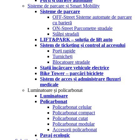
Porți și bariere automate
Sisteme de parcare și Smart Mobility
Sisteme de parcare
OFF-Street Sisteme automate de parcare
cu barieră
ON-Street Parcometre stradale
Stâlpi stradali
LIFT&PARK – soluția de lift auto
Sistem de ticketing și control al accesului
Porți rapide
Turnicheți
Blocatoare stradale
Stații încărcare vehicule electrice
Bike Tower – parcări biciclete
Sistem de acces și administrare fluxuri
medicale
Luminatoare și policarbonat
Luminatoare
Policarbonat
Policarbonat celular
Policarbonat compact
Policarbonat cutat
Policarbonat modular
Accesorii policarbonat
Pavaj ecologic