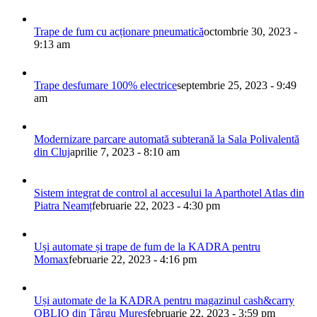
Trape de fum cu acționare pneumatică
octombrie 30, 2023 -
9:13 am
Trape desfumare 100% electrice
septembrie 25, 2023 - 9:49
am
Modernizare parcare automată subterană la Sala Polivalentă
din Cluj
aprilie 7, 2023 - 8:10 am
Sistem integrat de control al accesului la Aparthotel Atlas din
Piatra Neamț
februarie 22, 2023 - 4:30 pm
Uși automate și trape de fum de la KADRA pentru
Momax
februarie 22, 2023 - 4:16 pm
Uși automate de la KADRA pentru magazinul cash&carry
OBLIO din Târgu Mureș
februarie 22, 2023 - 3:59 pm