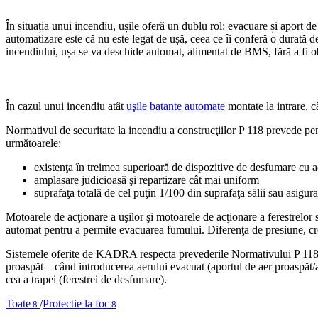
În situația unui incendiu, ușile oferă un dublu rol: evacuare și aport de
automatizare este că nu este legat de ușă, ceea ce îi conferă o durată d
incendiului, ușa se va deschide automat, alimentat de BMS, fără a fi o
În cazul unui incendiu atât
uşile batante automate
montate la intrare, c
Normativul de securitate la incendiu a construcţiilor P 118 prevede pen
următoarele:
existenţa în treimea superioară de dispozitive de desfumare cu 
amplasare judicioasă şi repartizare cât mai uniform
suprafaţa totală de cel puţin 1/100 din suprafaţa sălii sau asigur
Motoarele de acţionare a uşilor şi motoarele de acţionare a ferestrelor 
automat pentru a permite evacuarea fumului. Diferenţa de presiune, cr
Sistemele oferite de KADRA respecta prevederile Normativului P 118, ca
proaspăt – când introducerea aerului evacuat (aportul de aer proaspăt/a
cea a trapei (ferestrei de desfumare).
Toate
/
Protectie la foc
8
8