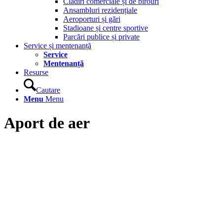
Clădiri comerciale și de birouri
Ansambluri rezidențiale
Aeroporturi și gări
Stadioane și centre sportive
Parcări publice și private
Service și mentenanță
Service
Mentenanță
Resurse
Cautare
Menu
Menu
Aport de aer