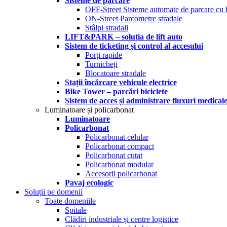
Sisteme de parcare
OFF-Street Sisteme automate de parcare cu 
ON-Street Parcometre stradale
Stâlpi stradali
LIFT&PARK – soluția de lift auto
Sistem de ticketing și control al accesului
Porți rapide
Turnicheți
Blocatoare stradale
Stații încărcare vehicule electrice
Bike Tower – parcări biciclete
Sistem de acces și administrare fluxuri medical
Luminatoare și policarbonat
Luminatoare
Policarbonat
Policarbonat celular
Policarbonat compact
Policarbonat cutat
Policarbonat modular
Accesorii policarbonat
Pavaj ecologic
Soluții pe domenii
Toate domeniile
Spitale
Clădiri industriale și centre logistice