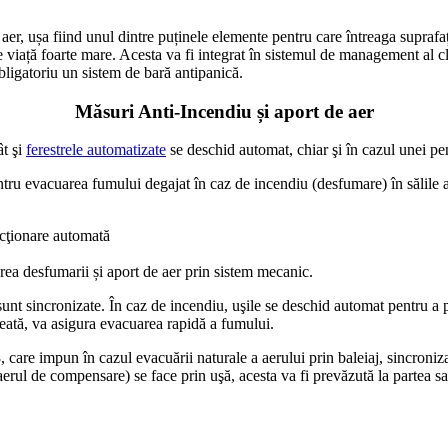
 aer, ușa fiind unul dintre puținele elemente pentru care întreaga suprafaț
e viață foarte mare. Acesta va fi integrat în sistemul de management al cl
bligatoriu un sistem de bară antipanică.
Măsuri Anti-Incendiu și aport de aer
ât şi
ferestrele automatizate
se deschid automat, chiar şi în cazul unei pe
tru evacuarea fumului degajat în caz de incendiu (desfumare) în sălile a
acţionare automată
area desfumarii și aport de aer prin sistem mecanic.
sunt sincronizate. În caz de incendiu, uşile se deschid automat pentru a 
eată, va asigura evacuarea rapidă a fumului.
re impun în cazul evacuării naturale a aerului prin baleiaj, sincronizar
erul de compensare) se face prin uşă, acesta va fi prevăzută la partea sa