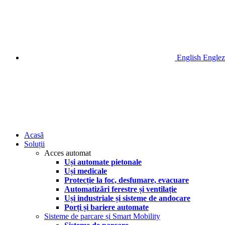
English
Englez
Acasă
Soluții
Acces automat
Uși automate pietonale
Uși medicale
Protecție la foc, desfumare, evacuare
Automatizări ferestre și ventilație
Uși industriale și sisteme de andocare
Porți și bariere automate
Sisteme de parcare și Smart Mobility