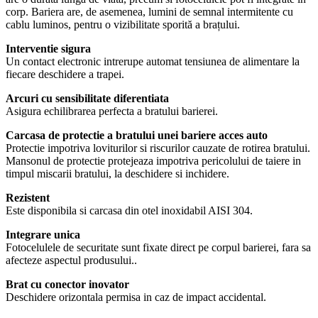
corp. Bariera are, de asemenea, lumini de semnal intermitente cu
cablu luminos, pentru o vizibilitate sporită a brațului.
Interventie sigura
Un contact electronic intrerupe automat tensiunea de alimentare la
fiecare deschidere a trapei.
Arcuri cu sensibilitate diferentiata
Asigura echilibrarea perfecta a bratului barierei.
Carcasa de protectie a bratului unei bariere acces auto
Protectie impotriva loviturilor si riscurilor cauzate de rotirea bratului.
Mansonul de protectie protejeaza impotriva pericolului de taiere in
timpul miscarii bratului, la deschidere si inchidere.
Rezistent
Este disponibila si carcasa din otel inoxidabil AISI 304.
Integrare unica
Fotocelulele de securitate sunt fixate direct pe corpul barierei, fara sa
afecteze aspectul produsului..
Brat cu conector inovator
Deschidere orizontala permisa in caz de impact accidental.