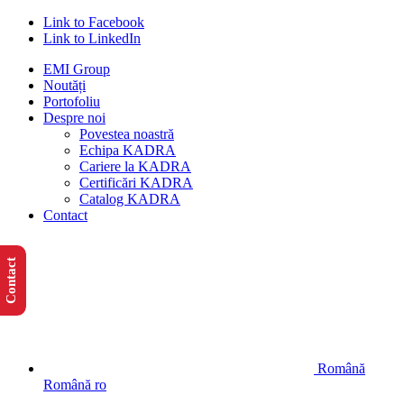
Link to Facebook
Link to LinkedIn
EMI Group
Noutăți
Portofoliu
Despre noi
Povestea noastră
Echipa KADRA
Cariere la KADRA
Certificări KADRA
Catalog KADRA
Contact
Contact
Română
Română
ro