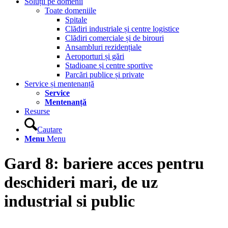
Soluții pe domenii
Toate domeniile
Spitale
Clădiri industriale și centre logistice
Clădiri comerciale și de birouri
Ansambluri rezidențiale
Aeroporturi și gări
Stadioane și centre sportive
Parcări publice și private
Service și mentenanță
Service
Mentenanță
Resurse
Cautare
Menu
Menu
Gard 8: bariere acces pentru
deschideri mari, de uz
industrial si public