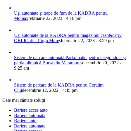
Uși automate și trape de fum de la KADRA pentru
Momax
februarie 22, 2023 - 4:16 pm
Uși automate de la KADRA pentru magazinul cash&carry
OBLIO din Târgu Mureș
februarie 22, 2023 - 3:59 pm
Sistem de parcare automată Parkomatic pentru telegondola și
pârtia olimpică Borșa din Maramureș
decembrie 20, 2022 -
9:25 am
Sistem de parcare de la KADRA pentru Coratim
Cluj
decembrie 12, 2022 - 4:45 pm
Cele mai căutate soluții
Bariera acces auto
Bariera automata
Bariere auto
Bariere automate