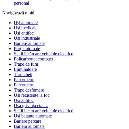
personal
Navighează rapid
Uși automate
Uși medicale
Uși antifoc
Uși industriale
Bariere automate
Porți automate
Stații încărcare vehicule electrice
Policarbonat compact
Trape de fum
Luminatoare
Turnicheti
Parcometre
Parcometru
Trape desfumare
Usi rezistente la foc
Usi antifoc
Usa glisanta etansa
Statii incarcare vehicule electrice
Usi batante automate
Bariere parcare
Bariera automata