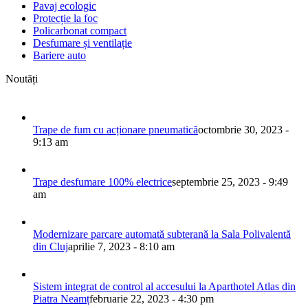
Pavaj ecologic
Protecție la foc
Policarbonat compact
Desfumare și ventilație
Bariere auto
Noutăți
Trape de fum cu acționare pneumatică
octombrie 30, 2023 -
9:13 am
Trape desfumare 100% electrice
septembrie 25, 2023 - 9:49
am
Modernizare parcare automată subterană la Sala Polivalentă
din Cluj
aprilie 7, 2023 - 8:10 am
Sistem integrat de control al accesului la Aparthotel Atlas din
Piatra Neamț
februarie 22, 2023 - 4:30 pm