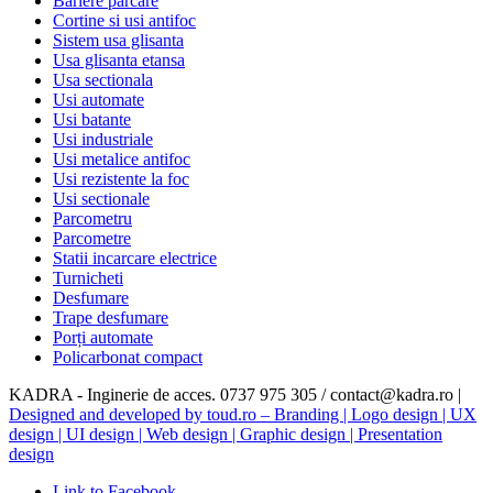
Bariere parcare
Cortine si usi antifoc
Sistem usa glisanta
Usa glisanta etansa
Usa sectionala
Usi automate
Usi batante
Usi industriale
Usi metalice antifoc
Usi rezistente la foc
Usi sectionale
Parcometru
Parcometre
Statii incarcare electrice
Turnicheti
Desfumare
Trape desfumare
Porți automate
Policarbonat compact
KADRA - Inginerie de acces. 0737 975 305 / contact@kadra.ro |
Designed and developed by toud.ro – Branding | Logo design | UX
design | UI design | Web design | Graphic design | Presentation
design
Link to Facebook