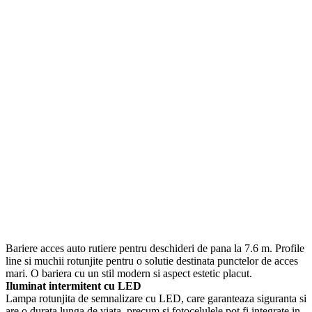
Bariere acces auto rutiere pentru deschideri de pana la 7.6 m. Profile
line si muchii rotunjite pentru o solutie destinata punctelor de acces
mari. O bariera cu un stil modern si aspect estetic placut.
Iluminat intermitent cu LED
Lampa rotunjita de semnalizare cu LED, care garanteaza siguranta si
are o durata lunga de viata, precum si fotocelulele pot fi integrate in