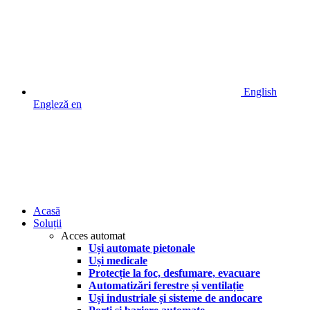
English
Engleză
en
Acasă
Soluții
Acces automat
Uși automate pietonale
Uși medicale
Protecție la foc, desfumare, evacuare
Automatizări ferestre și ventilație
Uși industriale și sisteme de andocare