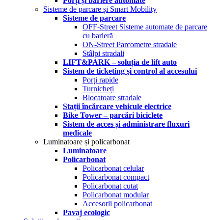
Porți și bariere automate
Sisteme de parcare și Smart Mobility
Sisteme de parcare
OFF-Street Sisteme automate de parcare
cu barieră
ON-Street Parcometre stradale
Stâlpi stradali
LIFT&PARK – soluția de lift auto
Sistem de ticketing și control al accesului
Porți rapide
Turnicheți
Blocatoare stradale
Stații încărcare vehicule electrice
Bike Tower – parcări biciclete
Sistem de acces și administrare fluxuri
medicale
Luminatoare și policarbonat
Luminatoare
Policarbonat
Policarbonat celular
Policarbonat compact
Policarbonat cutat
Policarbonat modular
Accesorii policarbonat
Pavaj ecologic