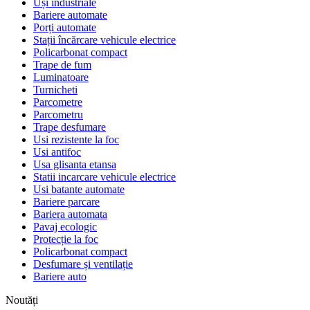
Uși industriale
Bariere automate
Porți automate
Stații încărcare vehicule electrice
Policarbonat compact
Trape de fum
Luminatoare
Turnicheti
Parcometre
Parcometru
Trape desfumare
Usi rezistente la foc
Usi antifoc
Usa glisanta etansa
Statii incarcare vehicule electrice
Usi batante automate
Bariere parcare
Bariera automata
Pavaj ecologic
Protecție la foc
Policarbonat compact
Desfumare și ventilație
Bariere auto
Noutăți