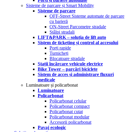
Porți și bariere automate
Sisteme de parcare și Smart Mobility
Sisteme de parcare
OFF-Street Sisteme automate de parcare
cu barieră
ON-Street Parcometre stradale
Stâlpi stradali
LIFT&PARK – soluția de lift auto
Sistem de ticketing și control al accesului
Porți rapide
Turnicheți
Blocatoare stradale
Stații încărcare vehicule electrice
Bike Tower – parcări biciclete
Sistem de acces și administrare fluxuri
medicale
Luminatoare și policarbonat
Luminatoare
Policarbonat
Policarbonat celular
Policarbonat compact
Policarbonat cutat
Policarbonat modular
Accesorii policarbonat
Pavaj ecologic