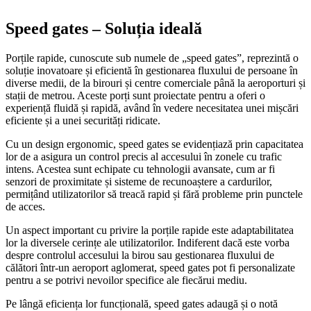
Speed gates – Soluția ideală
Porțile rapide, cunoscute sub numele de „speed gates”, reprezintă o
soluție inovatoare și eficientă în gestionarea fluxului de persoane în
diverse medii, de la birouri și centre comerciale până la aeroporturi și
stații de metrou. Aceste porți sunt proiectate pentru a oferi o
experiență fluidă și rapidă, având în vedere necesitatea unei mișcări
eficiente și a unei securități ridicate.
Cu un design ergonomic, speed gates se evidențiază prin capacitatea
lor de a asigura un control precis al accesului în zonele cu trafic
intens. Acestea sunt echipate cu tehnologii avansate, cum ar fi
senzori de proximitate și sisteme de recunoaștere a cardurilor,
permițând utilizatorilor să treacă rapid și fără probleme prin punctele
de acces.
Un aspect important cu privire la porțile rapide este adaptabilitatea
lor la diversele cerințe ale utilizatorilor. Indiferent dacă este vorba
despre controlul accesului la birou sau gestionarea fluxului de
călători într-un aeroport aglomerat, speed gates pot fi personalizate
pentru a se potrivi nevoilor specifice ale fiecărui mediu.
Pe lângă eficiența lor funcțională, speed gates adaugă și o notă