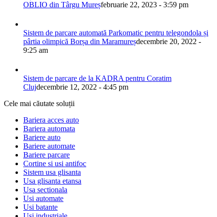
OBLIO din Târgu Mureș
februarie 22, 2023 - 3:59 pm
Sistem de parcare automată Parkomatic pentru telegondola și
pârtia olimpică Borșa din Maramureș
decembrie 20, 2022 -
9:25 am
Sistem de parcare de la KADRA pentru Coratim
Cluj
decembrie 12, 2022 - 4:45 pm
Cele mai căutate soluții
Bariera acces auto
Bariera automata
Bariere auto
Bariere automate
Bariere parcare
Cortine si usi antifoc
Sistem usa glisanta
Usa glisanta etansa
Usa sectionala
Usi automate
Usi batante
Usi industriale