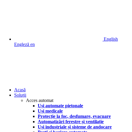
English
Engleză
en
Acasă
Soluții
Acces automat
Uși automate pietonale
Uși medicale
Protecție la foc, desfumare, evacuare
Automatizări ferestre și ventilație
Uși industriale și sisteme de andocare