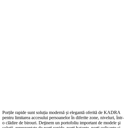
Porțile rapide sunt soluția modernă și elegantă oferită de KADRA
pentru limitarea accesului persoanelor în diferite zone, niveluri, într-
o clădire de birouri. Deţinem un portofoliu important de modele şi
soluţii, reprezentate de porți rapide, porți batante, porți culisante și