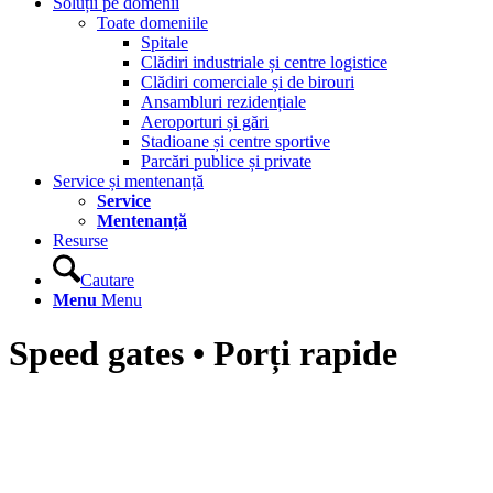
Soluții pe domenii
Toate domeniile
Spitale
Clădiri industriale și centre logistice
Clădiri comerciale și de birouri
Ansambluri rezidențiale
Aeroporturi și gări
Stadioane și centre sportive
Parcări publice și private
Service și mentenanță
Service
Mentenanță
Resurse
Cautare
Menu
Menu
Speed gates • Porți rapide