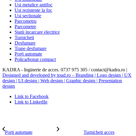
Usi metalice antifoc
Usi rezistente la foc
Usi sectionale
Parcometru
Parcometre
Statii incarcare electrice
Turnicheti
Desfumare
Trape desfumare
Porți automate
Policarbonat compact
KADRA - Inginerie de acces. 0737 975 305 / contact@kadra.ro |
Designed and developed by toud.ro – Branding | Logo design | UX
design | UI design | Web design | Graphic design | Presentation
design
Link to Facebook
Link to LinkedIn
Porti automate
Turnicheti acces