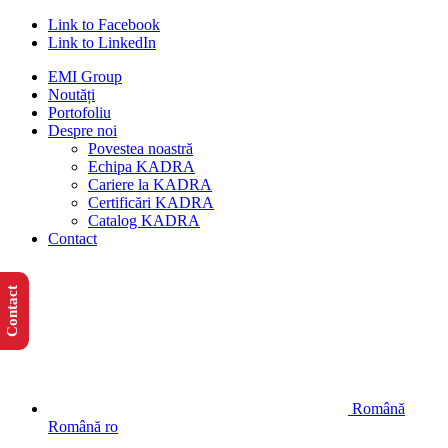
Link to Facebook
Link to LinkedIn
EMI Group
Noutăți
Portofoliu
Despre noi
Povestea noastră
Echipa KADRA
Cariere la KADRA
Certificări KADRA
Catalog KADRA
Contact
Contact
Română
Română
ro