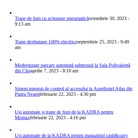
Trape de fum cu acționare pneumatică
octombrie 30, 2023 -
9:13 am
Trape desfumare 100% electrice
septembrie 25, 2023 - 9:49
am
Modernizare parcare automată subterană la Sala Polivalentă
din Cluj
aprilie 7, 2023 - 8:10 am
Sistem integrat de control al accesului la Aparthotel Atlas din
Piatra Neamț
februarie 22, 2023 - 4:30 pm
Uși automate și trape de fum de la KADRA pentru
Momax
februarie 22, 2023 - 4:16 pm
Uși automate de la KADRA pentru magazinul cash&carry