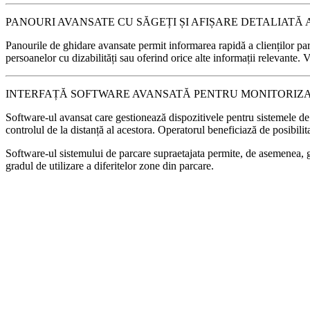
PANOURI AVANSATE CU SĂGEȚI ȘI AFIȘARE DETALIATĂ 
Panourile de ghidare avansate permit informarea rapidă a clienților parc
persoanelor cu dizabilități sau oferind orice alte informații relevante. V
INTERFAȚĂ SOFTWARE AVANSATĂ PENTRU MONITORIZ
Software-ul avansat care gestionează dispozitivele pentru sistemele de g
controlul de la distanță al acestora. Operatorul beneficiază de posibilit
Software-ul sistemului de parcare supraetajata permite, de asemenea, gene
gradul de utilizare a diferitelor zone din parcare.