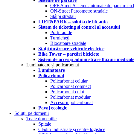
Sisteme de parcare
OFF-Street Sisteme automate de parcare cu 
ON-Street Parcometre stradale
Stâlpi stradali
LIFT&PARK – soluția de lift auto
Sistem de ticketing și control al accesului
Porți rapide
Turnicheți
Blocatoare stradale
Stații încărcare vehicule electrice
Bike Tower – parcări biciclete
Sistem de acces și administrare fluxuri medical
Luminatoare și policarbonat
Luminatoare
Policarbonat
Policarbonat celular
Policarbonat compact
Policarbonat cutat
Policarbonat modular
Accesorii policarbonat
Pavaj ecologic
Soluții pe domenii
Toate domeniile
Spitale
Clădiri industriale și centre logistice