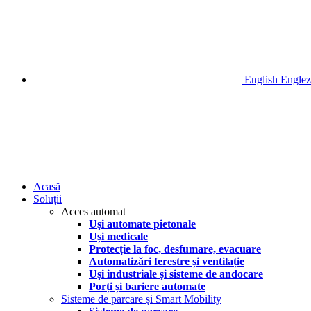
English
Englez
Acasă
Soluții
Acces automat
Uși automate pietonale
Uși medicale
Protecție la foc, desfumare, evacuare
Automatizări ferestre și ventilație
Uși industriale și sisteme de andocare
Porți și bariere automate
Sisteme de parcare și Smart Mobility