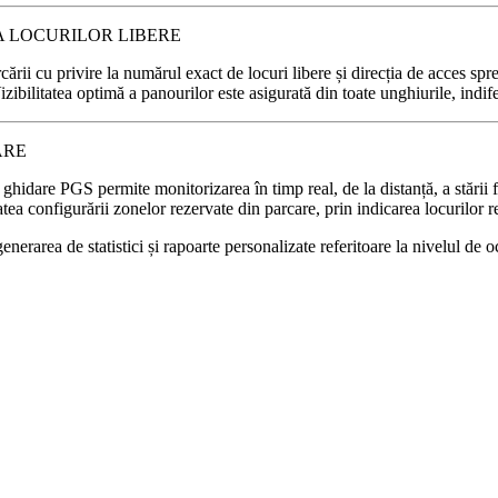
A LOCURILOR LIBERE
ării cu privire la numărul exact de locuri libere și direcția de acces spr
izibilitatea optimă a panourilor este asigurată din toate unghiurile, indif
ARE
hidare PGS permite monitorizarea în timp real, de la distanță, a stării fi
atea configurării zonelor rezervate din parcare, prin indicarea locurilor r
rarea de statistici și rapoarte personalizate referitoare la nivelul de ocu