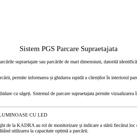
Sistem PGS Parcare Supraetajata
rile supraetajate sau parcările de mari dimensiuni, datorită identificări
ării, permite informarea și ghidarea rapidă a clienților în interiorul parc
idare cu săgeți. Sistemul de parcare supraetajata permite vizualizarea în 
 LUMINOASE CU LED
ht de la KADRA au rol de monitorizare și indicare a stării fiecărui loc de 
litând utilizarea la capacitate optimă a parcării.