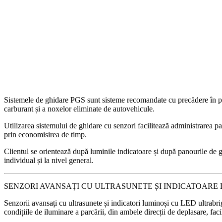
Sistemele de ghidare PGS sunt sisteme recomandate cu precădere în parcă
carburant și a noxelor eliminate de autovehicule.
Utilizarea sistemului de ghidare cu senzori facilitează administrarea parc
prin economisirea de timp.
Clientul se orientează după luminile indicatoare și după panourile de gh
individual și la nivel general.
SENZORI AVANSAȚI CU ULTRASUNETE ȘI INDICATOARE
Senzorii avansați cu ultrasunete și indicatori luminoși cu LED ultrabrig
condițiile de iluminare a parcării, din ambele direcții de deplasare, faci