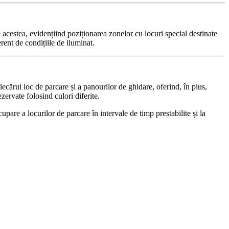
e acestea, evidențiind poziționarea zonelor cu locuri special destinate
erent de condițiile de iluminat.
ecărui loc de parcare și a panourilor de ghidare, oferind, în plus,
ezervate folosind culori diferite.
pare a locurilor de parcare în intervale de timp prestabilite și la