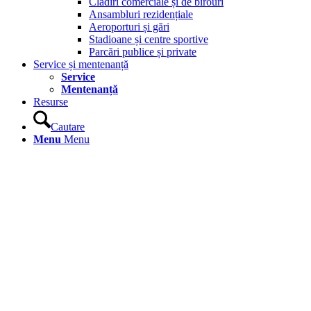
Clădiri comerciale și de birouri
Ansambluri rezidențiale
Aeroporturi și gări
Stadioane și centre sportive
Parcări publice și private
Service și mentenanță
Service
Mentenanță
Resurse
Cautare
Menu
Menu