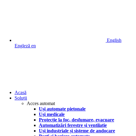
English
Engleză
en
Acasă
Soluții
Acces automat
Uși automate pietonale
Uși medicale
Protecție la foc, desfumare, evacuare
Automatizări ferestre și ventilație
Uși industriale și sisteme de andocare