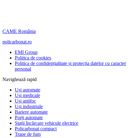
CAME România
policarbonat.ro
EMI Group
Politica de cookies
Politica de confidențialitate și protecția datelor cu caracter
personal
Navighează rapid
Uși automate
Uși medicale
Uși antifoc
Uși industriale
Bariere automate
Porți automate
Stații încărcare vehicule electrice
Policarbonat compact
Trape de fum