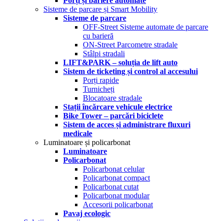
Porți și bariere automate
Sisteme de parcare și Smart Mobility
Sisteme de parcare
OFF-Street Sisteme automate de parcare
cu barieră
ON-Street Parcometre stradale
Stâlpi stradali
LIFT&PARK – soluția de lift auto
Sistem de ticketing și control al accesului
Porți rapide
Turnicheți
Blocatoare stradale
Stații încărcare vehicule electrice
Bike Tower – parcări biciclete
Sistem de acces și administrare fluxuri
medicale
Luminatoare și policarbonat
Luminatoare
Policarbonat
Policarbonat celular
Policarbonat compact
Policarbonat cutat
Policarbonat modular
Accesorii policarbonat
Pavaj ecologic