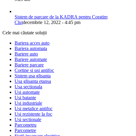
Sistem de parcare de la KADRA pentru Coratim
Cluj
decembrie 12, 2022 - 4:45 pm
Cele mai căutate soluții
Bariera acces auto
Bariera automata
Bariere auto
Bariere automate
Bariere parcare
Cortine si usi antifoc
Sistem usa glisanta
Usa glisanta etansa
Usa sectionala
Usi automate
Usi batante
Usi industriale
Usi metalice antifoc
Usi rezistente la foc
Usi sectionale
Parcometru
Parcometre
Statii incarcare electrice