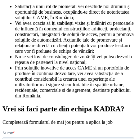
Satisfacția unui rol de pionierat: vei deschide noi drumuri și
oportunități de business, ocupându-te direct de notorietatea
soluțiilor CAME, în România;
Vei avea ocazia să îți stabilești vizite și întâlniri cu persoanele
de influență în domeniul construcțiilor: arhitecți, proiectanți,
constructori, integratori de soluții de acces, pentru a promova
soluțiile de automatizări. Acțiunile tale de promovare și
relaționare directă cu clienții potențiali vor produce lead-uri
care vor fi preluate de echipa de vânzări;
Nu te vei lovi de constrângeri de zonă: îți vei putea dezvolta
rețeaua de parteneri la nivel național;
Prin soluțiile inovative de acces CAME si un portofoliu de
produse în continuă dezvoltare, vei avea satisfacția de a
contribui considerabil la crearea unei experiențe ale
utilizatorilor mai sigure și confortabile în spațiile urbane,
rezidențiale, comerciale și de agrement, destinate publicului
din România.
Vrei să faci parte din echipa KADRA?
Completează formularul de mai jos pentru a aplica la job