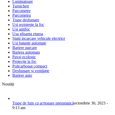
Luminatoare
Turnicheti
Parcometre
Parcometru
Trape desfumare
Usi rezistente la foc
Usi antifoc
Usa glisanta etansa
Statii incarcare vehicule electrice
Usi batante automate
Bariere parcare
Bariera automata
Pavaj ecologic
Protecție la foc
Policarbonat compact
Desfumare și ventilație
Bariere auto
Noutăți
Trape de fum cu acționare pneumatică
octombrie 30, 2023 -
9:13 am