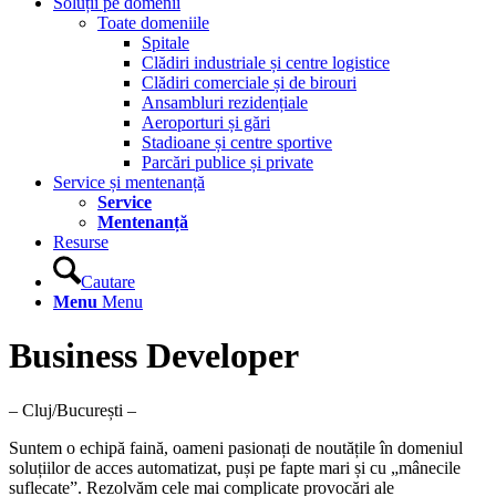
Soluții pe domenii
Toate domeniile
Spitale
Clădiri industriale și centre logistice
Clădiri comerciale și de birouri
Ansambluri rezidențiale
Aeroporturi și gări
Stadioane și centre sportive
Parcări publice și private
Service și mentenanță
Service
Mentenanță
Resurse
Cautare
Menu
Menu
Business Developer
– Cluj/București –
Suntem o echipă faină, oameni pasionați de noutățile în domeniul
soluțiilor de acces automatizat, puși pe fapte mari și cu „mânecile
suflecate”. Rezolvăm cele mai complicate provocări ale