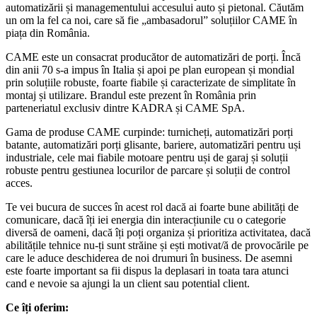
automatizării și managementului accesului auto și pietonal. Căutăm
un om la fel ca noi, care să fie „ambasadorul” soluțiilor CAME în
piața din România.
CAME este un consacrat producător de automatizări de porți. Încă
din anii 70 s-a impus în Italia și apoi pe plan european și mondial
prin soluțiile robuste, foarte fiabile și caracterizate de simplitate în
montaj și utilizare. Brandul este prezent în România prin
parteneriatul exclusiv dintre KADRA și CAME SpA.
Gama de produse CAME curpinde: turnicheți, automatizări porți
batante, automatizări porți glisante, bariere, automatizări pentru uși
industriale, cele mai fiabile motoare pentru uși de garaj și soluții
robuste pentru gestiunea locurilor de parcare și soluții de control
acces.
Te vei bucura de succes în acest rol dacă ai foarte bune abilități de
comunicare, dacă îți iei energia din interacțiunile cu o categorie
diversă de oameni, dacă îți poți organiza și prioritiza activitatea, dacă
abilitățile tehnice nu-ți sunt străine și ești motivat/ă de provocările pe
care le aduce deschiderea de noi drumuri în business. De asemni
este foarte important sa fii dispus la deplasari in toata tara atunci
cand e nevoie sa ajungi la un client sau potential client.
Ce îți oferim: