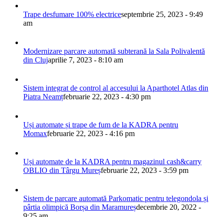
Trape desfumare 100% electrice
septembrie 25, 2023 - 9:49
am
Modernizare parcare automată subterană la Sala Polivalentă
din Cluj
aprilie 7, 2023 - 8:10 am
Sistem integrat de control al accesului la Aparthotel Atlas din
Piatra Neamț
februarie 22, 2023 - 4:30 pm
Uși automate și trape de fum de la KADRA pentru
Momax
februarie 22, 2023 - 4:16 pm
Uși automate de la KADRA pentru magazinul cash&carry
OBLIO din Târgu Mureș
februarie 22, 2023 - 3:59 pm
Sistem de parcare automată Parkomatic pentru telegondola și
pârtia olimpică Borșa din Maramureș
decembrie 20, 2022 -
9:25 am