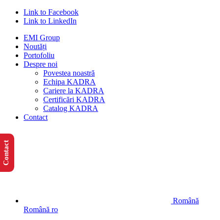
Link to Facebook
Link to LinkedIn
EMI Group
Noutăți
Portofoliu
Despre noi
Povestea noastră
Echipa KADRA
Cariere la KADRA
Certificări KADRA
Catalog KADRA
Contact
Contact
Română
Română
ro