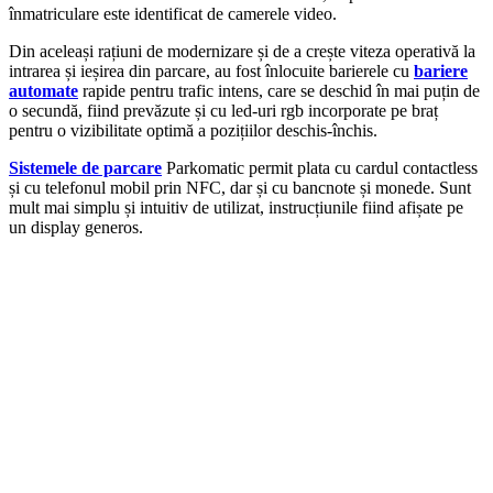
înmatriculare este identificat de camerele video.
Din aceleași rațiuni de modernizare și de a crește viteza operativă la
intrarea și ieșirea din parcare, au fost înlocuite barierele cu
bariere
automate
rapide pentru trafic intens, care se deschid în mai puțin de
o secundă, fiind prevăzute și cu led-uri rgb incorporate pe braț
pentru o vizibilitate optimă a pozițiilor deschis-închis.
Sistemele de parcare
Parkomatic permit plata cu cardul contactless
și cu telefonul mobil prin NFC, dar și cu bancnote și monede. Sunt
mult mai simplu și intuitiv de utilizat, instrucțiunile fiind afișate pe
un display generos.