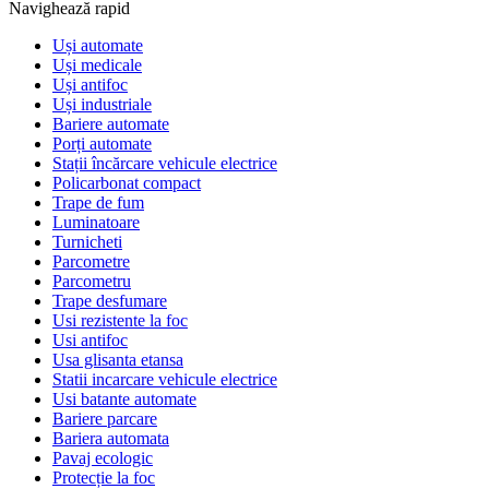
Navighează rapid
Uși automate
Uși medicale
Uși antifoc
Uși industriale
Bariere automate
Porți automate
Stații încărcare vehicule electrice
Policarbonat compact
Trape de fum
Luminatoare
Turnicheti
Parcometre
Parcometru
Trape desfumare
Usi rezistente la foc
Usi antifoc
Usa glisanta etansa
Statii incarcare vehicule electrice
Usi batante automate
Bariere parcare
Bariera automata
Pavaj ecologic
Protecție la foc