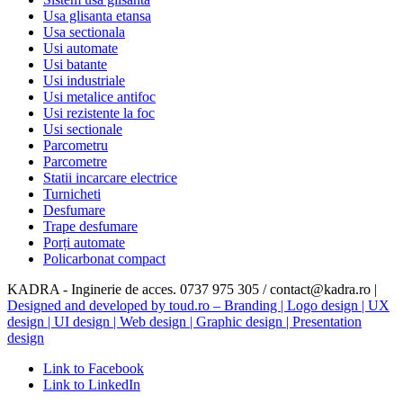
Usa glisanta etansa
Usa sectionala
Usi automate
Usi batante
Usi industriale
Usi metalice antifoc
Usi rezistente la foc
Usi sectionale
Parcometru
Parcometre
Statii incarcare electrice
Turnicheti
Desfumare
Trape desfumare
Porți automate
Policarbonat compact
KADRA - Inginerie de acces. 0737 975 305 / contact@kadra.ro |
Designed and developed by toud.ro – Branding | Logo design | UX
design | UI design | Web design | Graphic design | Presentation
design
Link to Facebook
Link to LinkedIn