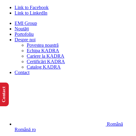
Link to Facebook
Link to LinkedIn
EMI Group
Noutăți
Portofoliu
Despre noi
Povestea noastră
Echipa KADRA
Cariere la KADRA
Certificări KADRA
Catalog KADRA
Contact
Contact
Română
Română
ro