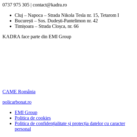
0737 975 305 | contact@kadra.ro
Cluj – Napoca – Strada Nikola Tesla nr. 15, Tetarom I
București – Sos. Dudești-Pantelimon nr. 42
Timișoara – Strada Cloșca, nr. 66
KADRA face parte din EMI Group
CAME România
policarbonat.ro
EMI Group
Politica de cookies
Politica de confidențialitate și protecția datelor cu caracter
personal