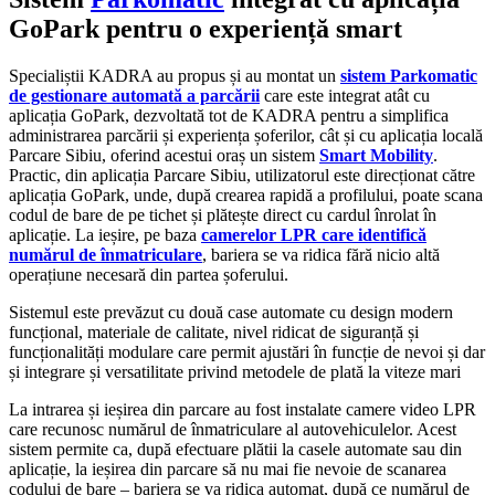
GoPark pentru o experiență smart
Specialiștii KADRA au propus și au montat un
sistem Parkomatic
de gestionare automată a parcării
care este integrat atât cu
aplicația GoPark, dezvoltată tot de KADRA pentru a simplifica
administrarea parcării și experiența șoferilor, cât și cu aplicația locală
Parcare Sibiu, oferind acestui oraș un sistem
Smart Mobility
.
Practic, din aplicația Parcare Sibiu, utilizatorul este direcționat către
aplicația GoPark, unde, după crearea rapidă a profilului, poate scana
codul de bare de pe tichet și plătește direct cu cardul înrolat în
aplicație. La ieșire, pe baza
camerelor LPR care identifică
numărul de înmatriculare
, bariera se va ridica fără nicio altă
operațiune necesară din partea șoferului.
Sistemul este prevăzut cu două case automate cu design modern
funcțional, materiale de calitate, nivel ridicat de siguranță și
funcționalități modulare care permit ajustări în funcție de nevoi și dar
și integrare și versatilitate privind metodele de plată la viteze mari
La intrarea și ieșirea din parcare au fost instalate camere video LPR
care recunosc numărul de înmatriculare al autovehiculelor. Acest
sistem permite ca, după efectuare plătii la casele automate sau din
aplicație, la ieșirea din parcare să nu mai fie nevoie de scanarea
codului de bare – bariera se va ridica automat, după ce numărul de