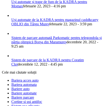
Uși automate și trape de fum de la KADRA pentru
Momax
februarie 22, 2023 - 4:16 pm
Uși automate de la KADRA pentru magazinul cash&carry
OBLIO din Târgu Mureș
februarie 22, 2023 - 3:59 pm
Sistem de parcare automată Parkomatic pentru telegondola și
pârtia olimpică Borșa din Maramureș
decembrie 20, 2022 -
9:25 am
Sistem de parcare de la KADRA pentru Coratim
Cluj
decembrie 12, 2022 - 4:45 pm
Cele mai căutate soluții
Bariera acces auto
Bariera automata
Bariere auto
Bariere automate
Bariere parcare
Cortine si usi antifoc
Sistem usa glisanta