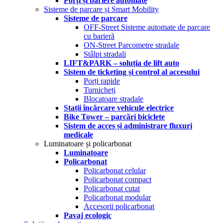
Porți și bariere automate
Sisteme de parcare și Smart Mobility
Sisteme de parcare
OFF-Street Sisteme automate de parcare
cu barieră
ON-Street Parcometre stradale
Stâlpi stradali
LIFT&PARK – soluția de lift auto
Sistem de ticketing și control al accesului
Porți rapide
Turnicheți
Blocatoare stradale
Stații încărcare vehicule electrice
Bike Tower – parcări biciclete
Sistem de acces și administrare fluxuri
medicale
Luminatoare și policarbonat
Luminatoare
Policarbonat
Policarbonat celular
Policarbonat compact
Policarbonat cutat
Policarbonat modular
Accesorii policarbonat
Pavaj ecologic