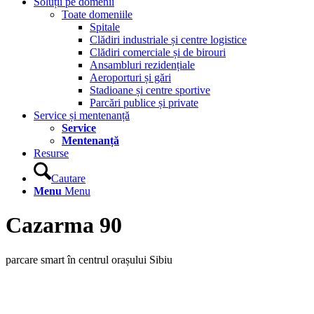
Soluții pe domenii
Toate domeniile
Spitale
Clădiri industriale și centre logistice
Clădiri comerciale și de birouri
Ansambluri rezidențiale
Aeroporturi și gări
Stadioane și centre sportive
Parcări publice și private
Service și mentenanță
Service
Mentenanță
Resurse
Cautare
Menu
Menu
Cazarma 90
parcare smart în centrul orașului Sibiu