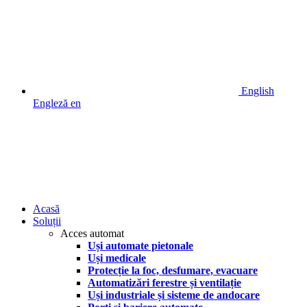
English
Engleză
en
Acasă
Soluții
Acces automat
Uși automate pietonale
Uși medicale
Protecție la foc, desfumare, evacuare
Automatizări ferestre și ventilație
Uși industriale și sisteme de andocare