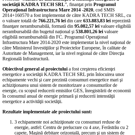
societăţii KADRA TECH SRL
”, finanţat prin
Programul
Operaţional Infrastructura Mare 2014 -2020
, cod SMIS
2014+160570 a fost implementat de către KADRA TECH SRL, cu
o valoare totală de
766.221,76 lei
din care
633.883,83 lei
reprezintă
finanţare nerambursabilă, formată din
95.082,57 lei
valoare eligibilă
nerambursabilă din bugetul național şi
538.801,26 lei
valoare
eligibilă nerambursabilă din FC. Programul Operaţional
Infrastructura Mare 2014-2020 este implementat la nivel naţional de
către Ministerul Investiţiilor şi Proiectelor Europene, în calitate de
Autoritate de Management, iar la nivel regional de către Direcţia
Regională Infrastructură.
Obiectivul general al proiectului
a fost creşterea eficienţei
energetice a societăţii KADRA TECH SRL prin înlocuirea unor
echipamente vechi şi care prezintă consumuri energetice mari şi
achiziţionarea unui sistem de monitorizare a consumurilor de
energie, cu scopul reducerii emisiilor GES, înregistrării de economii
în consumul anual de energie primară şi reducerii intenstăţii
energetice a activităţii societăţii.
Rezultate implementate ale proiectului sunt:
3 echipamente noi achiziţionate cu consumuri reduse de
energie, astfel: Centru de prelucrare cu 4 axe, Ferăstrău cu 2
capete, Maşină debitare orizontală, precum şi un sistem de