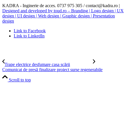
KADRA - Inginerie de acces. 0737 975 305 / contact@kadra.ro |
Designed and developed by toud.ro – Branding | Logo design | UX
design | UI design | Web design | Graphic design | Presentation
design
Link to Facebook
Link to LinkedIn
Trape electrice desfumare casa scării
Comunicat de presă finalizare proiect surse regenerabile
Scroll to top