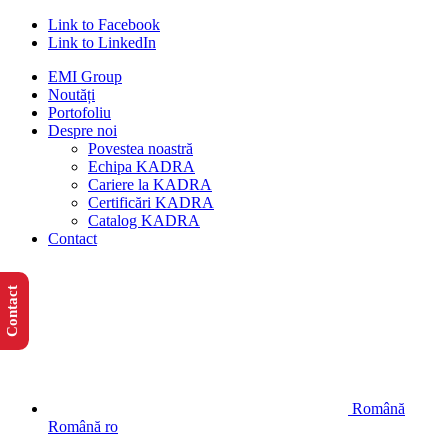
Link to Facebook
Link to LinkedIn
EMI Group
Noutăți
Portofoliu
Despre noi
Povestea noastră
Echipa KADRA
Cariere la KADRA
Certificări KADRA
Catalog KADRA
Contact
Contact
Română
Română
ro