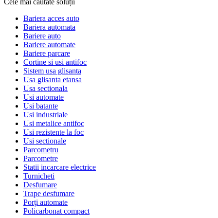
Cele mai căutate soluții
Bariera acces auto
Bariera automata
Bariere auto
Bariere automate
Bariere parcare
Cortine si usi antifoc
Sistem usa glisanta
Usa glisanta etansa
Usa sectionala
Usi automate
Usi batante
Usi industriale
Usi metalice antifoc
Usi rezistente la foc
Usi sectionale
Parcometru
Parcometre
Statii incarcare electrice
Turnicheti
Desfumare
Trape desfumare
Porți automate
Policarbonat compact