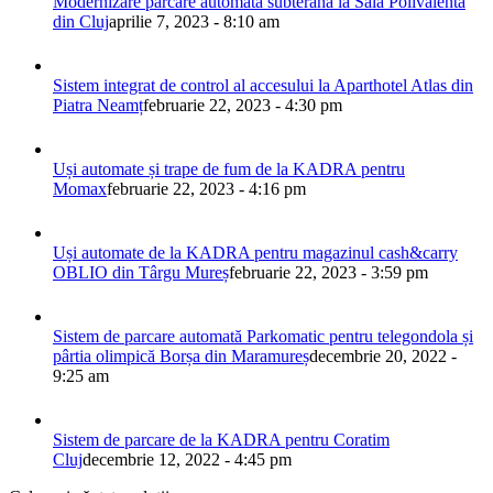
Modernizare parcare automată subterană la Sala Polivalentă
din Cluj
aprilie 7, 2023 - 8:10 am
Sistem integrat de control al accesului la Aparthotel Atlas din
Piatra Neamț
februarie 22, 2023 - 4:30 pm
Uși automate și trape de fum de la KADRA pentru
Momax
februarie 22, 2023 - 4:16 pm
Uși automate de la KADRA pentru magazinul cash&carry
OBLIO din Târgu Mureș
februarie 22, 2023 - 3:59 pm
Sistem de parcare automată Parkomatic pentru telegondola și
pârtia olimpică Borșa din Maramureș
decembrie 20, 2022 -
9:25 am
Sistem de parcare de la KADRA pentru Coratim
Cluj
decembrie 12, 2022 - 4:45 pm