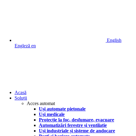
English
Engleză
en
Acasă
Soluții
Acces automat
Uși automate pietonale
Uși medicale
Protecție la foc, desfumare, evacuare
Automatizări ferestre și ventilație
Uși industriale și sisteme de andocare