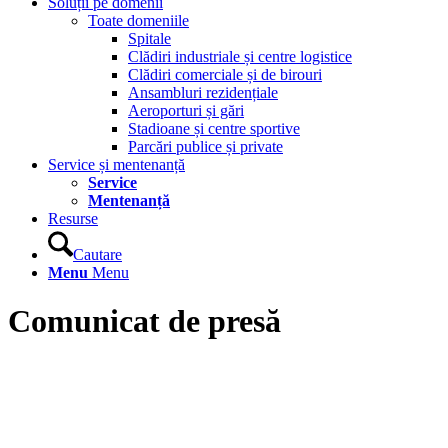
Soluții pe domenii
Toate domeniile
Spitale
Clădiri industriale și centre logistice
Clădiri comerciale și de birouri
Ansambluri rezidențiale
Aeroporturi și gări
Stadioane și centre sportive
Parcări publice și private
Service și mentenanță
Service
Mentenanță
Resurse
Cautare
Menu
Menu
Comunicat de presă