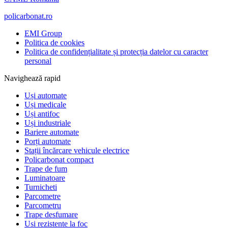
policarbonat.ro
EMI Group
Politica de cookies
Politica de confidențialitate și protecția datelor cu caracter
personal
Navighează rapid
Uși automate
Uși medicale
Uși antifoc
Uși industriale
Bariere automate
Porți automate
Stații încărcare vehicule electrice
Policarbonat compact
Trape de fum
Luminatoare
Turnicheti
Parcometre
Parcometru
Trape desfumare
Usi rezistente la foc