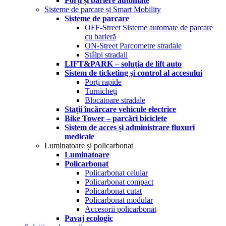
Porți și bariere automate
Sisteme de parcare și Smart Mobility
Sisteme de parcare
OFF-Street Sisteme automate de parcare
cu barieră
ON-Street Parcometre stradale
Stâlpi stradali
LIFT&PARK – soluția de lift auto
Sistem de ticketing și control al accesului
Porți rapide
Turnicheți
Blocatoare stradale
Stații încărcare vehicule electrice
Bike Tower – parcări biciclete
Sistem de acces și administrare fluxuri
medicale
Luminatoare și policarbonat
Luminatoare
Policarbonat
Policarbonat celular
Policarbonat compact
Policarbonat cutat
Policarbonat modular
Accesorii policarbonat
Pavaj ecologic