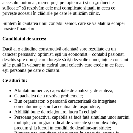
accesului automat, mereu puși pe fapte mari și cu „mânecile
suflecate” să rezolvăm cele mai complicate situații în ceea ce
privește accesul în clădirile pe care le utilizăm zilnic.
Suntem în căutarea unui contabil senior, care se va alătura echipei
noastre financiare.
Candidatul de succes:
Dacă ai o atitudine constructivă orientată spre rezultate cu un
caracter persuasiv, optimist, eşti un economist – contabil pasionat,
deschis spre nou și care dorește să își dezvolte cunoștințele constant
să le pună în valoare în cadrul unui colectiv care crede în ce face,
eşti persoana pe care o căutăm!
Ce aduci tu:
Abilităţi numerice, capacitate de analiză şi de sinteză;
Capacitatea de a rezolva problemele;
Bun organizator, o persoană caracterizată de integritate,
corectitudine şi spirit accentuat de răspundere;
Abilităţi bune de relaţionare, lucru în echipă;
Persoana proactivă, capabilă să facă fată simultan unor sarcini
multiple, cu un grad ridicat de varietate şi complexitate,
precum şi la lucrul în condiţii de deadline-uri stricte;