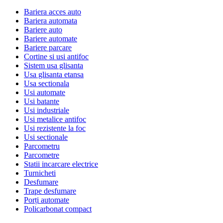
Bariera acces auto
Bariera automata
Bariere auto
Bariere automate
Bariere parcare
Cortine si usi antifoc
Sistem usa glisanta
Usa glisanta etansa
Usa sectionala
Usi automate
Usi batante
Usi industriale
Usi metalice antifoc
Usi rezistente la foc
Usi sectionale
Parcometru
Parcometre
Statii incarcare electrice
Turnicheti
Desfumare
Trape desfumare
Porți automate
Policarbonat compact