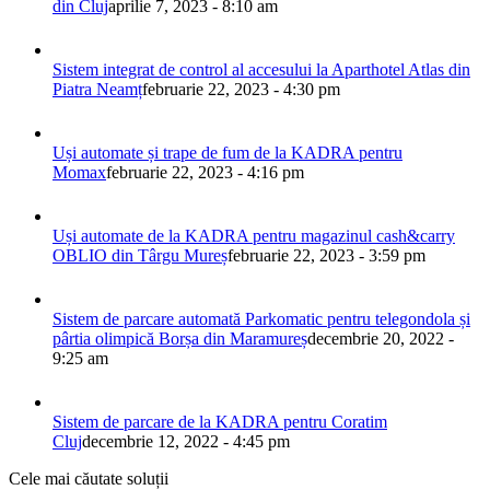
din Cluj
aprilie 7, 2023 - 8:10 am
Sistem integrat de control al accesului la Aparthotel Atlas din
Piatra Neamț
februarie 22, 2023 - 4:30 pm
Uși automate și trape de fum de la KADRA pentru
Momax
februarie 22, 2023 - 4:16 pm
Uși automate de la KADRA pentru magazinul cash&carry
OBLIO din Târgu Mureș
februarie 22, 2023 - 3:59 pm
Sistem de parcare automată Parkomatic pentru telegondola și
pârtia olimpică Borșa din Maramureș
decembrie 20, 2022 -
9:25 am
Sistem de parcare de la KADRA pentru Coratim
Cluj
decembrie 12, 2022 - 4:45 pm
Cele mai căutate soluții