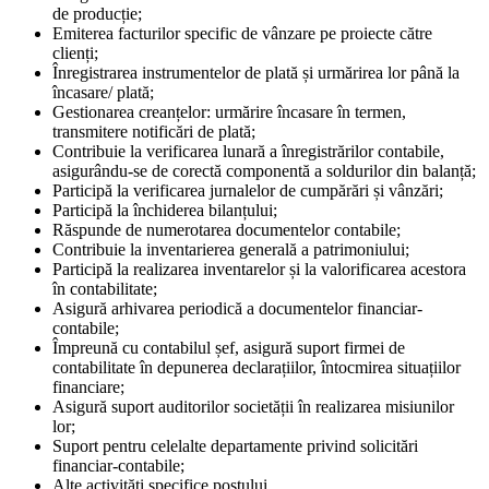
de producție;
Emiterea facturilor specific de vânzare pe proiecte către
clienți;
Înregistrarea instrumentelor de plată și urmărirea lor până la
încasare/ plată;
Gestionarea creanțelor: urmărire încasare în termen,
transmitere notificări de plată;
Contribuie la verificarea lunară a înregistrărilor contabile,
asigurându-se de corectă componentă a soldurilor din balanță;
Participă la verificarea jurnalelor de cumpărări și vânzări;
Participă la închiderea bilanțului;
Răspunde de numerotarea documentelor contabile;
Contribuie la inventarierea generală a patrimoniului;
Participă la realizarea inventarelor și la valorificarea acestora
în contabilitate;
Asigură arhivarea periodică a documentelor financiar-
contabile;
Împreună cu contabilul șef, asigură suport firmei de
contabilitate în depunerea declarațiilor, întocmirea situațiilor
financiare;
Asigură suport auditorilor societății în realizarea misiunilor
lor;
Suport pentru celelalte departamente privind solicitări
financiar-contabile;
Alte activităţi specifice postului.