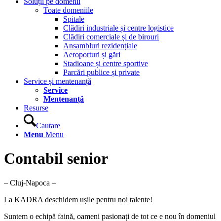
Soluții pe domenii
Toate domeniile
Spitale
Clădiri industriale și centre logistice
Clădiri comerciale și de birouri
Ansambluri rezidențiale
Aeroporturi și gări
Stadioane și centre sportive
Parcări publice și private
Service și mentenanță
Service
Mentenanță
Resurse
Cautare
Menu
Menu
Contabil senior
– Cluj-Napoca –
La KADRA deschidem ușile pentru noi talente!
Suntem o echipă faină, oameni pasionați de tot ce e nou în domeniul