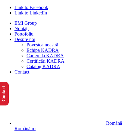
Link to Facebook
Link to LinkedIn
EMI Group
Noutăți
Portofoliu
Despre noi
Povestea noastră
Echipa KADRA
Cariere la KADRA
Certificări KADRA
Catalog KADRA
Contact
Contact
Română
Română
ro