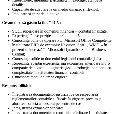
Rigurozitate, rapiditate şi acurateţe în execuţie, atenţie la
detalii;
Capacitate de adaptare la un mediu dinamic și flexibil;
Implicare și spirit de inițiativă.
Ce am dori să găsim la tine în CV:
Studii superioare în domeniul financiar – contabil finalizate;
Experiență într-o poziție similară: minim 5 ani;
Cunoștințe bune de operare PC: Microsoft Office Competențe
în ultilizare ERP, de exemplu: Navision, Soft 1, WME. – în
prezent se lucrează în Microsoft Dynamics 365 – Business
Central;
Cunoștințe solide în domeniul legislației contabile și fiscale;
Reprezintă avantaj experienţă sau expunerea anterioare într-o
companie de domeniul inginerie şi/sau producţie, companii cu
complexitate în activitatea financiar-contabila;
Cunoștințe medii de limba engleză.
Responsabilități:
Înregistrarea documentelor justificative cu respectarea
reglementarilor contabile și fiscale în vigoare, precum și
alocarea corectă a acestora pe centre de cost;
Înregistrarea extraselor bancare;
Înregistrarea documentelor contabile referitoare la activitatea