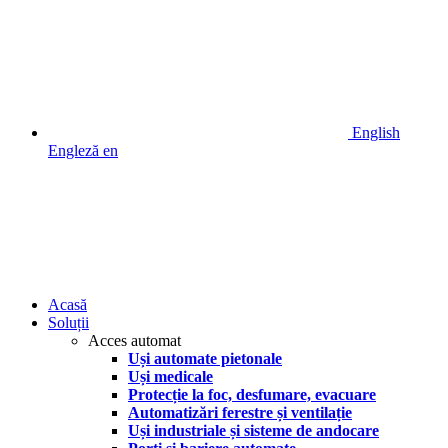
English
Engleză
en
Acasă
Soluții
Acces automat
Uși automate pietonale
Uși medicale
Protecție la foc, desfumare, evacuare
Automatizări ferestre și ventilație
Uși industriale și sisteme de andocare