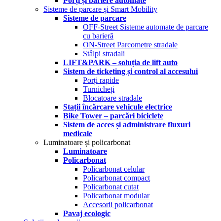
Porți și bariere automate
Sisteme de parcare și Smart Mobility
Sisteme de parcare
OFF-Street Sisteme automate de parcare
cu barieră
ON-Street Parcometre stradale
Stâlpi stradali
LIFT&PARK – soluția de lift auto
Sistem de ticketing și control al accesului
Porți rapide
Turnicheți
Blocatoare stradale
Stații încărcare vehicule electrice
Bike Tower – parcări biciclete
Sistem de acces și administrare fluxuri
medicale
Luminatoare și policarbonat
Luminatoare
Policarbonat
Policarbonat celular
Policarbonat compact
Policarbonat cutat
Policarbonat modular
Accesorii policarbonat
Pavaj ecologic