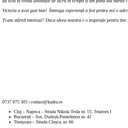
au scos la iveală abilitățile de lucru în echipă și am putut lua startul 
Victoria a avut gust bun! Întreaga experiență a fost pentru noi o adev
Ți-am stârnit interesul? Daca ideea noastra e o inspirație pentru tine 
0737 975 305 | contact@kadra.ro
Cluj – Napoca – Strada Nikola Tesla nr. 15, Tetarom I
București – Sos. Dudești-Pantelimon nr. 42
Timișoara – Strada Cloșca, nr. 66