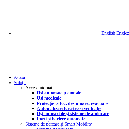
English
Englez
Acasă
Soluții
Acces automat
Uși automate pietonale
Uși medicale
Protecție la foc, desfumare, evacuare
Automatizări ferestre și ventilație
Uși industriale și sisteme de andocare
Porți și bariere automate
Sisteme de parcare și Smart Mobility