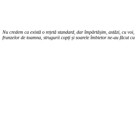
Nu credem ca există o rețetă standard, dar împărtășim, astăzi, cu voi
frunzelor de toamna, strugurii copți și soarele îmbietor ne-au făcut cu