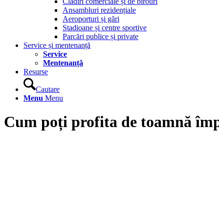
Clădiri comerciale și de birouri
Ansambluri rezidențiale
Aeroporturi și gări
Stadioane și centre sportive
Parcări publice și private
Service și mentenanță
Service
Mentenanță
Resurse
Cautare
Menu
Menu
Cum poți profita de toamnă împ