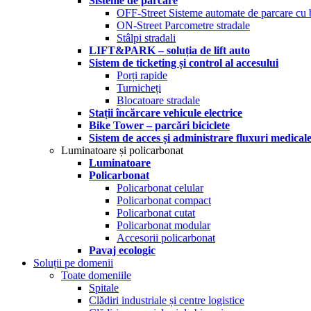
Sisteme de parcare
OFF-Street Sisteme automate de parcare cu 
ON-Street Parcometre stradale
Stâlpi stradali
LIFT&PARK – soluția de lift auto
Sistem de ticketing și control al accesului
Porți rapide
Turnicheți
Blocatoare stradale
Stații încărcare vehicule electrice
Bike Tower – parcări biciclete
Sistem de acces și administrare fluxuri medical
Luminatoare și policarbonat
Luminatoare
Policarbonat
Policarbonat celular
Policarbonat compact
Policarbonat cutat
Policarbonat modular
Accesorii policarbonat
Pavaj ecologic
Soluții pe domenii
Toate domeniile
Spitale
Clădiri industriale și centre logistice