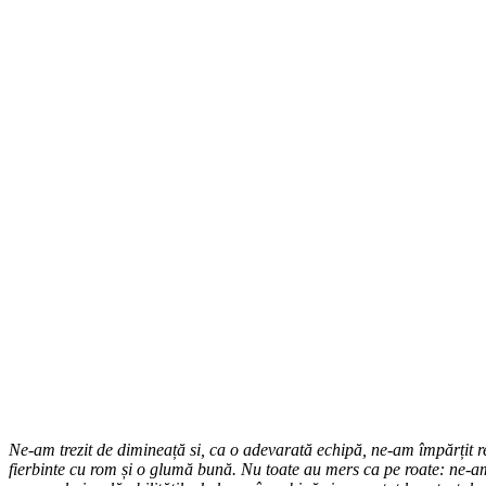
Ne-am trezit de dimineață si, ca o adevarată echipă, ne-am împărțit re
fierbinte cu rom și o glumă bună. Nu toate au mers ca pe roate: ne-am 