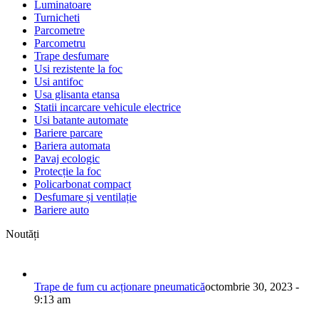
Luminatoare
Turnicheti
Parcometre
Parcometru
Trape desfumare
Usi rezistente la foc
Usi antifoc
Usa glisanta etansa
Statii incarcare vehicule electrice
Usi batante automate
Bariere parcare
Bariera automata
Pavaj ecologic
Protecție la foc
Policarbonat compact
Desfumare și ventilație
Bariere auto
Noutăți
Trape de fum cu acționare pneumatică
octombrie 30, 2023 -
9:13 am