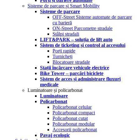
Porți și bariere automate
Sisteme de parcare și Smart Mobility
Sisteme de parcare
OFF-Street Sisteme automate de parcare
cu barieră
ON-Street Parcometre stradale
Stâlpi stradali
LIFT&PARK – soluția de lift auto
Sistem de ticketing și control al accesului
Porți rapide
Turnicheți
Blocatoare stradale
Stații încărcare vehicule electrice
Bike Tower – parcări biciclete
Sistem de acces și administrare fluxuri
medicale
Luminatoare și policarbonat
Luminatoare
Policarbonat
Policarbonat celular
Policarbonat compact
Policarbonat cutat
Policarbonat modular
Accesorii policarbonat
Pavaj ecologic