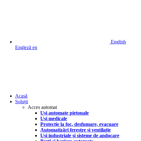
English
Engleză
en
Acasă
Soluții
Acces automat
Uși automate pietonale
Uși medicale
Protecție la foc, desfumare, evacuare
Automatizări ferestre și ventilație
Uși industriale și sisteme de andocare