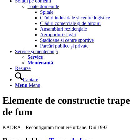
Soluții pe domenii
Toate domeniile
Spitale
Clădiri industriale și centre logistice
Clădiri comerciale și de birouri
Ansambluri rezidențiale
Aeroporturi și gări
Stadioane și centre sportive
Parcări publice și private
Service și mentenanță
Service
Mentenanță
Resurse
Cautare
Menu
Menu
Elemente de constructie trape
de fum
KADRA – Reconfiguram frontiere urbane. Din 1993