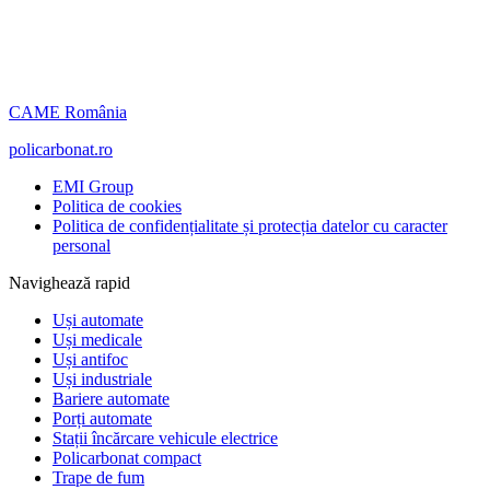
CAME România
policarbonat.ro
EMI Group
Politica de cookies
Politica de confidențialitate și protecția datelor cu caracter
personal
Navighează rapid
Uși automate
Uși medicale
Uși antifoc
Uși industriale
Bariere automate
Porți automate
Stații încărcare vehicule electrice
Policarbonat compact
Trape de fum