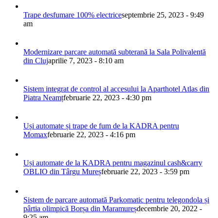
Trape desfumare 100% electrice
septembrie 25, 2023 - 9:49
am
Modernizare parcare automată subterană la Sala Polivalentă
din Cluj
aprilie 7, 2023 - 8:10 am
Sistem integrat de control al accesului la Aparthotel Atlas din
Piatra Neamț
februarie 22, 2023 - 4:30 pm
Uși automate și trape de fum de la KADRA pentru
Momax
februarie 22, 2023 - 4:16 pm
Uși automate de la KADRA pentru magazinul cash&carry
OBLIO din Târgu Mureș
februarie 22, 2023 - 3:59 pm
Sistem de parcare automată Parkomatic pentru telegondola și
pârtia olimpică Borșa din Maramureș
decembrie 20, 2022 -
9:25 am