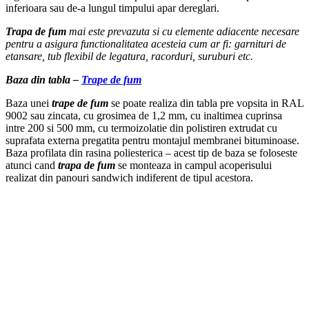
inferioara sau de-a lungul timpului apar dereglari.
Trapa de fum
mai este prevazuta si cu elemente adiacente necesare
pentru a asigura functionalitatea acesteia cum ar fi: garnituri de
etansare, tub flexibil de legatura, racorduri, suruburi etc.
Baza din tabla –
Trape de fum
Baza unei
trape de fum
se poate realiza din tabla pre vopsita in RAL
9002 sau zincata, cu grosimea de 1,2 mm, cu inaltimea cuprinsa
intre 200 si 500 mm, cu termoizolatie din polistiren extrudat cu
suprafata externa pregatita pentru montajul membranei bituminoase.
Baza profilata din rasina poliesterica – acest tip de baza se foloseste
atunci cand
trapa de fum
se monteaza in campul acoperisului
realizat din panouri sandwich indiferent de tipul acestora.