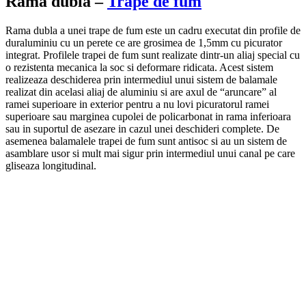
Rama dubla –
Trape de fum
Rama dubla a unei trape de fum este un cadru executat din profile de
duraluminiu cu un perete ce are grosimea de 1,5mm cu picurator
integrat. Profilele trapei de fum sunt realizate dintr-un aliaj special cu
o rezistenta mecanica la soc si deformare ridicata. Acest sistem
realizeaza deschiderea prin intermediul unui sistem de balamale
realizat din acelasi aliaj de aluminiu si are axul de “aruncare” al
ramei superioare in exterior pentru a nu lovi picuratorul ramei
superioare sau marginea cupolei de policarbonat in rama inferioara
sau in suportul de asezare in cazul unei deschideri complete. De
asemenea balamalele trapei de fum sunt antisoc si au un sistem de
asamblare usor si mult mai sigur prin intermediul unui canal pe care
gliseaza longitudinal.