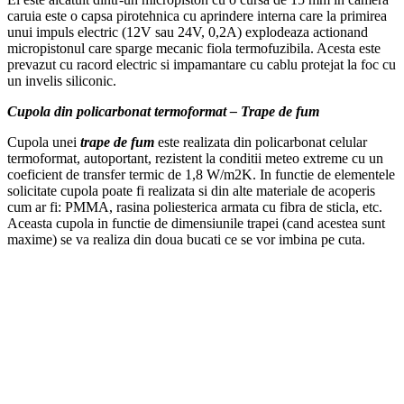
caruia este o capsa pirotehnica cu aprindere interna care la primirea
unui impuls electric (12V sau 24V, 0,2A) explodeaza actionand
micropistonul care sparge mecanic fiola termofuzibila. Acesta este
prevazut cu racord electric si impamantare cu cablu protejat la foc cu
un invelis siliconic.
Cupola din policarbonat termoformat – Trape de fum
Cupola unei
trape de fum
este realizata din policarbonat celular
termoformat, autoportant, rezistent la conditii meteo extreme cu un
coeficient de transfer termic de 1,8 W/m2K. In functie de elementele
solicitate cupola poate fi realizata si din alte materiale de acoperis
cum ar fi: PMMA, rasina poliesterica armata cu fibra de sticla, etc.
Aceasta cupola in functie de dimensiunile trapei (cand acestea sunt
maxime) se va realiza din doua bucati ce se vor imbina pe cuta.