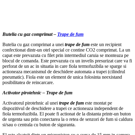
Butelia cu gaz comprimat –
Trape de fum
Butelia cu gaz comprimat a unei
trape de fum
este un recipient
confectionat dintr-un otel special ce contine CO2 comprimat. La un
capat este prevazuta cu filet prin intermediul caruia se monteaza pe
blocul de comanda. Este prevazuta cu un invelis presurizat care va fi
perforat de un ac in situatia in care fiola termofuzibila se sparge si
actioneaza mecanismul de deschidere automata a trapei (cilindrul
pneumatic). Fiola este un element de unica folosinta neexistand
posibilitatea de reincarcare.
Activator pirotehnic – Trape de fum
Activatorul pirotehnic al unei
trape de fum
este montat pe
dispozitivul de deschidere a trapei ce actioneaza independent de
fiola termofuzibila. El poate fi actionat de la distanta printr-un buton
de urgenta sau prin conectarea la o retea de senzori de fum si caldura
si/sau o centrala cu buton de siguranta.
El este alcatuit dintr-un micropiston cu o cursa de 15 mm in camera