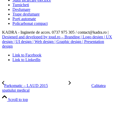
Statii incarcare electrice
Turnicheti
Desfumare
Trape desfumare
Porți automate
Policarbonat compact
KADRA - Inginerie de acces. 0737 975 305 / contact@kadra.ro |
Designed and developed by toud.ro – Branding | Logo design | UX
design | UI design | Web design | Graphic design | Presentation
design
Link to Facebook
Link to LinkedIn
Parkomatic – LAUD 2015
Calitatea
spatiului medical
Scroll to top