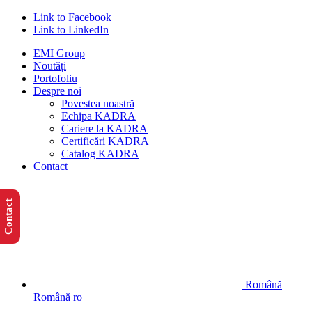
Link to Facebook
Link to LinkedIn
EMI Group
Noutăți
Portofoliu
Despre noi
Povestea noastră
Echipa KADRA
Cariere la KADRA
Certificări KADRA
Catalog KADRA
Contact
Contact
Română
Română
ro