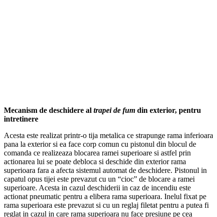
Mecanism de deschidere al
trapei de fum
din exterior, pentru
intretinere
Acesta este realizat printr-o tija metalica ce strapunge rama inferioara
pana la exterior si ea face corp comun cu pistonul din blocul de
comanda ce realizeaza blocarea ramei superioare si astfel prin
actionarea lui se poate debloca si deschide din exterior rama
superioara fara a afecta sistemul automat de deschidere. Pistonul in
capatul opus tijei este prevazut cu un “cioc” de blocare a ramei
superioare. Acesta in cazul deschiderii in caz de incendiu este
actionat pneumatic pentru a elibera rama superioara. Inelul fixat pe
rama superioara este prevazut si cu un reglaj filetat pentru a putea fi
reglat in cazul in care rama superioara nu face presiune pe cea