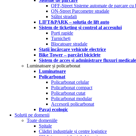
Sisteme de parcare
OFF-Street Sisteme automate de parcare cu 
ON-Street Parcometre stradale
Stâlpi stradali
LIFT&PARK – soluția de lift auto
Sistem de ticketing și control al accesului
Porți rapide
Turnicheți
Blocatoare stradale
Stații încărcare vehicule electrice
Bike Tower – parcări biciclete
Sistem de acces și administrare fluxuri medical
Luminatoare și policarbonat
Luminatoare
Policarbonat
Policarbonat celular
Policarbonat compact
Policarbonat cutat
Policarbonat modular
Accesorii policarbonat
Pavaj ecologic
Soluții pe domenii
Toate domeniile
Spitale
Clădiri industriale și centre logistice