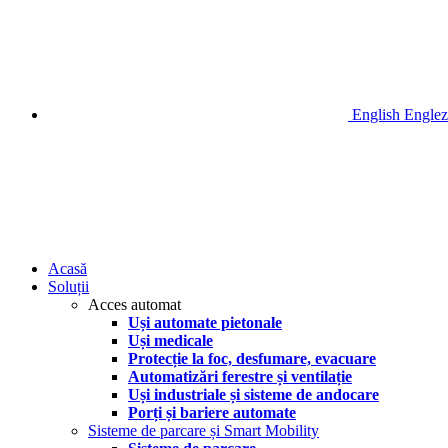
English
Englez
Acasă
Soluții
Acces automat
Uși automate pietonale
Uși medicale
Protecție la foc, desfumare, evacuare
Automatizări ferestre și ventilație
Uși industriale și sisteme de andocare
Porți și bariere automate
Sisteme de parcare și Smart Mobility