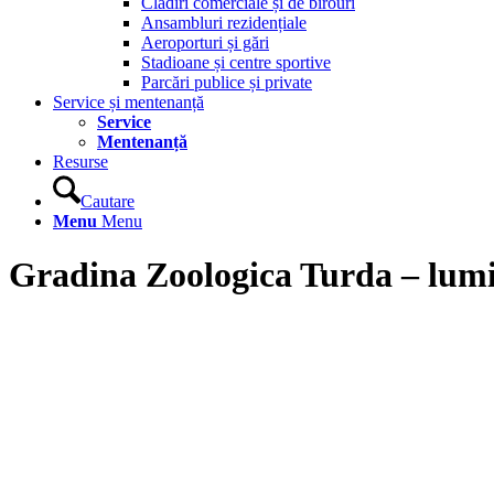
Clădiri comerciale și de birouri
Ansambluri rezidențiale
Aeroporturi și gări
Stadioane și centre sportive
Parcări publice și private
Service și mentenanță
Service
Mentenanță
Resurse
Cautare
Menu
Menu
Gradina Zoologica Turda – lumi