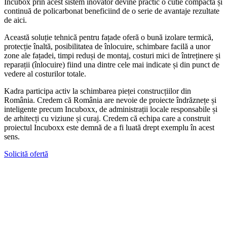
Incubox prin acest sistem inovator devine practic o cutie compactă și
continuă de policarbonat beneficiind de o serie de avantaje rezultate
de aici.
Această soluție tehnică pentru fațade oferă o bună izolare termică,
protecție înaltă, posibilitatea de înlocuire, schimbare facilă a unor
zone ale fațadei, timpi reduși de montaj, costuri mici de întreținere și
reparații (înlocuire) fiind una dintre cele mai indicate și din punct de
vedere al costurilor totale.
Kadra participa activ la schimbarea pieței construcțiilor din
România. Credem că România are nevoie de proiecte îndrăznețe și
inteligente precum Incuboxx, de administrații locale responsabile și
de arhitecți cu viziune și curaj. Credem că echipa care a construit
proiectul Incuboxx este demnă de a fi luată drept exemplu în acest
sens.
Solicită ofertă