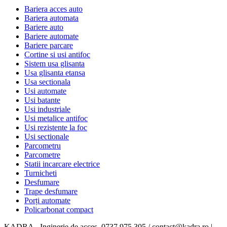
Bariera acces auto
Bariera automata
Bariere auto
Bariere automate
Bariere parcare
Cortine si usi antifoc
Sistem usa glisanta
Usa glisanta etansa
Usa sectionala
Usi automate
Usi batante
Usi industriale
Usi metalice antifoc
Usi rezistente la foc
Usi sectionale
Parcometru
Parcometre
Statii incarcare electrice
Turnicheti
Desfumare
Trape desfumare
Porți automate
Policarbonat compact
KADRA - Inginerie de acces. 0737 975 305 / contact@kadra.ro |