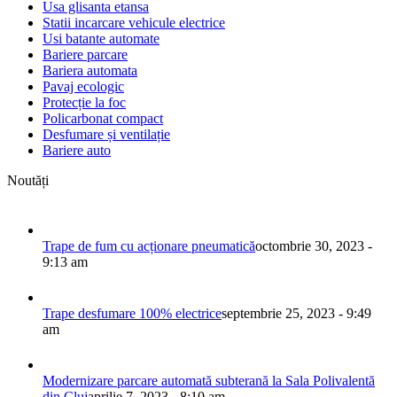
Usa glisanta etansa
Statii incarcare vehicule electrice
Usi batante automate
Bariere parcare
Bariera automata
Pavaj ecologic
Protecție la foc
Policarbonat compact
Desfumare și ventilație
Bariere auto
Noutăți
Trape de fum cu acționare pneumatică
octombrie 30, 2023 -
9:13 am
Trape desfumare 100% electrice
septembrie 25, 2023 - 9:49
am
Modernizare parcare automată subterană la Sala Polivalentă
din Cluj
aprilie 7, 2023 - 8:10 am