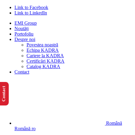
Link to Facebook
Link to LinkedIn
EMI Group
Noutăți
Portofoliu
Despre noi
Povestea noastră
Echipa KADRA
Cariere la KADRA
Certificări KADRA
Catalog KADRA
Contact
Contact
Română
Română
ro