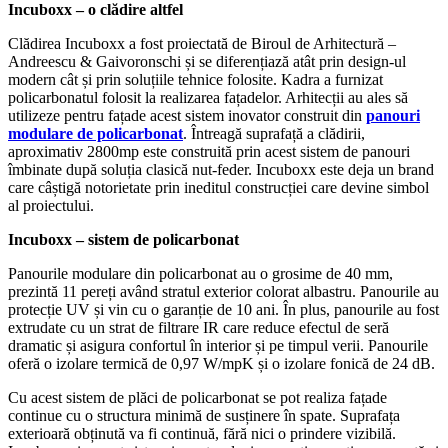
Incuboxx – o clădire altfel
Clădirea Incuboxx a fost proiectată de Biroul de Arhitectură –
Andreescu & Gaivoronschi și se diferențiază atât prin design-ul
modern cât și prin soluțiile tehnice folosite. Kadra a furnizat
policarbonatul folosit la realizarea fațadelor. Arhitecții au ales să
utilizeze pentru fațade acest sistem inovator construit din
panouri
modulare de policarbonat
. Întreagă suprafață a clădirii,
aproximativ 2800mp este construită prin acest sistem de panouri
îmbinate după soluția clasică nut-feder. Incuboxx este deja un brand
care câștigă notorietate prin ineditul construcției care devine simbol
al proiectului.
Incuboxx – sistem de policarbonat
Panourile modulare din policarbonat au o grosime de 40 mm,
prezintă 11 pereți având stratul exterior colorat albastru. Panourile au
protecție UV și vin cu o garanție de 10 ani. În plus, panourile au fost
extrudate cu un strat de filtrare IR care reduce efectul de seră
dramatic și asigura confortul în interior și pe timpul verii. Panourile
oferă o izolare termică de 0,97 W/mpK și o izolare fonică de 24 dB.
Cu acest sistem de plăci de policarbonat se pot realiza fațade
continue cu o structura minimă de susținere în spate. Suprafața
exterioară obținută va fi continuă, fără nici o prindere vizibilă.