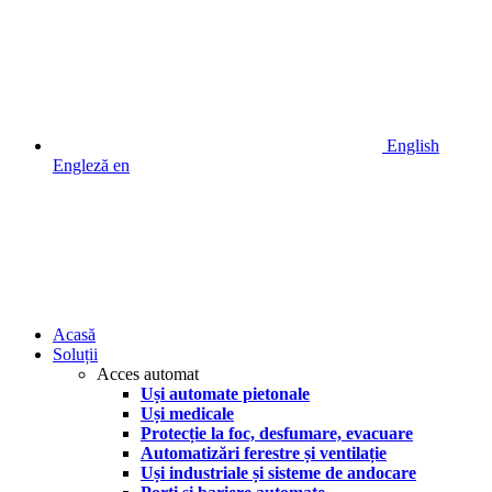
English
Engleză
en
Acasă
Soluții
Acces automat
Uși automate pietonale
Uși medicale
Protecție la foc, desfumare, evacuare
Automatizări ferestre și ventilație
Uși industriale și sisteme de andocare