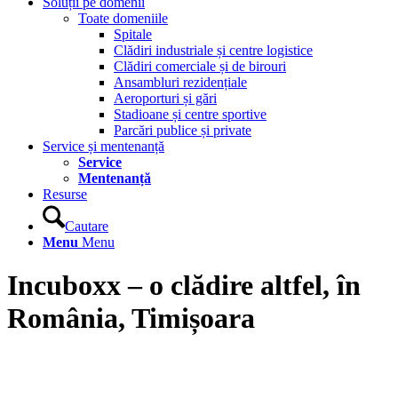
Soluții pe domenii
Toate domeniile
Spitale
Clădiri industriale și centre logistice
Clădiri comerciale și de birouri
Ansambluri rezidențiale
Aeroporturi și gări
Stadioane și centre sportive
Parcări publice și private
Service și mentenanță
Service
Mentenanță
Resurse
Cautare
Menu
Menu
Incuboxx – o clădire altfel, în
România, Timișoara