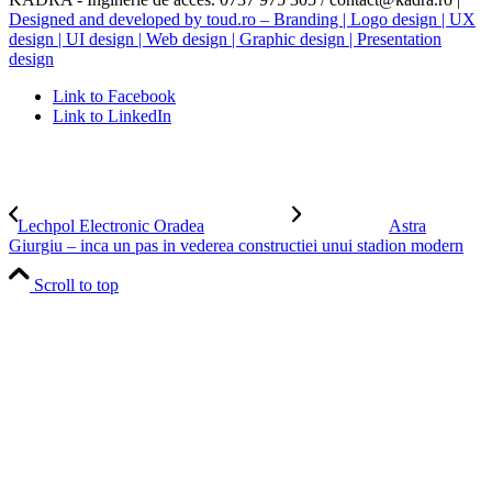
Designed and developed by toud.ro – Branding | Logo design | UX
design | UI design | Web design | Graphic design | Presentation
design
Link to Facebook
Link to LinkedIn
Lechpol Electronic Oradea
Astra
Giurgiu – inca un pas in vederea constructiei unui stadion modern
Scroll to top