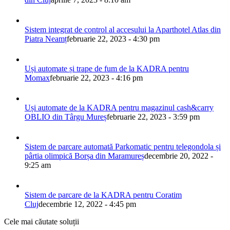
Sistem integrat de control al accesului la Aparthotel Atlas din
Piatra Neamț
februarie 22, 2023 - 4:30 pm
Uși automate și trape de fum de la KADRA pentru
Momax
februarie 22, 2023 - 4:16 pm
Uși automate de la KADRA pentru magazinul cash&carry
OBLIO din Târgu Mureș
februarie 22, 2023 - 3:59 pm
Sistem de parcare automată Parkomatic pentru telegondola și
pârtia olimpică Borșa din Maramureș
decembrie 20, 2022 -
9:25 am
Sistem de parcare de la KADRA pentru Coratim
Cluj
decembrie 12, 2022 - 4:45 pm
Cele mai căutate soluții