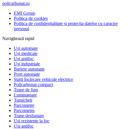
policarbonat.ro
EMI Group
Politica de cookies
Politica de confidențialitate și protecția datelor cu caracter
personal
Navighează rapid
Uși automate
Uși medicale
Uși antifoc
Uși industriale
Bariere automate
Porți automate
Stații încărcare vehicule electrice
Policarbonat compact
Trape de fum
Luminatoare
Turnicheti
Parcometre
Parcometru
Trape desfumare
Usi rezistente la foc
Usi antifoc