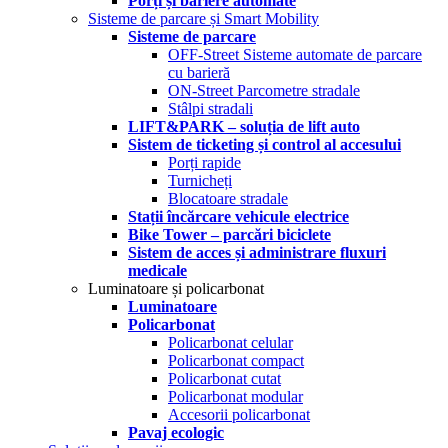
Porți și bariere automate
Sisteme de parcare și Smart Mobility
Sisteme de parcare
OFF-Street Sisteme automate de parcare
cu barieră
ON-Street Parcometre stradale
Stâlpi stradali
LIFT&PARK – soluția de lift auto
Sistem de ticketing și control al accesului
Porți rapide
Turnicheți
Blocatoare stradale
Stații încărcare vehicule electrice
Bike Tower – parcări biciclete
Sistem de acces și administrare fluxuri
medicale
Luminatoare și policarbonat
Luminatoare
Policarbonat
Policarbonat celular
Policarbonat compact
Policarbonat cutat
Policarbonat modular
Accesorii policarbonat
Pavaj ecologic