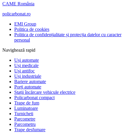
CAME România
policarbonat.ro
EMI Group
Politica de cookies
Politica de confidențialitate și protecția datelor cu caracter
personal
Navighează rapid
Uși automate
Uși medicale
Uși antifoc
Uși industriale
Bariere automate
Porți automate
Stații încărcare vehicule electrice
Policarbonat compact
Trape de fum
Luminatoare
Turnicheti
Parcometre
Parcometru
Trape desfumare