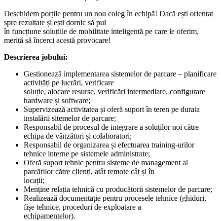
Deschidem porțile pentru un nou coleg în echipă! Dacă ești orientat
spre rezultate și ești dornic să pui
în funcțiune soluțiile de mobilitate inteligentă pe care le oferim,
merită să încerci acestă provocare!
Descrierea jobului:
Gestionează implementarea sistemelor de parcare – planificare
activități pe lucrări, verificare
soluție, alocare resurse, verificări intermediare, configurare
hardware și software;
Supervizează activitatea și oferă suport în teren pe durata
instalării sitemelor de parcare;
Responsabil de procesul de integrare a soluților noi către
echipa de vânzători și colaboratori;
Responsabil de organizarea și efectuarea training-urilor
tehnice interne pe sistemele administrate;
Oferă suport tehnic pentru sisteme de management al
parcărilor către clienți, atât remote cât și în
locații;
Menține relația tehnică cu producătorii sistemelor de parcare;
Realizează documentație pentru procesele tehnice (ghiduri,
fișe tehnice, proceduri de exploatare a
echipamentelor).