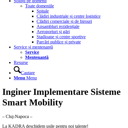
Soluții pe domenii
Toate domeniile
Spitale
Clădiri industriale și centre logistice
Clădiri comerciale și de birouri
Ansambluri rezidențiale
Aeroporturi și gări
Stadioane și centre sportive
Parcări publice și private
Service și mentenanță
Service
Mentenanță
Resurse
Cautare
Menu
Menu
Inginer Implementare Sisteme
Smart Mobility
– Cluj-Napoca –
La KADRA deschidem ușile pentru noi talente!