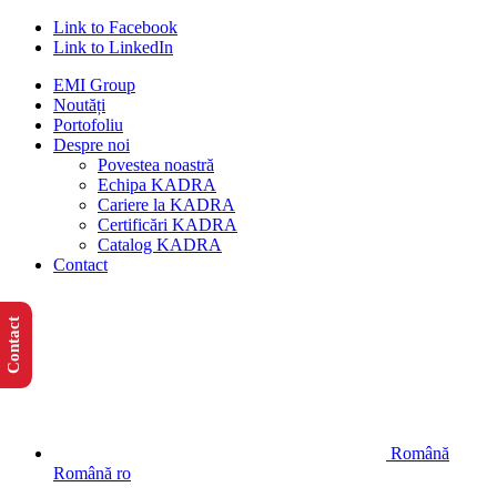
Link to Facebook
Link to LinkedIn
EMI Group
Noutăți
Portofoliu
Despre noi
Povestea noastră
Echipa KADRA
Cariere la KADRA
Certificări KADRA
Catalog KADRA
Contact
Contact
Română
Română
ro