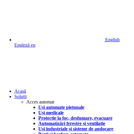
English
Engleză
en
Acasă
Soluții
Acces automat
Uși automate pietonale
Uși medicale
Protecție la foc, desfumare, evacuare
Automatizări ferestre și ventilație
Uși industriale și sisteme de andocare