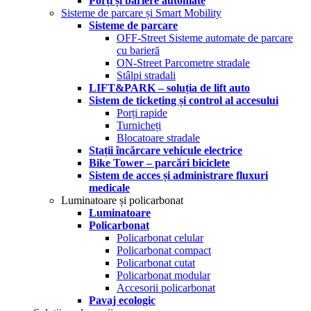
Porți și bariere automate
Sisteme de parcare și Smart Mobility
Sisteme de parcare
OFF-Street Sisteme automate de parcare
cu barieră
ON-Street Parcometre stradale
Stâlpi stradali
LIFT&PARK – soluția de lift auto
Sistem de ticketing și control al accesului
Porți rapide
Turnicheți
Blocatoare stradale
Stații încărcare vehicule electrice
Bike Tower – parcări biciclete
Sistem de acces și administrare fluxuri
medicale
Luminatoare și policarbonat
Luminatoare
Policarbonat
Policarbonat celular
Policarbonat compact
Policarbonat cutat
Policarbonat modular
Accesorii policarbonat
Pavaj ecologic