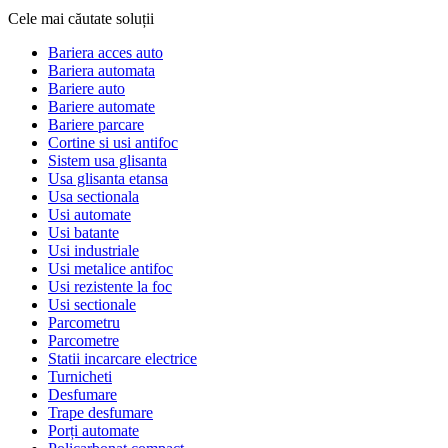
Cele mai căutate soluții
Bariera acces auto
Bariera automata
Bariere auto
Bariere automate
Bariere parcare
Cortine si usi antifoc
Sistem usa glisanta
Usa glisanta etansa
Usa sectionala
Usi automate
Usi batante
Usi industriale
Usi metalice antifoc
Usi rezistente la foc
Usi sectionale
Parcometru
Parcometre
Statii incarcare electrice
Turnicheti
Desfumare
Trape desfumare
Porți automate