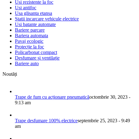
Usi rezistente la foc
Usi antifoc
Usa glisanta etansa
Statii incarcare vehicule electrice
Usi batante automate
Bariere parcare
Bariera automata
Pavaj ecologic
Protecție la foc
Policarbonat compact
Desfumare și ventilație
Bariere auto
Noutăți
Trape de fum cu acționare pneumatică
octombrie 30, 2023 -
9:13 am
Trape desfumare 100% electrice
septembrie 25, 2023 - 9:49
am