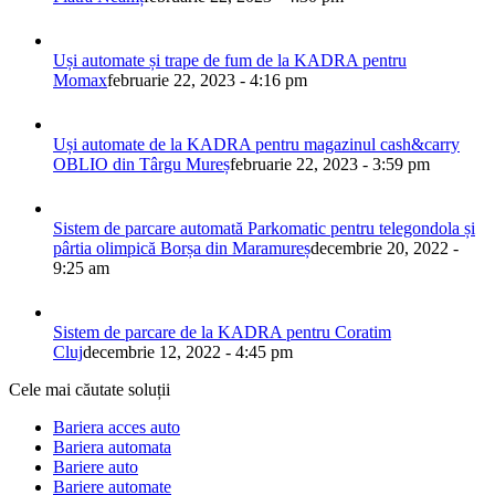
Uși automate și trape de fum de la KADRA pentru
Momax
februarie 22, 2023 - 4:16 pm
Uși automate de la KADRA pentru magazinul cash&carry
OBLIO din Târgu Mureș
februarie 22, 2023 - 3:59 pm
Sistem de parcare automată Parkomatic pentru telegondola și
pârtia olimpică Borșa din Maramureș
decembrie 20, 2022 -
9:25 am
Sistem de parcare de la KADRA pentru Coratim
Cluj
decembrie 12, 2022 - 4:45 pm
Cele mai căutate soluții
Bariera acces auto
Bariera automata
Bariere auto
Bariere automate