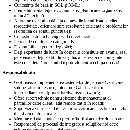
Cunoștințe de bază în SQL și XML;
Foarte bune abilități de comunicare, planificare, organizare,
muncă în echipă;
Atitudine excepțională față de nevoile identificate la clienți
(proactivitate, orientare spre rezolvarea eficientă a problemelor
și oferirea de soluții punctuale);
Cunoștințe de limba engleză la nivel mediu;
Permis de conducere categoria B;
Disponibilitate pentru deplasări;
Deși experiența de lucru în domeniu constituie un avantaj real,
persoana ce deține atitudinea și baza necesară de cunoștințe
este considerată un candidat potrivit pentru echipa noastră.
Responsabilități:
Gestionează implementarea sistemelor de parcare (verificare
soluție, alocare resurse, întocmire Gantt, verificări
intermediare, configurare hardware&software);
Oferă suport tehnic pentru sisteme de management al
parcărilor către clienți, atât remote cât și în locații;
Supervizează procesul de testare si verificare a echipamentelor
din sistemul de parcare;
Menține relația tehnică cu producătorii sistemelor de parcare;
Responsabil de procesul de integrare a soluțiilor noi către
echipa de vânzători și colaboratori;