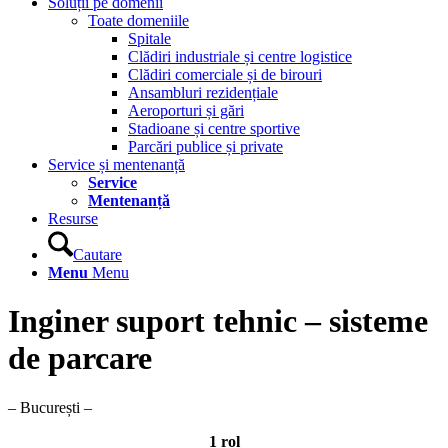
Soluții pe domenii
Toate domeniile
Spitale
Clădiri industriale și centre logistice
Clădiri comerciale și de birouri
Ansambluri rezidențiale
Aeroporturi și gări
Stadioane și centre sportive
Parcări publice și private
Service și mentenanță
Service
Mentenanță
Resurse
Cautare
Menu
Menu
Inginer suport tehnic – sisteme
de parcare
– București –
1 rol