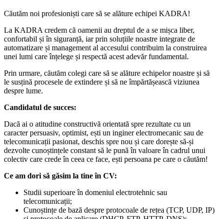
Căutăm noi profesioniști care să se alăture echipei KADRA!
La KADRA credem că oamenii au dreptul de a se mișca liber,
confortabil și în siguranță, iar prin soluțiile noastre integrate de
automatizare și management al accesului contribuim la construirea
unei lumi care înțelege și respectă acest adevăr fundamental.
Prin urmare, căutăm colegi care să se alăture echipelor noastre și să
le susțină procesele de extindere și să ne împărtășească viziunea
despre lume.
Candidatul de succes:
Dacă ai o atitudine constructivă orientată spre rezultate cu un
caracter persuasiv, optimist, ești un inginer electromecanic sau de
telecomunicații pasionat, deschis spre nou și care dorește să-și
dezvolte cunoștințele constant să le pună în valoare în cadrul unui
colectiv care crede în ceea ce face, ești persoana pe care o căutăm!
Ce am dori să găsim la tine în CV:
Studii superioare în domeniul electrotehnic sau
telecomunicații;
Cunoștințe de bază despre protocoale de rețea (TCP, UDP, IP)
și protocoale de aplicare (DHCP, FTP, HTTP, DNS);