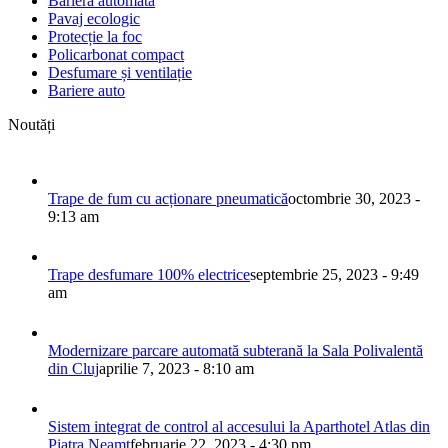
Bariera automata
Pavaj ecologic
Protecție la foc
Policarbonat compact
Desfumare și ventilație
Bariere auto
Noutăți
Trape de fum cu acționare pneumatică
octombrie 30, 2023 -
9:13 am
Trape desfumare 100% electrice
septembrie 25, 2023 - 9:49
am
Modernizare parcare automată subterană la Sala Polivalentă
din Cluj
aprilie 7, 2023 - 8:10 am
Sistem integrat de control al accesului la Aparthotel Atlas din
Piatra Neamț
februarie 22, 2023 - 4:30 pm