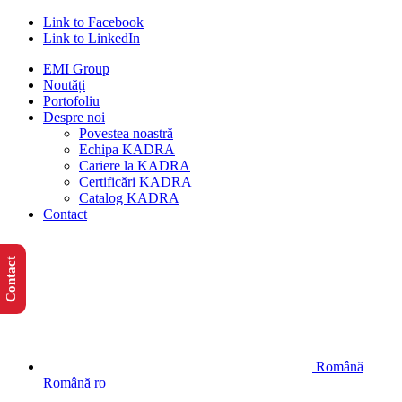
Link to Facebook
Link to LinkedIn
EMI Group
Noutăți
Portofoliu
Despre noi
Povestea noastră
Echipa KADRA
Cariere la KADRA
Certificări KADRA
Catalog KADRA
Contact
Contact
Română
Română
ro