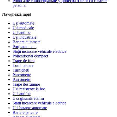
Politica de confidențialitate și protecția datelor cu caracter
personal
Navighează rapid
Uși automate
Uși medicale
Uși antifoc
Uși industriale
Bariere automate
Porți automate
Stații încărcare vehicule electrice
Policarbonat compact
Trape de fum
Luminatoare
Turnicheti
Parcometre
Parcometru
Trape desfumare
Usi rezistente la foc
Usi antifoc
Usa glisanta etansa
Statii incarcare vehicule electrice
Usi batante automate
Bariere parcare