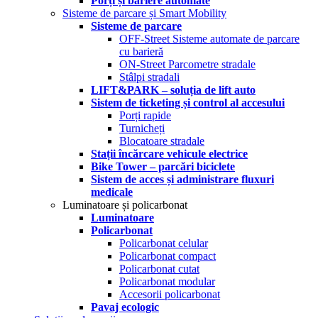
Porți și bariere automate
Sisteme de parcare și Smart Mobility
Sisteme de parcare
OFF-Street Sisteme automate de parcare
cu barieră
ON-Street Parcometre stradale
Stâlpi stradali
LIFT&PARK – soluția de lift auto
Sistem de ticketing și control al accesului
Porți rapide
Turnicheți
Blocatoare stradale
Stații încărcare vehicule electrice
Bike Tower – parcări biciclete
Sistem de acces și administrare fluxuri
medicale
Luminatoare și policarbonat
Luminatoare
Policarbonat
Policarbonat celular
Policarbonat compact
Policarbonat cutat
Policarbonat modular
Accesorii policarbonat
Pavaj ecologic