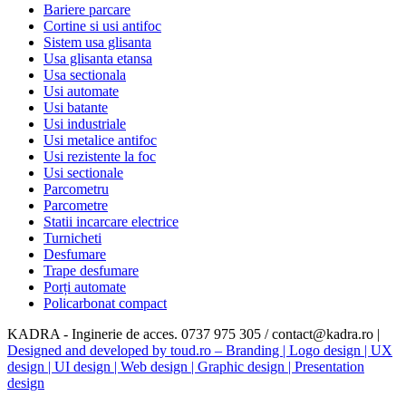
Bariere parcare
Cortine si usi antifoc
Sistem usa glisanta
Usa glisanta etansa
Usa sectionala
Usi automate
Usi batante
Usi industriale
Usi metalice antifoc
Usi rezistente la foc
Usi sectionale
Parcometru
Parcometre
Statii incarcare electrice
Turnicheti
Desfumare
Trape desfumare
Porți automate
Policarbonat compact
KADRA - Inginerie de acces. 0737 975 305 / contact@kadra.ro |
Designed and developed by toud.ro – Branding | Logo design | UX
design | UI design | Web design | Graphic design | Presentation
design