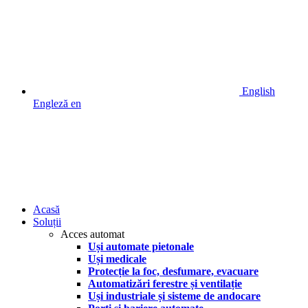
English
Engleză
en
Acasă
Soluții
Acces automat
Uși automate pietonale
Uși medicale
Protecție la foc, desfumare, evacuare
Automatizări ferestre și ventilație
Uși industriale și sisteme de andocare