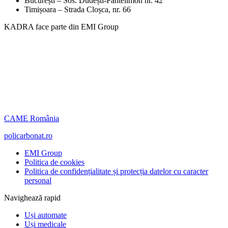
București – Sos. Dudești-Pantelimon nr. 42
Timișoara – Strada Cloșca, nr. 66
KADRA face parte din EMI Group
CAME România
policarbonat.ro
EMI Group
Politica de cookies
Politica de confidențialitate și protecția datelor cu caracter
personal
Navighează rapid
Uși automate
Uși medicale