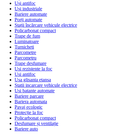
Uși antifoc
Uși industriale
Bariere automate
Porți automate
Stații încărcare vehicule electrice
Policarbonat compact
Trape de fum
Luminatoare
Turnicheti
Parcometre
Parcometru
Trape desfumare
Usi rezistente la foc
Usi antifoc
Usa glisanta etansa
Statii incarcare vehicule electrice
Usi batante automate
Bariere parcare
Bariera automata
Pavaj ecologic
Protecție la foc
Policarbonat compact
Desfumare și ventilație
Bariere auto