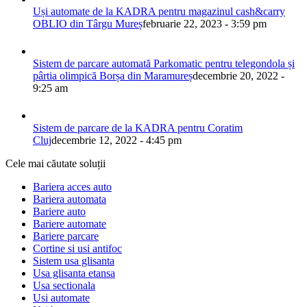
Uși automate de la KADRA pentru magazinul cash&carry
OBLIO din Târgu Mureș
februarie 22, 2023 - 3:59 pm
Sistem de parcare automată Parkomatic pentru telegondola și
pârtia olimpică Borșa din Maramureș
decembrie 20, 2022 -
9:25 am
Sistem de parcare de la KADRA pentru Coratim
Cluj
decembrie 12, 2022 - 4:45 pm
Cele mai căutate soluții
Bariera acces auto
Bariera automata
Bariere auto
Bariere automate
Bariere parcare
Cortine si usi antifoc
Sistem usa glisanta
Usa glisanta etansa
Usa sectionala
Usi automate