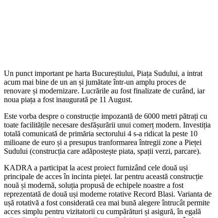
Un punct important pe harta Bucureștiului, Piața Sudului, a intrat
acum mai bine de un an și jumătate într-un amplu proces de
renovare și modernizare. Lucrările au fost finalizate de curând, iar
noua piața a fost inaugurată pe 11 August.
Este vorba despre o construcție impozantă de 6000 metri pătrați cu
toate facilitățile necesare desfășurării unui comerț modern. Investiția
totală comunicată de primăria sectorului 4 s-a ridicat la peste 10
milioane de euro și a presupus tranformarea întregii zone a Pieței
Sudului (construcția care adăpostește piata, spații verzi, parcare).
KADRA a participat la acest proiect furnizând cele două uși
principale de acces în incinta pieței. Iar pentru această construcție
nouă și modernă, soluția propusă de echipele noastre a fost
reprezentată de două uși moderne rotative Record Blasi. Varianta de
ușă rotativă a fost considerată cea mai bună alegere întrucât permite
acces simplu pentru vizitatorii cu cumpărături și asigură, în egală