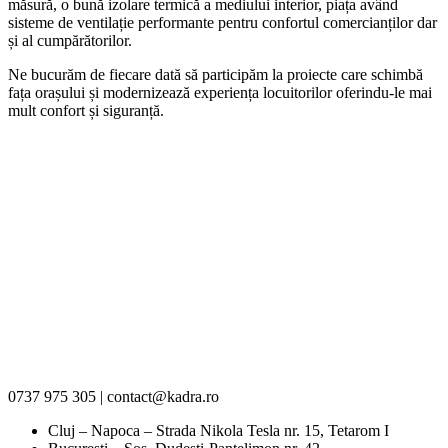
măsură, o bună izolare termică a mediului interior, piața având
sisteme de ventilație performante pentru confortul comercianților dar
și al cumpărătorilor.
Ne bucurăm de fiecare dată să participăm la proiecte care schimbă
fața orașului și modernizează experiența locuitorilor oferindu-le mai
mult confort și siguranță.
0737 975 305 | contact@kadra.ro
Cluj – Napoca – Strada Nikola Tesla nr. 15, Tetarom I