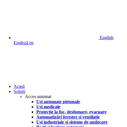
English
Engleză
en
Acasă
Soluții
Acces automat
Uși automate pietonale
Uși medicale
Protecție la foc, desfumare, evacuare
Automatizări ferestre și ventilație
Uși industriale și sisteme de andocare