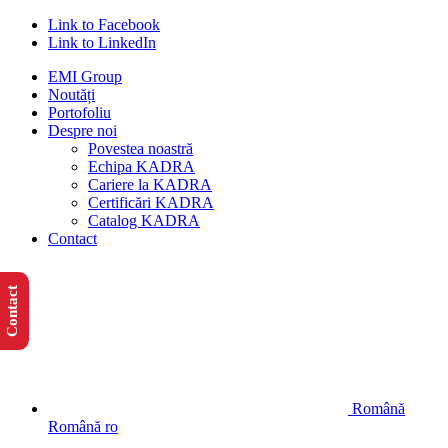
Link to Facebook
Link to LinkedIn
EMI Group
Noutăți
Portofoliu
Despre noi
Povestea noastră
Echipa KADRA
Cariere la KADRA
Certificări KADRA
Catalog KADRA
Contact
Contact
Română
Română
ro