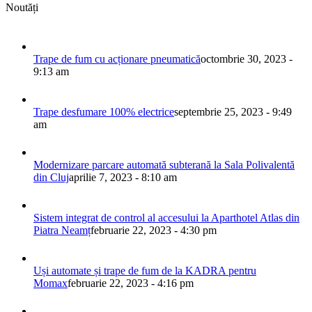
Noutăți
Trape de fum cu acționare pneumatică
octombrie 30, 2023 -
9:13 am
Trape desfumare 100% electrice
septembrie 25, 2023 - 9:49
am
Modernizare parcare automată subterană la Sala Polivalentă
din Cluj
aprilie 7, 2023 - 8:10 am
Sistem integrat de control al accesului la Aparthotel Atlas din
Piatra Neamț
februarie 22, 2023 - 4:30 pm
Uși automate și trape de fum de la KADRA pentru
Momax
februarie 22, 2023 - 4:16 pm