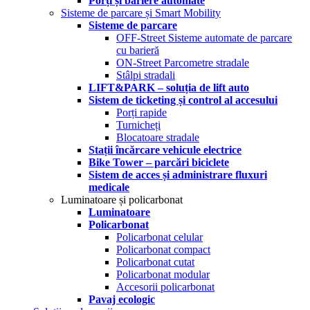
Porți și bariere automate
Sisteme de parcare și Smart Mobility
Sisteme de parcare
OFF-Street Sisteme automate de parcare
cu barieră
ON-Street Parcometre stradale
Stâlpi stradali
LIFT&PARK – soluția de lift auto
Sistem de ticketing și control al accesului
Porți rapide
Turnicheți
Blocatoare stradale
Stații încărcare vehicule electrice
Bike Tower – parcări biciclete
Sistem de acces și administrare fluxuri
medicale
Luminatoare și policarbonat
Luminatoare
Policarbonat
Policarbonat celular
Policarbonat compact
Policarbonat cutat
Policarbonat modular
Accesorii policarbonat
Pavaj ecologic