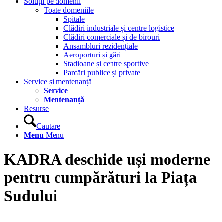
Soluții pe domenii
Toate domeniile
Spitale
Clădiri industriale și centre logistice
Clădiri comerciale și de birouri
Ansambluri rezidențiale
Aeroporturi și gări
Stadioane și centre sportive
Parcări publice și private
Service și mentenanță
Service
Mentenanță
Resurse
Cautare
Menu
Menu
KADRA deschide uși moderne
pentru cumpărături la Piața
Sudului