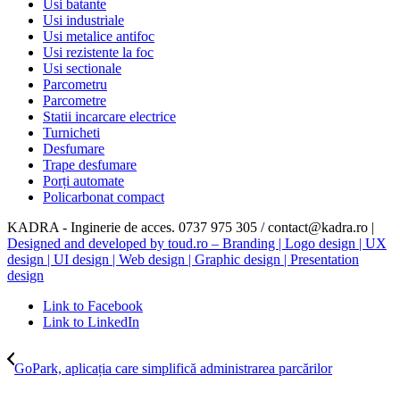
Usi batante
Usi industriale
Usi metalice antifoc
Usi rezistente la foc
Usi sectionale
Parcometru
Parcometre
Statii incarcare electrice
Turnicheti
Desfumare
Trape desfumare
Porți automate
Policarbonat compact
KADRA - Inginerie de acces. 0737 975 305 / contact@kadra.ro |
Designed and developed by toud.ro – Branding | Logo design | UX
design | UI design | Web design | Graphic design | Presentation
design
Link to Facebook
Link to LinkedIn
GoPark, aplicația care simplifică administrarea parcărilor