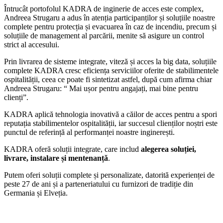
Întrucât portofolul KADRA de inginerie de acces este complex,
Andreea Strugaru a adus în atenția participanților și soluțiile noastre
complete pentru protecția și evacuarea în caz de incendiu, precum și
soluțiile de management al parcării, menite să asigure un control
strict al accesului.
Prin livrarea de sisteme integrate, viteză și acces la big data, soluțiile
complete KADRA cresc eficiența serviciilor oferite de stabilimentele
ospitalității, ceea ce poate fi sintetizat astfel, după cum afirma chiar
Andreea Strugaru: “ Mai ușor pentru angajați, mai bine pentru
clienți”.
KADRA aplică tehnologia inovativă a căilor de acces pentru a spori
reputația stabilimentelor ospitalității, iar succesul clienților noștri este
punctul de referință al performanței noastre inginerești.
KADRA oferă soluții integrate, care includ
alegerea soluției,
livrare, instalare și mentenanță
.
Putem oferi soluții complete și personalizate, datorită experienței de
peste 27 de ani și a parteneriatului cu furnizori de tradiție din
Germania și Elveția.