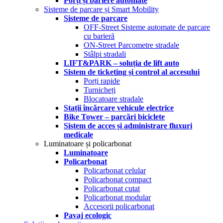
Porți și bariere automate
Sisteme de parcare și Smart Mobility
Sisteme de parcare
OFF-Street Sisteme automate de parcare
cu barieră
ON-Street Parcometre stradale
Stâlpi stradali
LIFT&PARK – soluția de lift auto
Sistem de ticketing și control al accesului
Porți rapide
Turnicheți
Blocatoare stradale
Stații încărcare vehicule electrice
Bike Tower – parcări biciclete
Sistem de acces și administrare fluxuri
medicale
Luminatoare și policarbonat
Luminatoare
Policarbonat
Policarbonat celular
Policarbonat compact
Policarbonat cutat
Policarbonat modular
Accesorii policarbonat
Pavaj ecologic