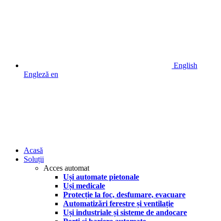
English
Engleză
en
Acasă
Soluții
Acces automat
Uși automate pietonale
Uși medicale
Protecție la foc, desfumare, evacuare
Automatizări ferestre și ventilație
Uși industriale și sisteme de andocare