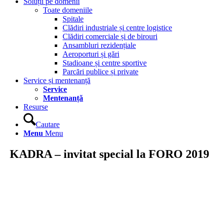
Soluții pe domenii
Toate domeniile
Spitale
Clădiri industriale și centre logistice
Clădiri comerciale și de birouri
Ansambluri rezidențiale
Aeroporturi și gări
Stadioane și centre sportive
Parcări publice și private
Service și mentenanță
Service
Mentenanță
Resurse
Cautare
Menu
Menu
KADRA – invitat special la FORO 2019