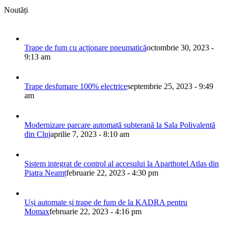
Noutăți
Trape de fum cu acționare pneumatică
octombrie 30, 2023 -
9:13 am
Trape desfumare 100% electrice
septembrie 25, 2023 - 9:49
am
Modernizare parcare automată subterană la Sala Polivalentă
din Cluj
aprilie 7, 2023 - 8:10 am
Sistem integrat de control al accesului la Aparthotel Atlas din
Piatra Neamț
februarie 22, 2023 - 4:30 pm
Uși automate și trape de fum de la KADRA pentru
Momax
februarie 22, 2023 - 4:16 pm