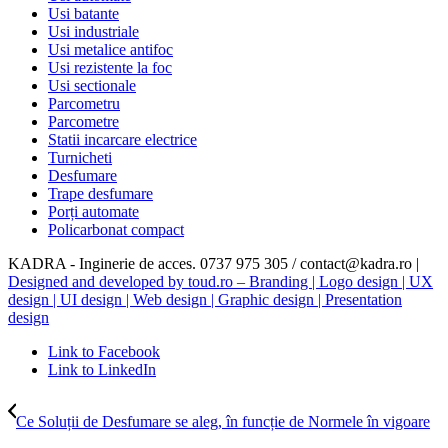
Usi batante
Usi industriale
Usi metalice antifoc
Usi rezistente la foc
Usi sectionale
Parcometru
Parcometre
Statii incarcare electrice
Turnicheti
Desfumare
Trape desfumare
Porți automate
Policarbonat compact
KADRA - Inginerie de acces. 0737 975 305 / contact@kadra.ro |
Designed and developed by toud.ro – Branding | Logo design | UX
design | UI design | Web design | Graphic design | Presentation
design
Link to Facebook
Link to LinkedIn
Ce Soluții de Desfumare se aleg, în funcție de Normele în vigoare