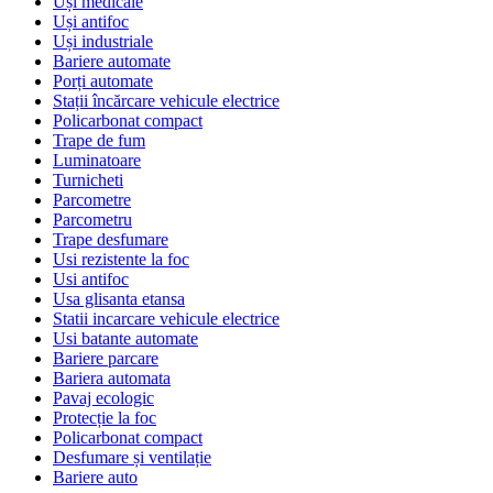
Uși medicale
Uși antifoc
Uși industriale
Bariere automate
Porți automate
Stații încărcare vehicule electrice
Policarbonat compact
Trape de fum
Luminatoare
Turnicheti
Parcometre
Parcometru
Trape desfumare
Usi rezistente la foc
Usi antifoc
Usa glisanta etansa
Statii incarcare vehicule electrice
Usi batante automate
Bariere parcare
Bariera automata
Pavaj ecologic
Protecție la foc
Policarbonat compact
Desfumare și ventilație
Bariere auto