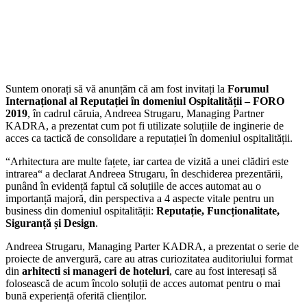
Suntem onorați să vă anunțăm că am fost invitați la
Forumul
Internațional al Reputației în domeniul Ospitalității – FORO
2019
, în cadrul căruia, Andreea Strugaru, Managing Partner
KADRA, a prezentat cum pot fi utilizate soluțiile de inginerie de
acces ca tactică de consolidare a reputației în domeniul ospitalității.
“Arhitectura are multe fațete, iar cartea de vizită a unei clădiri este
intrarea“ a declarat Andreea Strugaru, în deschiderea prezentării,
punând în evidență faptul că soluțiile de acces automat au o
importanță majoră, din perspectiva a 4 aspecte vitale pentru un
business din domeniul ospitalității:
Reputație, Funcționalitate,
Siguranță și Design
.
Andreea Strugaru, Managing Parter KADRA, a prezentat o serie de
proiecte de anvergură, care au atras curiozitatea auditoriului format
din
arhitecti si manageri de hoteluri
, care au fost interesați să
folosească de acum încolo soluții de acces automat pentru o mai
bună experiență oferită clienților.