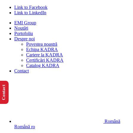
Link to Facebook
Link to LinkedIn
EMI Group
Noutăți
Portofoliu
Despre noi
Povestea noastră
Echipa KADRA
Cariere la KADRA
Certificări KADRA
Catalog KADRA
Contact
Contact
Română
Română
ro