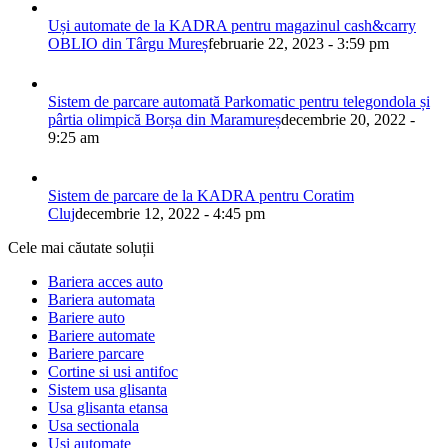
Uși automate de la KADRA pentru magazinul cash&carry
OBLIO din Târgu Mureș
februarie 22, 2023 - 3:59 pm
Sistem de parcare automată Parkomatic pentru telegondola și
pârtia olimpică Borșa din Maramureș
decembrie 20, 2022 -
9:25 am
Sistem de parcare de la KADRA pentru Coratim
Cluj
decembrie 12, 2022 - 4:45 pm
Cele mai căutate soluții
Bariera acces auto
Bariera automata
Bariere auto
Bariere automate
Bariere parcare
Cortine si usi antifoc
Sistem usa glisanta
Usa glisanta etansa
Usa sectionala
Usi automate