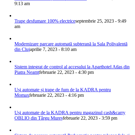
9:13 am
Trape desfumare 100% electrice
septembrie 25, 2023 - 9:49
am
Modernizare parcare automată subterană la Sala Polivalentă
din Cluj
aprilie 7, 2023 - 8:10 am
Sistem integrat de control al accesului la Aparthotel Atlas din
Piatra Neamț
februarie 22, 2023 - 4:30 pm
Uși automate și trape de fum de la KADRA pentru
Momax
februarie 22, 2023 - 4:16 pm
Uși automate de la KADRA pentru magazinul cash&carry
OBLIO din Târgu Mureș
februarie 22, 2023 - 3:59 pm