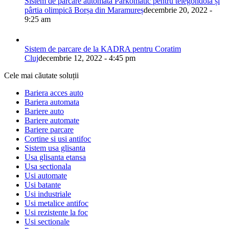
Sistem de parcare automată Parkomatic pentru telegondola și
pârtia olimpică Borșa din Maramureș
decembrie 20, 2022 -
9:25 am
Sistem de parcare de la KADRA pentru Coratim
Cluj
decembrie 12, 2022 - 4:45 pm
Cele mai căutate soluții
Bariera acces auto
Bariera automata
Bariere auto
Bariere automate
Bariere parcare
Cortine si usi antifoc
Sistem usa glisanta
Usa glisanta etansa
Usa sectionala
Usi automate
Usi batante
Usi industriale
Usi metalice antifoc
Usi rezistente la foc
Usi sectionale