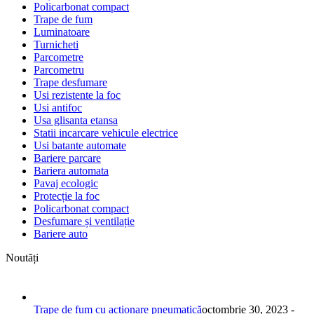
Policarbonat compact
Trape de fum
Luminatoare
Turnicheti
Parcometre
Parcometru
Trape desfumare
Usi rezistente la foc
Usi antifoc
Usa glisanta etansa
Statii incarcare vehicule electrice
Usi batante automate
Bariere parcare
Bariera automata
Pavaj ecologic
Protecție la foc
Policarbonat compact
Desfumare și ventilație
Bariere auto
Noutăți
Trape de fum cu acționare pneumatică
octombrie 30, 2023 -