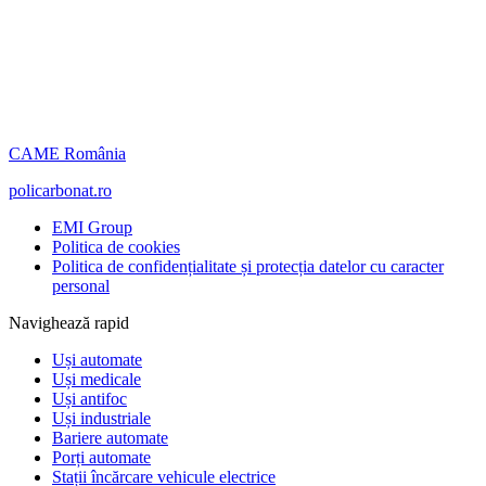
CAME România
policarbonat.ro
EMI Group
Politica de cookies
Politica de confidențialitate și protecția datelor cu caracter
personal
Navighează rapid
Uși automate
Uși medicale
Uși antifoc
Uși industriale
Bariere automate
Porți automate
Stații încărcare vehicule electrice