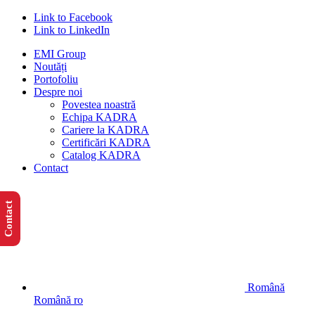
Link to Facebook
Link to LinkedIn
EMI Group
Noutăți
Portofoliu
Despre noi
Povestea noastră
Echipa KADRA
Cariere la KADRA
Certificări KADRA
Catalog KADRA
Contact
Contact
Română
Română
ro