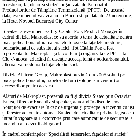
ferestrelor, fațadelor și sticlei” organizată de Patronatul
Producătorilor de Tâmplărie Termoizolantă (PPTT). De această
dată, evenimentul va avea loc la București pe data de 23 noiembrie,
la Hotel Novotel București City Center.
Speaker la eveniment va fi și Cătălin Pop, Product Manager în
cadrul diviziei Makroplast ce va aborda o tema de actualitate pentru
piata policarbonatului: materialele folosite la fațadele moderne,
policarbonatul ca substitut al sticlei. Tot Cătălin Pop a fost
reprezentantul Makroplast și la conferința organizată de PPTT la
Cluj-Napoca, aducând în discuție aceeași temă a policarbonatului,
alternativă modernă la fațadele din sticlă.
Divizia Aluterm Group, Makroplast prezintă din 2005 soluții pe
piața policarbonatului, trapelor de fum (soluție la incendiu) și
accesoriilor pentru acestea.
Alături de Makroplast, prezentă va fi și divizia Siatec prin Octavian
Fanea, Director Executiv și speaker, aducând în discuție tema
Soluțiilor de evacuare în caz de urgență și protecție la incendii cu uși
și ferestre acționate automat. Subiect de actualitate privind legea ce a
intrat în vigoare la 1 octombrie prin care autorizațiile de securitate la
incendiu au devenit obligatorii.
În cadrul conferințelor ”Specialiștii ferestrelor, fațadelor și sticlei”,