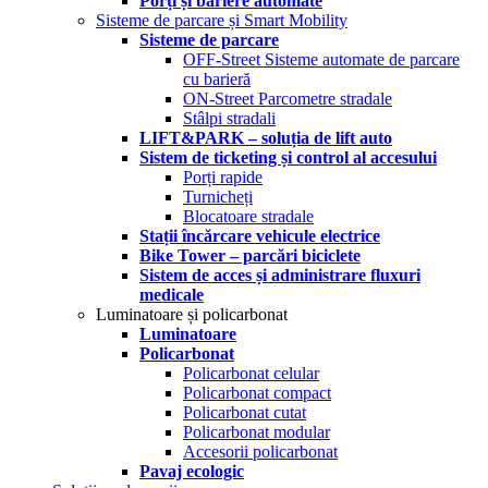
Porți și bariere automate
Sisteme de parcare și Smart Mobility
Sisteme de parcare
OFF-Street Sisteme automate de parcare
cu barieră
ON-Street Parcometre stradale
Stâlpi stradali
LIFT&PARK – soluția de lift auto
Sistem de ticketing și control al accesului
Porți rapide
Turnicheți
Blocatoare stradale
Stații încărcare vehicule electrice
Bike Tower – parcări biciclete
Sistem de acces și administrare fluxuri
medicale
Luminatoare și policarbonat
Luminatoare
Policarbonat
Policarbonat celular
Policarbonat compact
Policarbonat cutat
Policarbonat modular
Accesorii policarbonat
Pavaj ecologic