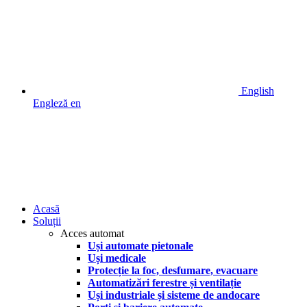
English
Engleză
en
Acasă
Soluții
Acces automat
Uși automate pietonale
Uși medicale
Protecție la foc, desfumare, evacuare
Automatizări ferestre și ventilație
Uși industriale și sisteme de andocare