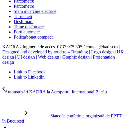
Parcometru
Parcometre
Statii incarcare electrice
Turnicheti
Desfumare
Trape desfumare
Porți automate
Policarbonat compact
KADRA - Inginerie de acces. 0737 975 305 / contact@kadra.ro |
Designed and developed by toud.ro – Branding | Logo design | UX
design | UI design | Web design | Graphic design | Presentation
design
Link to Facebook
Link to LinkedIn
Automatizări KADRA la Aeroportul Internațional Bacău
Siatec la conferința organizată de PPTT
în București