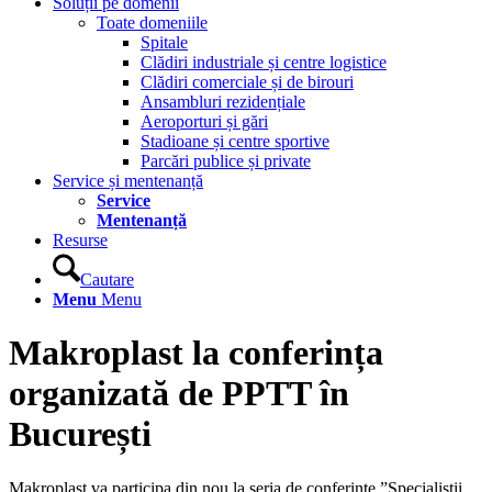
Soluții pe domenii
Toate domeniile
Spitale
Clădiri industriale și centre logistice
Clădiri comerciale și de birouri
Ansambluri rezidențiale
Aeroporturi și gări
Stadioane și centre sportive
Parcări publice și private
Service și mentenanță
Service
Mentenanță
Resurse
Cautare
Menu
Menu
Makroplast la conferința
organizată de PPTT în
București
Makroplast va participa din nou la seria de conferințe ”Specialiștii