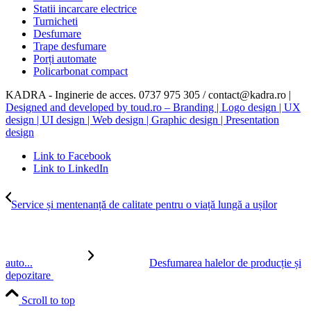
Statii incarcare electrice
Turnicheti
Desfumare
Trape desfumare
Porți automate
Policarbonat compact
KADRA - Inginerie de acces. 0737 975 305 / contact@kadra.ro |
Designed and developed by toud.ro – Branding | Logo design | UX
design | UI design | Web design | Graphic design | Presentation
design
Link to Facebook
Link to LinkedIn
Service și mentenanță de calitate pentru o viață lungă a ușilor
auto...
Desfumarea halelor de producție și
depozitare
Scroll to top