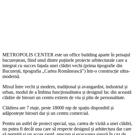
METROPOLIS CENTER este un office building aparte în peisajul
bucureștean, fiind unul dintre puținele proiecte arhitecturale care a
integrat cu succes fațada unei clădiri vechi (prima tipografie din
București, tipografia „Cartea Românească”) într-o construcție ultra-
modernă.
Mixul între vechi și modern, tradițional și avangardist, industrial și
urban, modul de a îmbina funcționalitatea și designul fac din această
clădire de birouri un centru extrem de viu și plin de personalitate.
Clădirea are 7 etaje, peste 18000 mp de spațiu disponibil și
adăpostește birouri dar și un centru comercial.
Pentru un astfel de proiect special, ușa, cartea de vizită a unei clădiri,
nu putea fi decât una care să respecte designul și arhitectura dar care
să permită și un acces rapid, precum și evacuarea sigură în caz de