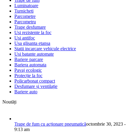
Trape de fum
Luminatoare
Turnicheti
Parcometre
Parcometru
Trape desfumare
Usi rezistente la foc
Usi antifoc
Usa glisanta etansa
Statii incarcare vehicule electrice
Usi batante automate
Bariere parcare
Bariera automata
Pavaj ecologic
Protecție la foc
Policarbonat compact
Desfumare și ventilație
Bariere auto
Noutăți
Trape de fum cu acționare pneumatică
octombrie 30, 2023 -
9:13 am