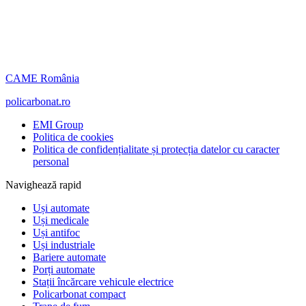
CAME România
policarbonat.ro
EMI Group
Politica de cookies
Politica de confidențialitate și protecția datelor cu caracter
personal
Navighează rapid
Uși automate
Uși medicale
Uși antifoc
Uși industriale
Bariere automate
Porți automate
Stații încărcare vehicule electrice
Policarbonat compact