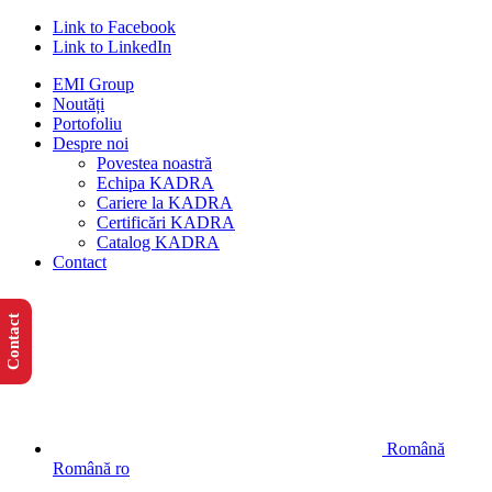
Link to Facebook
Link to LinkedIn
EMI Group
Noutăți
Portofoliu
Despre noi
Povestea noastră
Echipa KADRA
Cariere la KADRA
Certificări KADRA
Catalog KADRA
Contact
Contact
Română
Română
ro