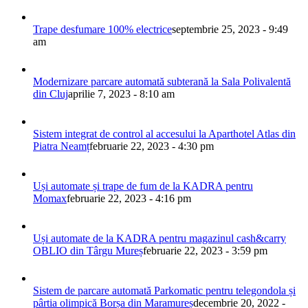
Trape desfumare 100% electrice
septembrie 25, 2023 - 9:49
am
Modernizare parcare automată subterană la Sala Polivalentă
din Cluj
aprilie 7, 2023 - 8:10 am
Sistem integrat de control al accesului la Aparthotel Atlas din
Piatra Neamț
februarie 22, 2023 - 4:30 pm
Uși automate și trape de fum de la KADRA pentru
Momax
februarie 22, 2023 - 4:16 pm
Uși automate de la KADRA pentru magazinul cash&carry
OBLIO din Târgu Mureș
februarie 22, 2023 - 3:59 pm
Sistem de parcare automată Parkomatic pentru telegondola și
pârtia olimpică Borșa din Maramureș
decembrie 20, 2022 -