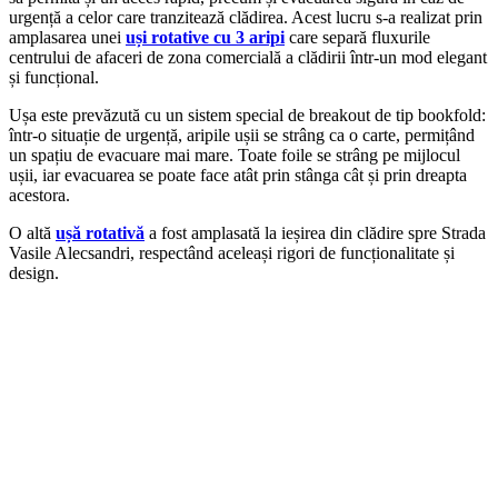
urgență a celor care tranzitează clădirea. Acest lucru s-a realizat prin
amplasarea unei
uși rotative cu 3 aripi
care separă fluxurile
centrului de afaceri de zona comercială a clădirii într-un mod elegant
și funcțional.
Ușa este prevăzută cu un sistem special de breakout de tip bookfold:
într-o situație de urgență, aripile ușii se strâng ca o carte, permițând
un spațiu de evacuare mai mare. Toate foile se strâng pe mijlocul
ușii, iar evacuarea se poate face atât prin stânga cât și prin dreapta
acestora.
O altă
ușă rotativă
a fost amplasată la ieșirea din clădire spre Strada
Vasile Alecsandri, respectând aceleași rigori de funcționalitate și
design.