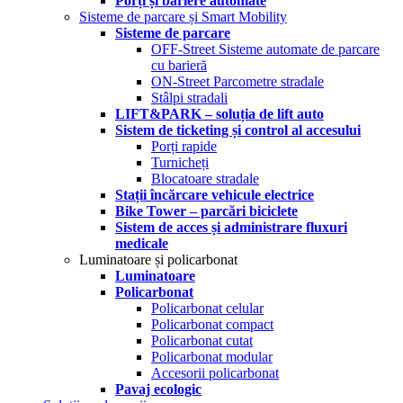
Porți și bariere automate
Sisteme de parcare și Smart Mobility
Sisteme de parcare
OFF-Street Sisteme automate de parcare
cu barieră
ON-Street Parcometre stradale
Stâlpi stradali
LIFT&PARK – soluția de lift auto
Sistem de ticketing și control al accesului
Porți rapide
Turnicheți
Blocatoare stradale
Stații încărcare vehicule electrice
Bike Tower – parcări biciclete
Sistem de acces și administrare fluxuri
medicale
Luminatoare și policarbonat
Luminatoare
Policarbonat
Policarbonat celular
Policarbonat compact
Policarbonat cutat
Policarbonat modular
Accesorii policarbonat
Pavaj ecologic