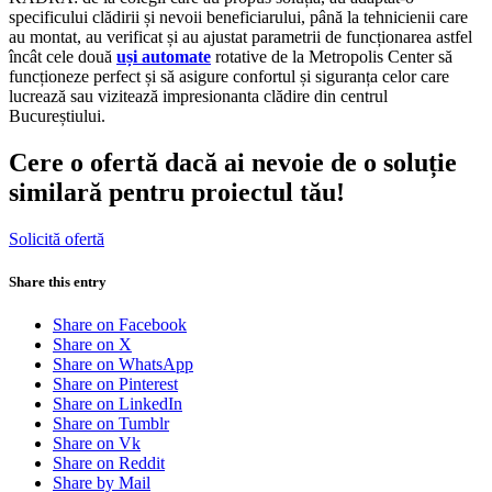
specificului clădirii și nevoii beneficiarului, până la tehnicienii care
au montat, au verificat și au ajustat parametrii de funcționarea astfel
încât cele două
uși automate
rotative de la Metropolis Center să
funcționeze perfect și să asigure confortul și siguranța celor care
lucrează sau vizitează impresionanta clădire din centrul
Bucureștiului.
Cere o ofertă dacă ai nevoie de o soluție
similară pentru proiectul tău!
Solicită ofertă
Share this entry
Share on Facebook
Share on X
Share on WhatsApp
Share on Pinterest
Share on LinkedIn
Share on Tumblr
Share on Vk
Share on Reddit
Share by Mail