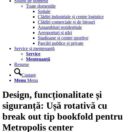
Soluții pe domenii
Toate domeniile
Spitale
Clădiri industriale și centre logistice
Clădiri comerciale și de birouri
Ansambluri rezidențiale
Aeroporturi și gări
Stadioane și centre sportive
Parcări publice și private
Service și mentenanță
Service
Mentenanță
Resurse
Cautare
Menu
Menu
Design, funcționalitate și
siguranță: Ușă rotativă cu
break out tip bookfold pentru
Metropolis center