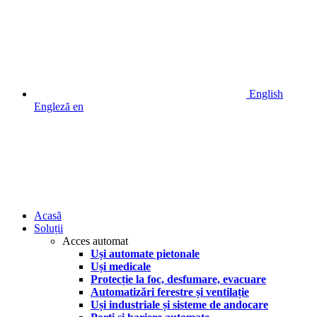
English
Engleză
en
Acasă
Soluții
Acces automat
Uși automate pietonale
Uși medicale
Protecție la foc, desfumare, evacuare
Automatizări ferestre și ventilație
Uși industriale și sisteme de andocare