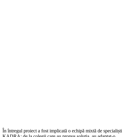
În întregul proiect a fost implicată o echipă mixtă de specialiști
KADRA: de la colegii care au propus soluția, au adaptat-o