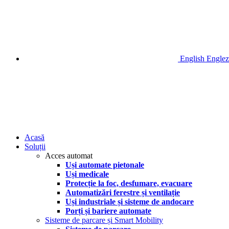
English
Englez
Acasă
Soluții
Acces automat
Uși automate pietonale
Uși medicale
Protecție la foc, desfumare, evacuare
Automatizări ferestre și ventilație
Uși industriale și sisteme de andocare
Porți și bariere automate
Sisteme de parcare și Smart Mobility