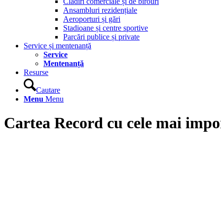
Clădiri comerciale și de birouri
Ansambluri rezidențiale
Aeroporturi și gări
Stadioane și centre sportive
Parcări publice și private
Service și mentenanță
Service
Mentenanță
Resurse
Cautare
Menu
Menu
Cartea Record cu cele mai impo