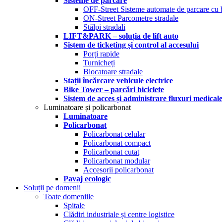
Sisteme de parcare
OFF-Street Sisteme automate de parcare cu 
ON-Street Parcometre stradale
Stâlpi stradali
LIFT&PARK – soluția de lift auto
Sistem de ticketing și control al accesului
Porți rapide
Turnicheți
Blocatoare stradale
Stații încărcare vehicule electrice
Bike Tower – parcări biciclete
Sistem de acces și administrare fluxuri medical
Luminatoare și policarbonat
Luminatoare
Policarbonat
Policarbonat celular
Policarbonat compact
Policarbonat cutat
Policarbonat modular
Accesorii policarbonat
Pavaj ecologic
Soluții pe domenii
Toate domeniile
Spitale
Clădiri industriale și centre logistice