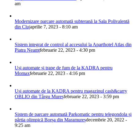
am
Modernizare parcare automată subterană la Sala Polivalentă
din Cluj
aprilie 7, 2023 - 8:10 am
Sistem integrat de control al accesului la Aparthotel Atlas din
Piatra Neamț
februarie 22, 2023 - 4:30 pm
Uși automate și trape de fum de la KADRA pentru
Momax
februarie 22, 2023 - 4:16 pm
Uși automate de la KADRA pentru magazinul cash&carry
OBLIO din Târgu Mureș
februarie 22, 2023 - 3:59 pm
Sistem de parcare automată Parkomatic pentru telegondola și
pârtia olimpică Borșa din Maramureș
decembrie 20, 2022 -
9:25 am