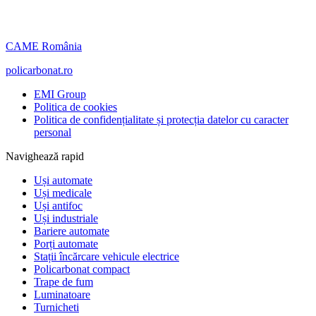
CAME România
policarbonat.ro
EMI Group
Politica de cookies
Politica de confidențialitate și protecția datelor cu caracter
personal
Navighează rapid
Uși automate
Uși medicale
Uși antifoc
Uși industriale
Bariere automate
Porți automate
Stații încărcare vehicule electrice
Policarbonat compact
Trape de fum
Luminatoare
Turnicheti