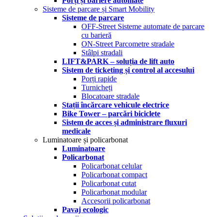
Porți și bariere automate
Sisteme de parcare și Smart Mobility
Sisteme de parcare
OFF-Street Sisteme automate de parcare
cu barieră
ON-Street Parcometre stradale
Stâlpi stradali
LIFT&PARK – soluția de lift auto
Sistem de ticketing și control al accesului
Porți rapide
Turnicheți
Blocatoare stradale
Stații încărcare vehicule electrice
Bike Tower – parcări biciclete
Sistem de acces și administrare fluxuri
medicale
Luminatoare și policarbonat
Luminatoare
Policarbonat
Policarbonat celular
Policarbonat compact
Policarbonat cutat
Policarbonat modular
Accesorii policarbonat
Pavaj ecologic