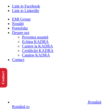
Link to Facebook
Link to LinkedIn
EMI Group
Noutăți
Portofoliu
Despre noi
Povestea noastră
Echipa KADRA
Cariere la KADRA
Certificări KADRA
Catalog KADRA
Contact
Contact
Română
Română
ro