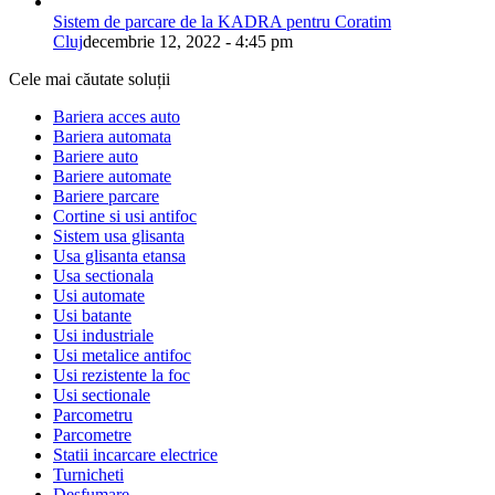
Sistem de parcare de la KADRA pentru Coratim
Cluj
decembrie 12, 2022 - 4:45 pm
Cele mai căutate soluții
Bariera acces auto
Bariera automata
Bariere auto
Bariere automate
Bariere parcare
Cortine si usi antifoc
Sistem usa glisanta
Usa glisanta etansa
Usa sectionala
Usi automate
Usi batante
Usi industriale
Usi metalice antifoc
Usi rezistente la foc
Usi sectionale
Parcometru
Parcometre
Statii incarcare electrice
Turnicheti
Desfumare