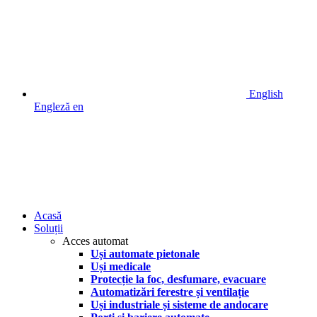
English
Engleză
en
Acasă
Soluții
Acces automat
Uși automate pietonale
Uși medicale
Protecție la foc, desfumare, evacuare
Automatizări ferestre și ventilație
Uși industriale și sisteme de andocare