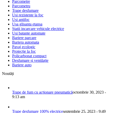
Parcometre
Parcometru
Trape desfumare
Usi rezistente la foc
Usi antifoc
Usa glisanta etansa
Statii incarcare vehicule electrice
Usi batante automate
Bariere parcare
Bariera automata
Pavaj ecologic
Protecție la foc
Policarbonat compact
Desfumare și ventilație
Bariere auto
Noutăți
Trape de fum cu acționare pneumatică
octombrie 30, 2023 -
9:13 am
Trape desfumare 100% electrice
septembrie 25, 2023 - 9:49