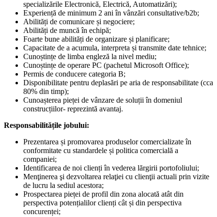
specializările Electronică, Electrică, Automatizări);
Experiență de minimum 2 ani în vânzări consultative/b2b;
Abilități de comunicare și negociere;
Abilități de muncă în echipă;
Foarte bune abilități de organizare și planificare;
Capacitate de a acumula, interpreta și transmite date tehnice;
Cunoștințe de limba engleză la nivel mediu;
Cunoștințe de operare PC (pachetul Microsoft Office);
Permis de conducere categoria B;
Disponibilitate pentru deplasări pe aria de responsabilitate (cca
80% din timp);
Cunoașterea pieței de vânzare de soluții în domeniul
construcțiilor- reprezintă avantaj.
Responsabilitățile jobului:
Prezentarea și promovarea produselor comercializate în
conformitate cu standardele și politica comercială a
companiei;
Identificarea de noi clienți în vederea lărgirii portofoliului;
Menţinerea şi dezvoltarea relaţiei cu clienţii actuali prin vizite
de lucru la sediul acestora;
Prospectarea pieței de profil din zona alocată atât din
perspectiva potențialilor clienți cât și din perspectiva
concurenței;