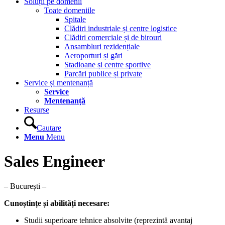
Soluții pe domenii
Toate domeniile
Spitale
Clădiri industriale și centre logistice
Clădiri comerciale și de birouri
Ansambluri rezidențiale
Aeroporturi și gări
Stadioane și centre sportive
Parcări publice și private
Service și mentenanță
Service
Mentenanță
Resurse
Cautare
Menu
Menu
Sales Engineer
– București –
Cunoștințe și abilități necesare:
Studii superioare tehnice absolvite (reprezintă avantaj