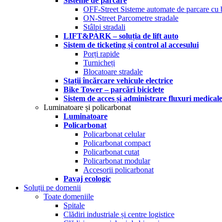
Sisteme de parcare
OFF-Street Sisteme automate de parcare cu 
ON-Street Parcometre stradale
Stâlpi stradali
LIFT&PARK – soluția de lift auto
Sistem de ticketing și control al accesului
Porți rapide
Turnicheți
Blocatoare stradale
Stații încărcare vehicule electrice
Bike Tower – parcări biciclete
Sistem de acces și administrare fluxuri medical
Luminatoare și policarbonat
Luminatoare
Policarbonat
Policarbonat celular
Policarbonat compact
Policarbonat cutat
Policarbonat modular
Accesorii policarbonat
Pavaj ecologic
Soluții pe domenii
Toate domeniile
Spitale
Clădiri industriale și centre logistice