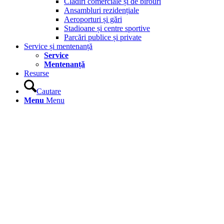
Clădiri comerciale și de birouri
Ansambluri rezidențiale
Aeroporturi și gări
Stadioane și centre sportive
Parcări publice și private
Service și mentenanță
Service
Mentenanță
Resurse
Cautare
Menu
Menu