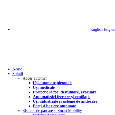
English
Englez
Acasă
Soluții
Acces automat
Uși automate pietonale
Uși medicale
Protecție la foc, desfumare, evacuare
Automatizări ferestre și ventilație
Uși industriale și sisteme de andocare
Porți și bariere automate
Sisteme de parcare și Smart Mobility