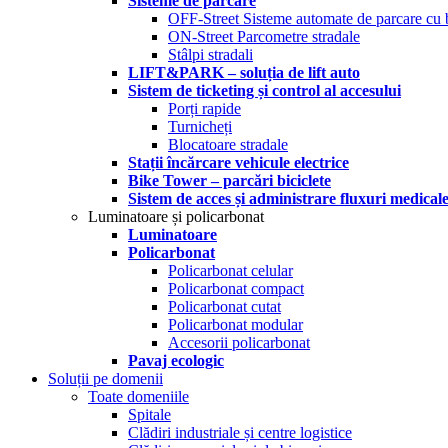
Sisteme de parcare
OFF-Street Sisteme automate de parcare cu 
ON-Street Parcometre stradale
Stâlpi stradali
LIFT&PARK – soluția de lift auto
Sistem de ticketing și control al accesului
Porți rapide
Turnicheți
Blocatoare stradale
Stații încărcare vehicule electrice
Bike Tower – parcări biciclete
Sistem de acces și administrare fluxuri medical
Luminatoare și policarbonat
Luminatoare
Policarbonat
Policarbonat celular
Policarbonat compact
Policarbonat cutat
Policarbonat modular
Accesorii policarbonat
Pavaj ecologic
Soluții pe domenii
Toate domeniile
Spitale
Clădiri industriale și centre logistice