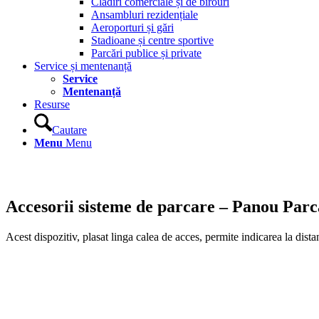
Clădiri comerciale și de birouri
Ansambluri rezidențiale
Aeroporturi și gări
Stadioane și centre sportive
Parcări publice și private
Service și mentenanță
Service
Mentenanță
Resurse
Cautare
Menu
Menu
Accesorii sisteme de parcare – Panou P
Acest dispozitiv, plasat linga calea de acces, permite indicarea la di