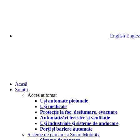
English
Englez
Acasă
Soluții
Acces automat
Uși automate pietonale
Uși medicale
Protecție la foc, desfumare, evacuare
Automatizări ferestre și ventilație
Uși industriale și sisteme de andocare
Porți și bariere automate
Sisteme de parcare și Smart Mobility