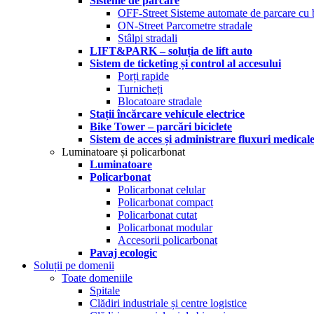
Sisteme de parcare
OFF-Street Sisteme automate de parcare cu 
ON-Street Parcometre stradale
Stâlpi stradali
LIFT&PARK – soluția de lift auto
Sistem de ticketing și control al accesului
Porți rapide
Turnicheți
Blocatoare stradale
Stații încărcare vehicule electrice
Bike Tower – parcări biciclete
Sistem de acces și administrare fluxuri medical
Luminatoare și policarbonat
Luminatoare
Policarbonat
Policarbonat celular
Policarbonat compact
Policarbonat cutat
Policarbonat modular
Accesorii policarbonat
Pavaj ecologic
Soluții pe domenii
Toate domeniile
Spitale
Clădiri industriale și centre logistice