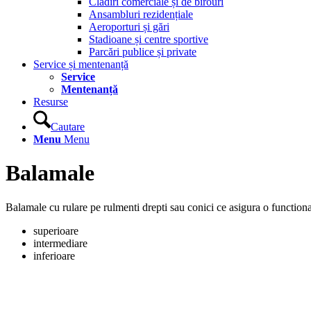
Clădiri comerciale și de birouri
Ansambluri rezidențiale
Aeroporturi și gări
Stadioane și centre sportive
Parcări publice și private
Service și mentenanță
Service
Mentenanță
Resurse
Cautare
Menu
Menu
Balamale
Balamale cu rulare pe rulmenti drepti sau conici ce asigura o functiona
superioare
intermediare
inferioare