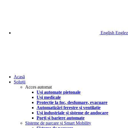
English
Englez
Acasă
Soluții
Acces automat
Uși automate pietonale
Uși medicale
Protecție la foc, desfumare, evacuare
Automatizări ferestre și ventilație
Uși industriale și sisteme de andocare
Porți și bariere automate
Sisteme de parcare și Smart Mobility