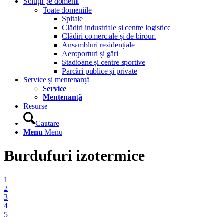
Soluții pe domenii
Toate domeniile
Spitale
Clădiri industriale și centre logistice
Clădiri comerciale și de birouri
Ansambluri rezidențiale
Aeroporturi și gări
Stadioane și centre sportive
Parcări publice și private
Service și mentenanță
Service
Mentenanță
Resurse
Cautare
Menu
Menu
Burdufuri izotermice
1
2
3
4
5