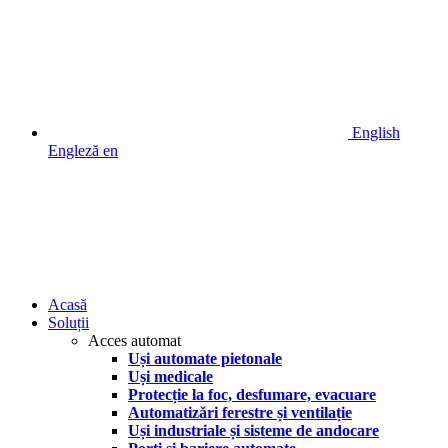
English
Engleză
en
Acasă
Soluții
Acces automat
Uși automate pietonale
Uși medicale
Protecție la foc, desfumare, evacuare
Automatizări ferestre și ventilație
Uși industriale și sisteme de andocare