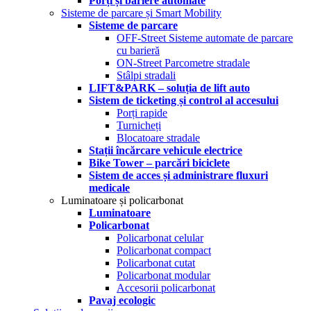
Porți și bariere automate
Sisteme de parcare și Smart Mobility
Sisteme de parcare
OFF-Street Sisteme automate de parcare
cu barieră
ON-Street Parcometre stradale
Stâlpi stradali
LIFT&PARK – soluția de lift auto
Sistem de ticketing și control al accesului
Porți rapide
Turnicheți
Blocatoare stradale
Stații încărcare vehicule electrice
Bike Tower – parcări biciclete
Sistem de acces și administrare fluxuri
medicale
Luminatoare și policarbonat
Luminatoare
Policarbonat
Policarbonat celular
Policarbonat compact
Policarbonat cutat
Policarbonat modular
Accesorii policarbonat
Pavaj ecologic