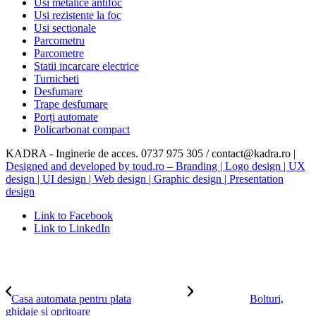
Usi metalice antifoc
Usi rezistente la foc
Usi sectionale
Parcometru
Parcometre
Statii incarcare electrice
Turnicheti
Desfumare
Trape desfumare
Porți automate
Policarbonat compact
KADRA - Inginerie de acces. 0737 975 305 / contact@kadra.ro |
Designed and developed by toud.ro – Branding | Logo design | UX
design | UI design | Web design | Graphic design | Presentation
design
Link to Facebook
Link to LinkedIn
Casa automata pentru plata
Bolturi,
ghidaje si opritoare