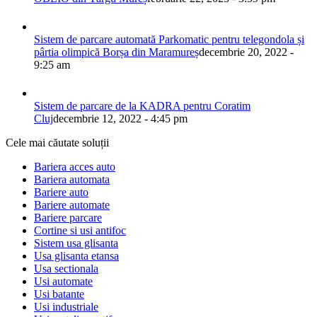
Sistem de parcare automată Parkomatic pentru telegondola și
pârtia olimpică Borșa din Maramureș
decembrie 20, 2022 -
9:25 am
Sistem de parcare de la KADRA pentru Coratim
Cluj
decembrie 12, 2022 - 4:45 pm
Cele mai căutate soluții
Bariera acces auto
Bariera automata
Bariere auto
Bariere automate
Bariere parcare
Cortine si usi antifoc
Sistem usa glisanta
Usa glisanta etansa
Usa sectionala
Usi automate
Usi batante
Usi industriale