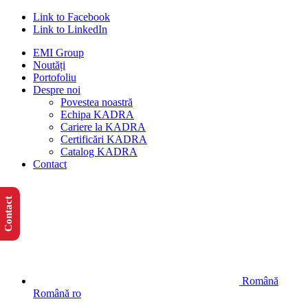
Link to Facebook
Link to LinkedIn
EMI Group
Noutăți
Portofoliu
Despre noi
Povestea noastră
Echipa KADRA
Cariere la KADRA
Certificări KADRA
Catalog KADRA
Contact
Contact
Română
Română
ro