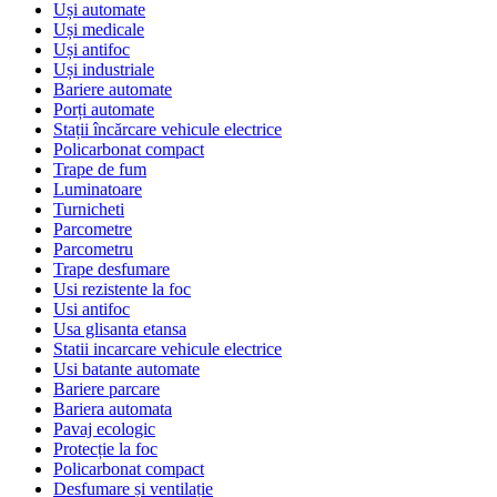
Uși automate
Uși medicale
Uși antifoc
Uși industriale
Bariere automate
Porți automate
Stații încărcare vehicule electrice
Policarbonat compact
Trape de fum
Luminatoare
Turnicheti
Parcometre
Parcometru
Trape desfumare
Usi rezistente la foc
Usi antifoc
Usa glisanta etansa
Statii incarcare vehicule electrice
Usi batante automate
Bariere parcare
Bariera automata
Pavaj ecologic
Protecție la foc
Policarbonat compact
Desfumare și ventilație