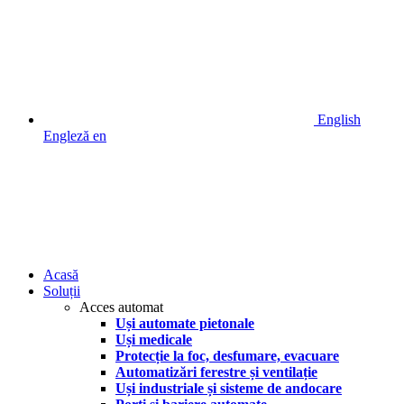
English
Engleză
en
Acasă
Soluții
Acces automat
Uși automate pietonale
Uși medicale
Protecție la foc, desfumare, evacuare
Automatizări ferestre și ventilație
Uși industriale și sisteme de andocare