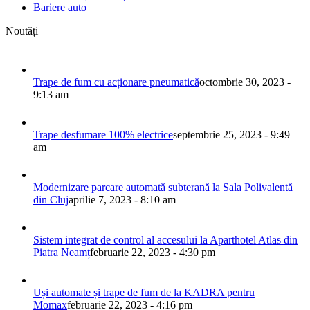
Bariere auto
Noutăți
Trape de fum cu acționare pneumatică
octombrie 30, 2023 -
9:13 am
Trape desfumare 100% electrice
septembrie 25, 2023 - 9:49
am
Modernizare parcare automată subterană la Sala Polivalentă
din Cluj
aprilie 7, 2023 - 8:10 am
Sistem integrat de control al accesului la Aparthotel Atlas din
Piatra Neamț
februarie 22, 2023 - 4:30 pm
Uși automate și trape de fum de la KADRA pentru
Momax
februarie 22, 2023 - 4:16 pm