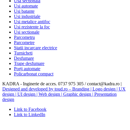
Usa sectionala
Usi automate
Usi batante
Usi industriale
Usi metalice antifoc
Usi rezistente la foc
Usi sectionale
Parcometru
Parcometre
Statii incarcare electrice
Turnicheti
Desfumare
Trape desfumare
Porți automate
Policarbonat compact
KADRA - Inginerie de acces. 0737 975 305 / contact@kadra.ro |
Designed and developed by toud.ro – Branding | Logo design | UX
design | UI design | Web design | Graphic design | Presentation
design
Link to Facebook
Link to LinkedIn