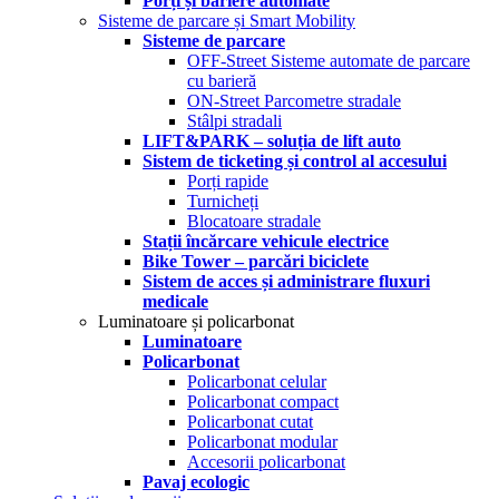
Porți și bariere automate
Sisteme de parcare și Smart Mobility
Sisteme de parcare
OFF-Street Sisteme automate de parcare
cu barieră
ON-Street Parcometre stradale
Stâlpi stradali
LIFT&PARK – soluția de lift auto
Sistem de ticketing și control al accesului
Porți rapide
Turnicheți
Blocatoare stradale
Stații încărcare vehicule electrice
Bike Tower – parcări biciclete
Sistem de acces și administrare fluxuri
medicale
Luminatoare și policarbonat
Luminatoare
Policarbonat
Policarbonat celular
Policarbonat compact
Policarbonat cutat
Policarbonat modular
Accesorii policarbonat
Pavaj ecologic