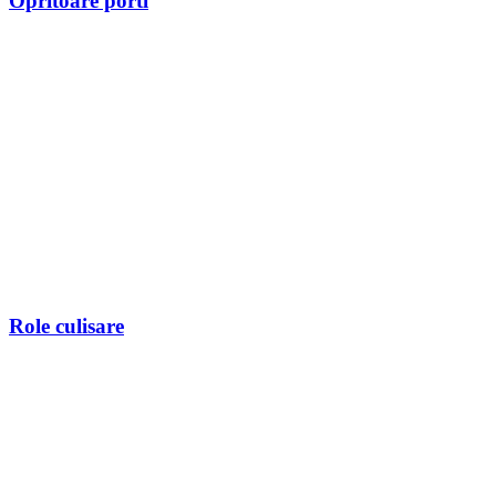
Opritoare porti
Role culisare