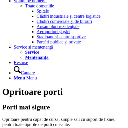
Soluții pe domenii
Toate domeniile
Spitale
Clădiri industriale și centre logistice
Clădiri comerciale și de birouri
Ansambluri rezidențiale
Aeroporturi și gări
Stadioane și centre sportive
Parcări publice și private
Service și mentenanță
Service
Mentenanță
Resurse
Cautare
Menu
Menu
Opritoare porti
Porti mai sigure
Opritoare pentru capat de cursa, simple sau cu suport de fixare,
pentru toate tipurile de porti culisante.