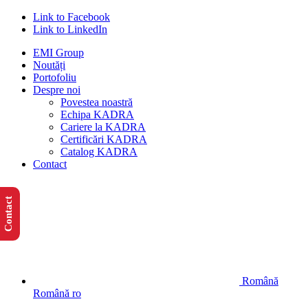
Link to Facebook
Link to LinkedIn
EMI Group
Noutăți
Portofoliu
Despre noi
Povestea noastră
Echipa KADRA
Cariere la KADRA
Certificări KADRA
Catalog KADRA
Contact
Contact
Română
Română
ro