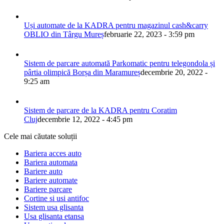
Uși automate de la KADRA pentru magazinul cash&carry
OBLIO din Târgu Mureș
februarie 22, 2023 - 3:59 pm
Sistem de parcare automată Parkomatic pentru telegondola și
pârtia olimpică Borșa din Maramureș
decembrie 20, 2022 -
9:25 am
Sistem de parcare de la KADRA pentru Coratim
Cluj
decembrie 12, 2022 - 4:45 pm
Cele mai căutate soluții
Bariera acces auto
Bariera automata
Bariere auto
Bariere automate
Bariere parcare
Cortine si usi antifoc
Sistem usa glisanta
Usa glisanta etansa