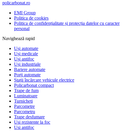
policarbonat.ro
EMI Group
Politica de cookies
Politica de confidențialitate și protecția datelor cu caracter
personal
Navighează rapid
Uși automate
Uși medicale
Uși antifoc
Uși industriale
Bariere automate
Porți automate
Stații încărcare vehicule electrice
Policarbonat compact
Trape de fum
Luminatoare
Turnicheti
Parcometre
Parcometru
Trape desfumare
Usi rezistente la foc
Usi antifoc