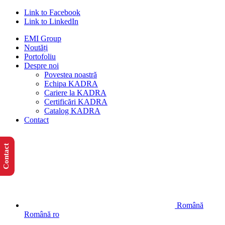
Link to Facebook
Link to LinkedIn
EMI Group
Noutăți
Portofoliu
Despre noi
Povestea noastră
Echipa KADRA
Cariere la KADRA
Certificări KADRA
Catalog KADRA
Contact
Contact
Română
Română
ro