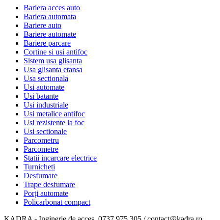
Bariera acces auto
Bariera automata
Bariere auto
Bariere automate
Bariere parcare
Cortine si usi antifoc
Sistem usa glisanta
Usa glisanta etansa
Usa sectionala
Usi automate
Usi batante
Usi industriale
Usi metalice antifoc
Usi rezistente la foc
Usi sectionale
Parcometru
Parcometre
Statii incarcare electrice
Turnicheti
Desfumare
Trape desfumare
Porți automate
Policarbonat compact
KADRA - Inginerie de acces. 0737 975 305 / contact@kadra.ro |