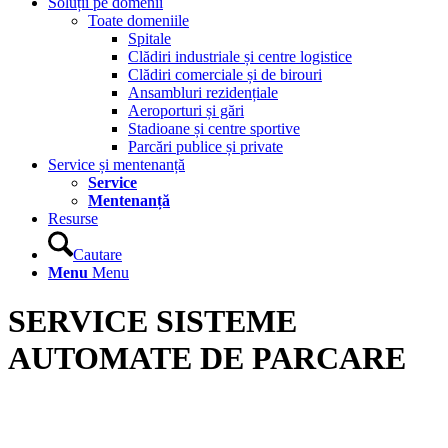
Soluții pe domenii
Toate domeniile
Spitale
Clădiri industriale și centre logistice
Clădiri comerciale și de birouri
Ansambluri rezidențiale
Aeroporturi și gări
Stadioane și centre sportive
Parcări publice și private
Service și mentenanță
Service
Mentenanță
Resurse
Cautare
Menu
Menu
SERVICE SISTEME
AUTOMATE DE PARCARE
Parcările automate sunt surse importante de venit pentru cei care le
dețin, orice întrerupere în fluxurile obișnuite de funcționare
înseamnă pierderi la buget și clienți nemulțumiți.