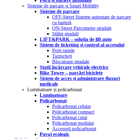
Porți și bariere automate
Sisteme de parcare și Smart Mobility
Sisteme de parcare
OFF-Street Sisteme automate de parcare
cu barieră
ON-Street Parcometre stradale
Stâlpi stradali
LIFT&PARK – soluția de lift auto
Sistem de ticketing și control al accesului
Porți rapide
Turnicheți
Blocatoare stradale
Stații încărcare vehicule electrice
Bike Tower – parcări biciclete
Sistem de acces și administrare fluxuri
medicale
Luminatoare și policarbonat
Luminatoare
Policarbonat
Policarbonat celular
Policarbonat compact
Policarbonat cutat
Policarbonat modular
Accesorii policarbonat
Pavaj ecologic