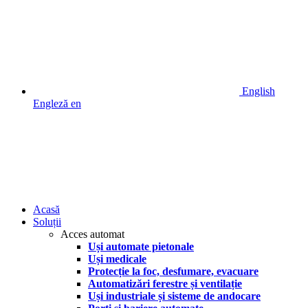
English
Engleză
en
Acasă
Soluții
Acces automat
Uși automate pietonale
Uși medicale
Protecție la foc, desfumare, evacuare
Automatizări ferestre și ventilație
Uși industriale și sisteme de andocare