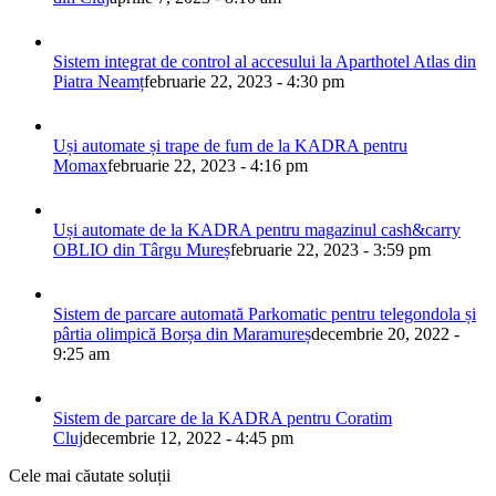
Sistem integrat de control al accesului la Aparthotel Atlas din
Piatra Neamț
februarie 22, 2023 - 4:30 pm
Uși automate și trape de fum de la KADRA pentru
Momax
februarie 22, 2023 - 4:16 pm
Uși automate de la KADRA pentru magazinul cash&carry
OBLIO din Târgu Mureș
februarie 22, 2023 - 3:59 pm
Sistem de parcare automată Parkomatic pentru telegondola și
pârtia olimpică Borșa din Maramureș
decembrie 20, 2022 -
9:25 am
Sistem de parcare de la KADRA pentru Coratim
Cluj
decembrie 12, 2022 - 4:45 pm
Cele mai căutate soluții