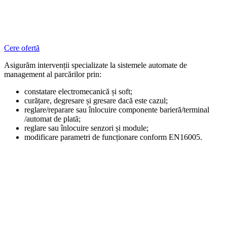
Ai nevoie de service
pentru un sistem
de management automat al parcării?
Cere ofertă
Asigurăm intervenții specializate la sistemele automate de
management al parcărilor prin:
constatare electromecanică și soft;
curățare, degresare și gresare dacă este cazul;
reglare/reparare sau înlocuire componente barieră/terminal
/automat de plată;
reglare sau înlocuire senzori și module;
modificare parametri de funcționare conform EN16005.