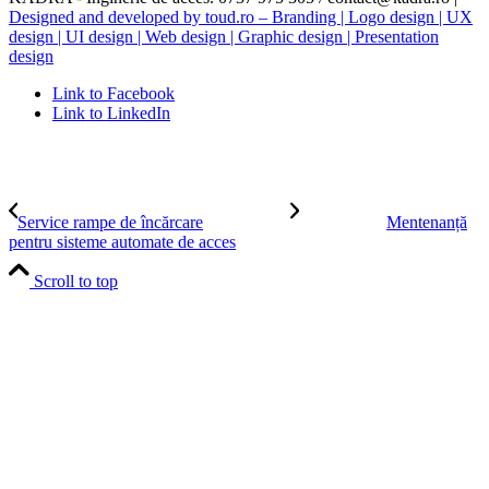
Designed and developed by toud.ro – Branding | Logo design | UX
design | UI design | Web design | Graphic design | Presentation
design
Link to Facebook
Link to LinkedIn
Service rampe de încărcare
Mentenanță
pentru sisteme automate de acces
Scroll to top