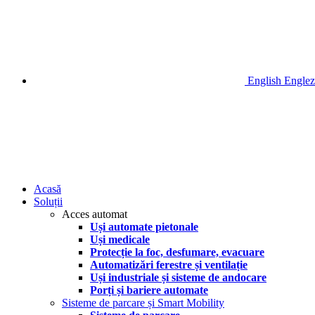
English
Englez
Acasă
Soluții
Acces automat
Uși automate pietonale
Uși medicale
Protecție la foc, desfumare, evacuare
Automatizări ferestre și ventilație
Uși industriale și sisteme de andocare
Porți și bariere automate
Sisteme de parcare și Smart Mobility