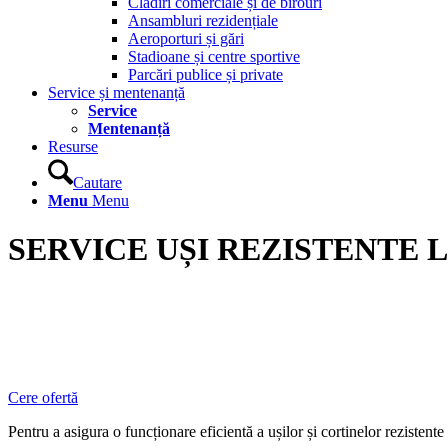
Clădiri comerciale și de birouri
Ansambluri rezidențiale
Aeroporturi și gări
Stadioane și centre sportive
Parcări publice și private
Service și mentenanță
Service
Mentenanță
Resurse
Cautare
Menu
Menu
SERVICE UȘI REZISTENTE 
Menținerea sistemului de protecție la foc în condiții bune de funcționare 
Cere ofertă
Pentru a asigura o funcționare eficientă a ușilor și cortinelor rezistent