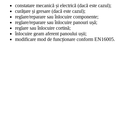
constatare mecanică și electrică (dacă este cazul);
curățare și gresare (dacă este cazul);
reglare/reparare sau înlocuire componente;
reglare/reparare sau înlocuire panouri ușă;
reglare sau înlocuire cortină;
înlocuire geam aferent panoului ușii;
modificare mod de funcționare conform EN16005.