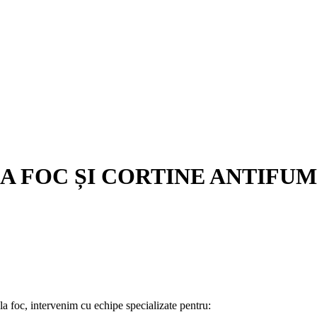
LA FOC ȘI CORTINE ANTIFUM
este esențială pentru siguranța clădirilor și a celor care desfășoară activ
Ai nevoie de service
pentru
sisteme de protecție la foc?
e la foc, intervenim cu echipe specializate pentru: