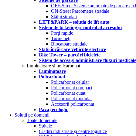
Sisteme de parcare
OFF-Street Sisteme automate de parcare cu 
ON-Street Parcometre stradale
Stâlpi stradali
LIFT&PARK – soluția de lift auto
Sistem de ticketing și control al accesului
Porți rapide
Turnicheți
Blocatoare stradale
Stații încărcare vehicule electrice
Bike Tower – parcări biciclete
Sistem de acces și administrare fluxuri medical
Luminatoare și policarbonat
Luminatoare
Policarbonat
Policarbonat celular
Policarbonat compact
Policarbonat cutat
Policarbonat modular
Accesorii policarbonat
Pavaj ecologic
Soluții pe domenii
Toate domeniile
Spitale
Clădiri industriale și centre logistice