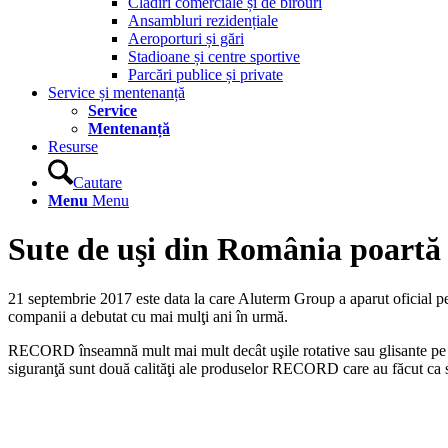
Clădiri comerciale și de birouri
Ansambluri rezidențiale
Aeroporturi și gări
Stadioane și centre sportive
Parcări publice și private
Service și mentenanță
Service
Mentenanță
Resurse
Cautare
Menu
Menu
Sute de uşi din România poar
21 septembrie 2017 este data la care Aluterm Group a aparut oficial p
companii a debutat cu mai mulţi ani în urmă.
RECORD înseamnă mult mai mult decât uşile rotative sau glisante pe car
siguranţă sunt două calităţi ale produselor RECORD care au făcut ca sis