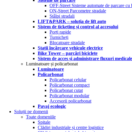
Sisteme de parcare
OFF-Street Sisteme automate de parcare cu 
ON-Street Parcometre stradale
Stâlpi stradali
LIFT&PARK – soluția de lift auto
Sistem de ticketing și control al accesului
Porți rapide
Turnicheți
Blocatoare stradale
Stații încărcare vehicule electrice
Bike Tower – parcări biciclete
Sistem de acces și administrare fluxuri medical
Luminatoare și policarbonat
Luminatoare
Policarbonat
Policarbonat celular
Policarbonat compact
Policarbonat cutat
Policarbonat modular
Accesorii policarbonat
Pavaj ecologic
Soluții pe domenii
Toate domeniile
Spitale
Clădiri industriale și centre logistice