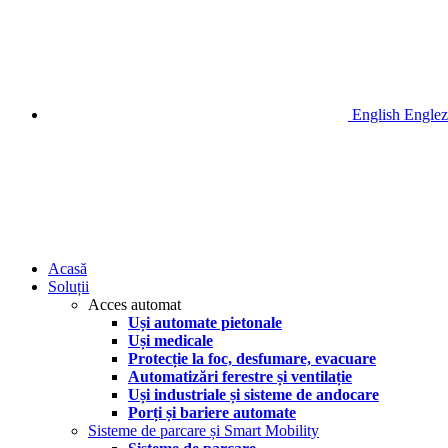
English
Englez
Acasă
Soluții
Acces automat
Uși automate pietonale
Uși medicale
Protecție la foc, desfumare, evacuare
Automatizări ferestre și ventilație
Uși industriale și sisteme de andocare
Porți și bariere automate
Sisteme de parcare și Smart Mobility