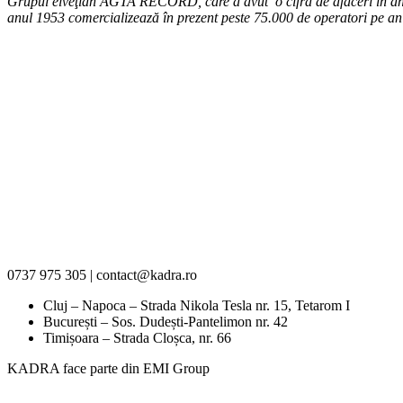
Grupul elveţian AGTA RECORD, care a avut o cifră de afaceri în anul 
anul 1953 comercializează în prezent peste 75.000 de operatori pe an 
0737 975 305 | contact@kadra.ro
Cluj – Napoca – Strada Nikola Tesla nr. 15, Tetarom I
București – Sos. Dudești-Pantelimon nr. 42
Timișoara – Strada Cloșca, nr. 66
KADRA face parte din EMI Group