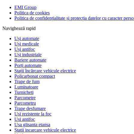
EMI Group
Politica de cookies
Politica de confidențialitate și protecția datelor cu caracter pers
Navighează rapid
Uși automate
Uși medicale
Uși antifoc
Uși industriale
Bariere automate
Porți automate
Stații încărcare vehicule electrice
Policarbonat compact
Trape de fum
Luminatoare
Turnicheti
Parcometre
Parcometru
Trape desfumare
Usi rezistente la foc
Usi antifoc
Usa glisanta etansa
Statii incarcare vehicule electrice