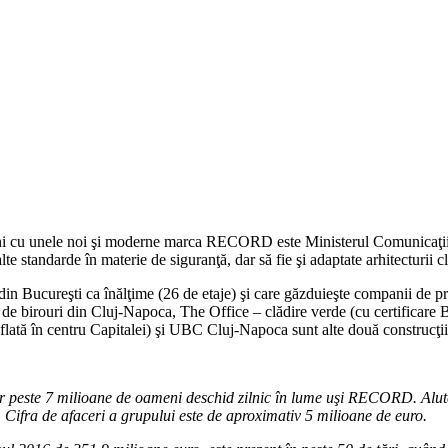
vechi cu unele noi şi moderne marca RECORD este Ministerul Comunicaţiilo
te standarde în materie de siguranţă, dar să fie şi adaptate arhitecturii cl
 din Bucureşti ca înălţime (26 de etaje) şi care găzduieşte companii d
e de birouri din Cluj-Napoca, The Office – clădire verde (cu certificar
aflată în centru Capitalei) şi UBC Cluj-Napoca sunt alte două construc
r peste 7 milioane de oameni deschid zilnic în lume uşi RECORD. Aluter
 Cifra de afaceri a grupului este de aproximativ 5 milioane de euro.