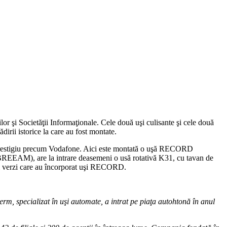
r şi Societăţii Informaţionale. Cele două uşi culisante şi cele două
ădirii istorice la care au fost montate.
e prestigiu precum Vodafone. Aici este montată o uşă RECORD
e BREEAM), are la intrare deasemeni o usă rotativă K31, cu tavan de
ţii verzi care au încorporat uşi RECORD.
m, specializat în uşi automate, a intrat pe piaţa autohtonă în anul