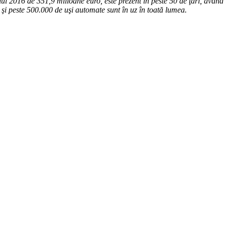
2016 de 351,9 milioane euro, este prezent în peste 50 de ţări, având 4
şi peste 500.000 de uşi automate sunt în uz în toată lumea.