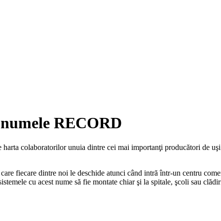
tă numele RECORD
e harta colaboratorilor unuia dintre cei mai importanţi producători de 
e fiecare dintre noi le deschide atunci când intră într-un centru comerc
temele cu acest nume să fie montate chiar şi la spitale, şcoli sau clădi