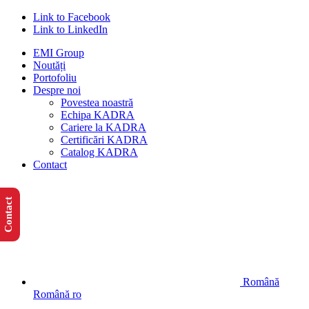
Link to Facebook
Link to LinkedIn
EMI Group
Noutăți
Portofoliu
Despre noi
Povestea noastră
Echipa KADRA
Cariere la KADRA
Certificări KADRA
Catalog KADRA
Contact
Contact
Română
Română
ro