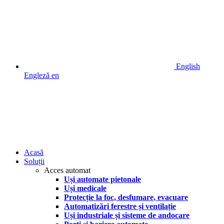
English
Engleză
en
Acasă
Soluții
Acces automat
Uși automate pietonale
Uși medicale
Protecție la foc, desfumare, evacuare
Automatizări ferestre și ventilație
Uși industriale și sisteme de andocare