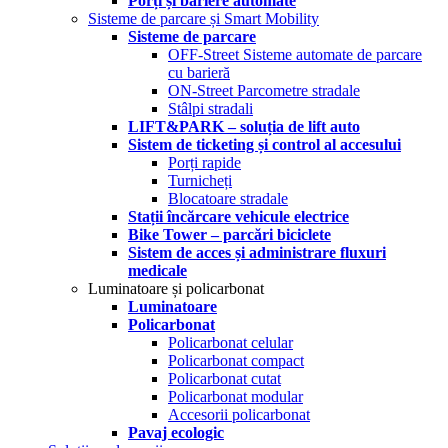
Porți și bariere automate
Sisteme de parcare și Smart Mobility
Sisteme de parcare
OFF-Street Sisteme automate de parcare
cu barieră
ON-Street Parcometre stradale
Stâlpi stradali
LIFT&PARK – soluția de lift auto
Sistem de ticketing și control al accesului
Porți rapide
Turnicheți
Blocatoare stradale
Stații încărcare vehicule electrice
Bike Tower – parcări biciclete
Sistem de acces și administrare fluxuri
medicale
Luminatoare și policarbonat
Luminatoare
Policarbonat
Policarbonat celular
Policarbonat compact
Policarbonat cutat
Policarbonat modular
Accesorii policarbonat
Pavaj ecologic