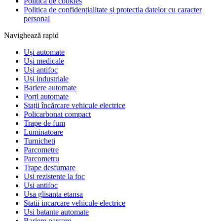
Politica de cookies
Politica de confidențialitate și protecția datelor cu caracter
personal
Navighează rapid
Uși automate
Uși medicale
Uși antifoc
Uși industriale
Bariere automate
Porți automate
Stații încărcare vehicule electrice
Policarbonat compact
Trape de fum
Luminatoare
Turnicheti
Parcometre
Parcometru
Trape desfumare
Usi rezistente la foc
Usi antifoc
Usa glisanta etansa
Statii incarcare vehicule electrice
Usi batante automate
Bariere parcare