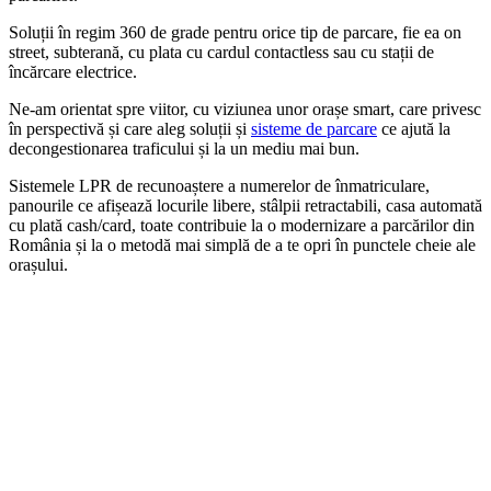
Soluții în regim 360 de grade pentru orice tip de parcare, fie ea on
street, subterană, cu plata cu cardul contactless sau cu stații de
încărcare electrice.
Ne-am orientat spre viitor, cu viziunea unor orașe smart, care privesc
în perspectivă și care aleg soluții și
sisteme de parcare
ce ajută la
decongestionarea traficului și la un mediu mai bun.
Sistemele LPR de recunoaștere a numerelor de înmatriculare,
panourile ce afișează locurile libere, stâlpii retractabili, casa automată
cu plată cash/card, toate contribuie la o modernizare a parcărilor din
România și la o metodă mai simplă de a te opri în punctele cheie ale
orașului.