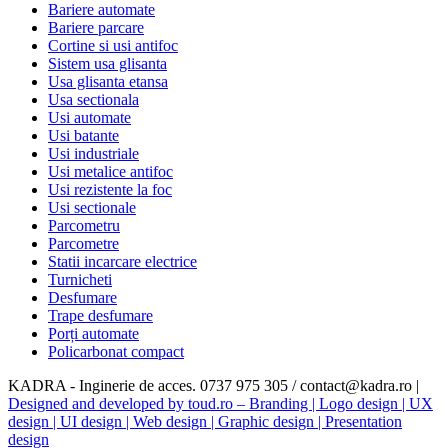
Bariere automate
Bariere parcare
Cortine si usi antifoc
Sistem usa glisanta
Usa glisanta etansa
Usa sectionala
Usi automate
Usi batante
Usi industriale
Usi metalice antifoc
Usi rezistente la foc
Usi sectionale
Parcometru
Parcometre
Statii incarcare electrice
Turnicheti
Desfumare
Trape desfumare
Porți automate
Policarbonat compact
KADRA - Inginerie de acces. 0737 975 305 / contact@kadra.ro |
Designed and developed by toud.ro – Branding | Logo design | UX
design | UI design | Web design | Graphic design | Presentation
design