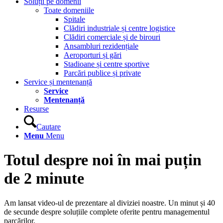
Soluții pe domenii
Toate domeniile
Spitale
Clădiri industriale și centre logistice
Clădiri comerciale și de birouri
Ansambluri rezidențiale
Aeroporturi și gări
Stadioane și centre sportive
Parcări publice și private
Service și mentenanță
Service
Mentenanță
Resurse
Cautare
Menu
Menu
Totul despre noi în mai puțin
de 2 minute
Am lansat video-ul de prezentare al diviziei noastre. Un minut și 40
de secunde despre soluțiile complete oferite pentru managementul
parcărilor.