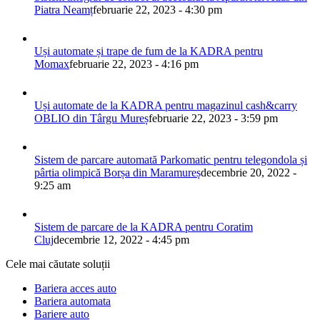
Piatra Neamț
februarie 22, 2023 - 4:30 pm
Uși automate și trape de fum de la KADRA pentru
Momax
februarie 22, 2023 - 4:16 pm
Uși automate de la KADRA pentru magazinul cash&carry
OBLIO din Târgu Mureș
februarie 22, 2023 - 3:59 pm
Sistem de parcare automată Parkomatic pentru telegondola și
pârtia olimpică Borșa din Maramureș
decembrie 20, 2022 -
9:25 am
Sistem de parcare de la KADRA pentru Coratim
Cluj
decembrie 12, 2022 - 4:45 pm
Cele mai căutate soluții
Bariera acces auto
Bariera automata
Bariere auto