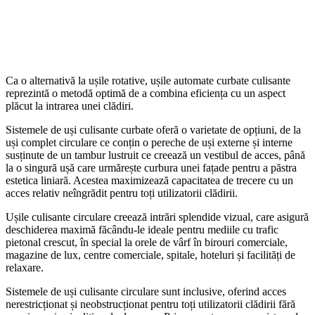
Ca o alternativă la ușile rotative, ușile automate curbate culisante
reprezintă o metodă optimă de a combina eficiența cu un aspect
plăcut la intrarea unei clădiri.
Sistemele de uși culisante curbate oferă o varietate de opțiuni, de la
uși complet circulare ce conțin o pereche de uși externe și interne
susținute de un tambur lustruit ce creează un vestibul de acces, până
la o singură ușă care urmărește curbura unei fațade pentru a păstra
estetica liniară. Acestea maximizează capacitatea de trecere cu un
acces relativ neîngrădit pentru toți utilizatorii clădirii.
Ușile culisante circulare creează intrări splendide vizual, care asigură
deschiderea maximă făcându-le ideale pentru mediile cu trafic
pietonal crescut, în special la orele de vârf în birouri comerciale,
magazine de lux, centre comerciale, spitale, hoteluri și facilități de
relaxare.
Sistemele de uși culisante circulare sunt inclusive, oferind acces
nerestricționat și neobstrucționat pentru toți utilizatorii clădirii fără