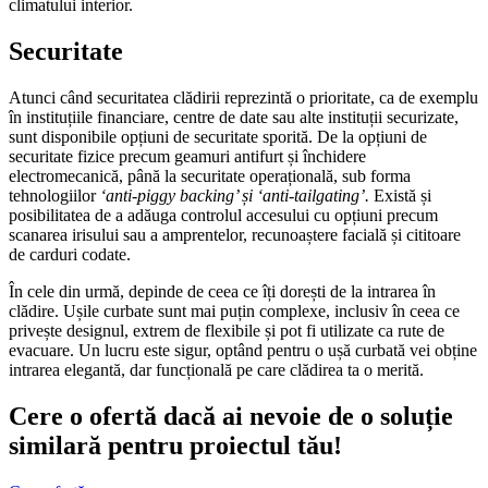
climatului interior.
Securitate
Atunci când securitatea clădirii reprezintă o prioritate, ca de exemplu
în instituțiile financiare, centre de date sau alte instituții securizate,
sunt disponibile opțiuni de securitate sporită. De la opțiuni de
securitate fizice precum geamuri antifurt și închidere
electromecanică, până la securitate operațională, sub forma
tehnologiilor
‘anti-piggy backing’ și ‘anti-tailgating’.
Există și
posibilitatea de a adăuga controlul accesului cu opțiuni precum
scanarea irisului sau a amprentelor, recunoaștere facială și cititoare
de carduri codate.
În cele din urmă, depinde de ceea ce îți dorești de la intrarea în
clădire. Ușile curbate sunt mai puțin complexe, inclusiv în ceea ce
privește designul, extrem de flexibile și pot fi utilizate ca rute de
evacuare. Un lucru este sigur, optând pentru o ușă curbată vei obține
intrarea elegantă, dar funcțională pe care clădirea ta o merită.
Cere o ofertă dacă ai nevoie de o soluție
similară pentru proiectul tău!