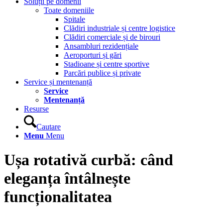
Soluții pe domenii
Toate domeniile
Spitale
Clădiri industriale și centre logistice
Clădiri comerciale și de birouri
Ansambluri rezidențiale
Aeroporturi și gări
Stadioane și centre sportive
Parcări publice și private
Service și mentenanță
Service
Mentenanță
Resurse
Cautare
Menu
Menu
Ușa rotativă curbă: când
eleganța întâlnește
funcționalitatea