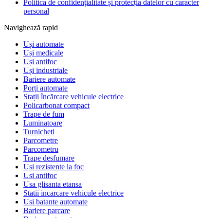
Politica de confidențialitate și protecția datelor cu caracter
personal
Navighează rapid
Uși automate
Uși medicale
Uși antifoc
Uși industriale
Bariere automate
Porți automate
Stații încărcare vehicule electrice
Policarbonat compact
Trape de fum
Luminatoare
Turnicheti
Parcometre
Parcometru
Trape desfumare
Usi rezistente la foc
Usi antifoc
Usa glisanta etansa
Statii incarcare vehicule electrice
Usi batante automate
Bariere parcare