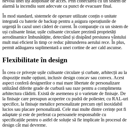
nevoia unei uși adiționale de acces. Prin conectarea cu un sistem de
alarmă la incendiu sunt adecvate ca punct de evacuare final.
În mod standard, sistemele de operare utilizate conțin o unitate
integrată cu baterie de backup pentru a asigura operațiunile de
urgență în cazul unei căderi de curent. În comparație cu un sistem de
uși culisante liniar, ușile culisante circulare prezintă proprietăți
aerodinamice îmbunătățite, detectând și disipând presiunea vântului
mult mai eficient în timp ce reduc pătrunderea aerului rece. În plus,
permit adăugarea suplimentară a unei cortine de aer cald ascunse.
Flexibilitate în design
În ceea ce privește ușile culisante circulare și curbate, arhitecții au la
dispoziție multe opțiuni, inclusiv design concav sau convex. Acest
aspect conferă designerilor o mai mare libertate de personalizare
utilizând diferite grade de curbură sau raze pentru a complimenta
arhitectura clădirii. Există de asemenea și o varietate de finisaje. De
la finisaje care presupun acoperire cu pudră de poliester, cu RAL-uri
specifice, la finisaje metalice personalizate precum oțel inoxidabil
lucios sau placare personalizată. Cele mai multe dintre cerințe pot fi
adaptate și este de preferat ca persoanele responsabile cu
specificațiile pentru o astfel de soluție să fie implicate în procesul de
design cât mai devreme.