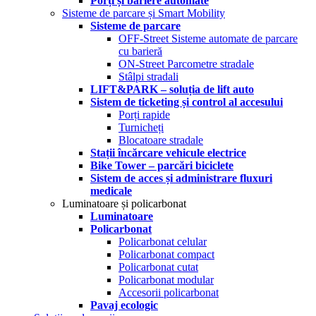
Porți și bariere automate
Sisteme de parcare și Smart Mobility
Sisteme de parcare
OFF-Street Sisteme automate de parcare
cu barieră
ON-Street Parcometre stradale
Stâlpi stradali
LIFT&PARK – soluția de lift auto
Sistem de ticketing și control al accesului
Porți rapide
Turnicheți
Blocatoare stradale
Stații încărcare vehicule electrice
Bike Tower – parcări biciclete
Sistem de acces și administrare fluxuri
medicale
Luminatoare și policarbonat
Luminatoare
Policarbonat
Policarbonat celular
Policarbonat compact
Policarbonat cutat
Policarbonat modular
Accesorii policarbonat
Pavaj ecologic