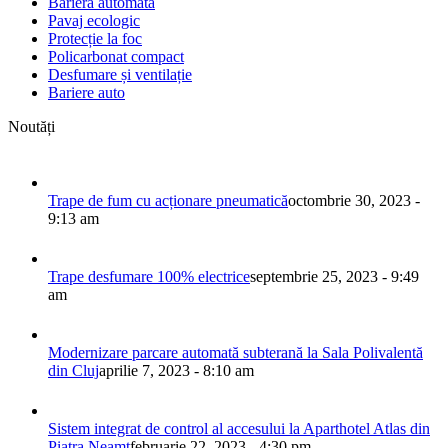
Bariera automata
Pavaj ecologic
Protecție la foc
Policarbonat compact
Desfumare și ventilație
Bariere auto
Noutăți
Trape de fum cu acționare pneumatică
octombrie 30, 2023 -
9:13 am
Trape desfumare 100% electrice
septembrie 25, 2023 - 9:49
am
Modernizare parcare automată subterană la Sala Polivalentă
din Cluj
aprilie 7, 2023 - 8:10 am
Sistem integrat de control al accesului la Aparthotel Atlas din
Piatra Neamț
februarie 22, 2023 - 4:30 pm