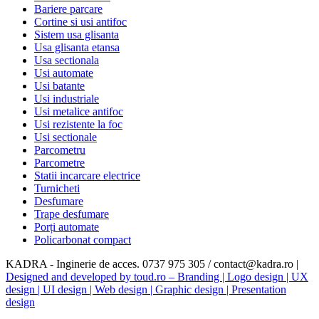
Bariere parcare
Cortine si usi antifoc
Sistem usa glisanta
Usa glisanta etansa
Usa sectionala
Usi automate
Usi batante
Usi industriale
Usi metalice antifoc
Usi rezistente la foc
Usi sectionale
Parcometru
Parcometre
Statii incarcare electrice
Turnicheti
Desfumare
Trape desfumare
Porți automate
Policarbonat compact
KADRA - Inginerie de acces. 0737 975 305 / contact@kadra.ro |
Designed and developed by toud.ro – Branding | Logo design | UX
design | UI design | Web design | Graphic design | Presentation
design