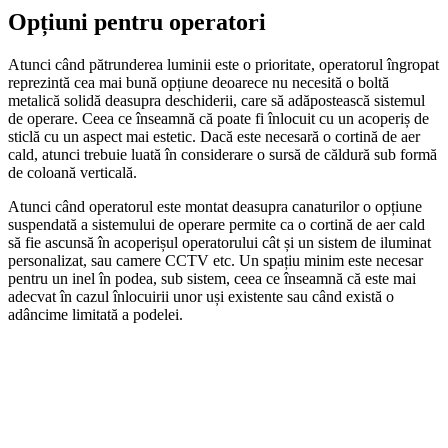
Opțiuni pentru operatori
Atunci când pătrunderea luminii este o prioritate, operatorul îngropat
reprezintă cea mai bună opțiune deoarece nu necesită o boltă
metalică solidă deasupra deschiderii, care să adăpostească sistemul
de operare. Ceea ce înseamnă că poate fi înlocuit cu un acoperiș de
sticlă cu un aspect mai estetic. Dacă este necesară o cortină de aer
cald, atunci trebuie luată în considerare o sursă de căldură sub formă
de coloană verticală.
Atunci când operatorul
este montat deasupra canaturilor o opțiune
suspendată a sistemului de operare permite ca o cortină de aer cald
să fie ascunsă în acoperișul operatorului cât și un sistem de iluminat
personalizat, sau camere CCTV etc. Un spațiu minim este necesar
pentru un inel în podea, sub sistem, ceea ce înseamnă că este mai
adecvat în cazul înlocuirii unor uși existente sau când există o
adâncime limitată a podelei.