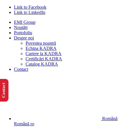
Link to Facebook
Link to LinkedIn
EMI Group
Noutăți
Portofoliu
Despre noi
Povestea noastră
Echipa KADRA
Cariere la KADRA
Certificări KADRA
Catalog KADRA
Contact
Contact
Română
Română
ro