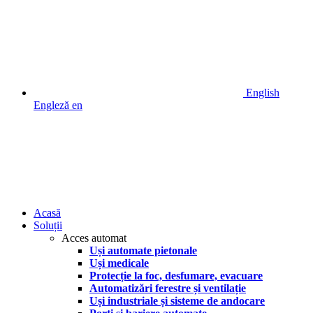
English
Engleză
en
Acasă
Soluții
Acces automat
Uși automate pietonale
Uși medicale
Protecție la foc, desfumare, evacuare
Automatizări ferestre și ventilație
Uși industriale și sisteme de andocare