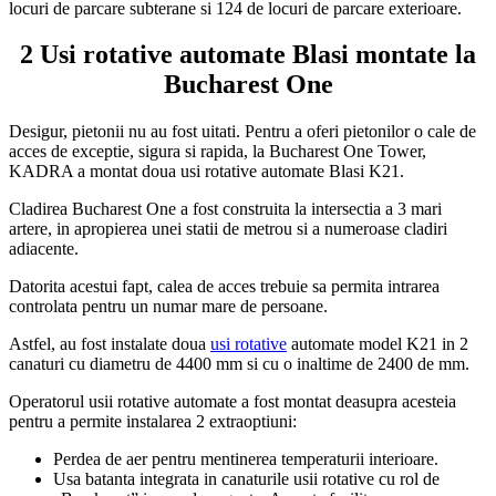
locuri de parcare subterane si 124 de locuri de parcare exterioare.
2 Usi rotative automate Blasi montate la
Bucharest One
Desigur, pietonii nu au fost uitati. Pentru a oferi pietonilor o cale de
acces de exceptie, sigura si rapida, la Bucharest One Tower,
KADRA a montat doua usi rotative automate Blasi K21.
Cladirea Bucharest One a fost construita la intersectia a 3 mari
artere, in apropierea unei statii de metrou si a numeroase cladiri
adiacente.
Datorita acestui fapt, calea de acces trebuie sa permita intrarea
controlata pentru un numar mare de persoane.
Astfel, au fost instalate doua
usi rotative
automate model K21 in 2
canaturi cu diametru de 4400 mm si cu o inaltime de 2400 de mm.
Operatorul usii rotative automate a fost montat deasupra acesteia
pentru a permite instalarea 2 extraoptiuni:
Perdea de aer pentru mentinerea temperaturii interioare.
Usa batanta integrata in canaturile usii rotative cu rol de