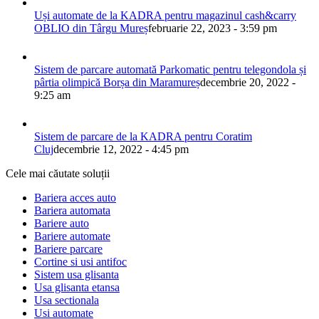
Uși automate de la KADRA pentru magazinul cash&carry
OBLIO din Târgu Mureș
februarie 22, 2023 - 3:59 pm
Sistem de parcare automată Parkomatic pentru telegondola și
pârtia olimpică Borșa din Maramureș
decembrie 20, 2022 -
9:25 am
Sistem de parcare de la KADRA pentru Coratim
Cluj
decembrie 12, 2022 - 4:45 pm
Cele mai căutate soluții
Bariera acces auto
Bariera automata
Bariere auto
Bariere automate
Bariere parcare
Cortine si usi antifoc
Sistem usa glisanta
Usa glisanta etansa
Usa sectionala
Usi automate