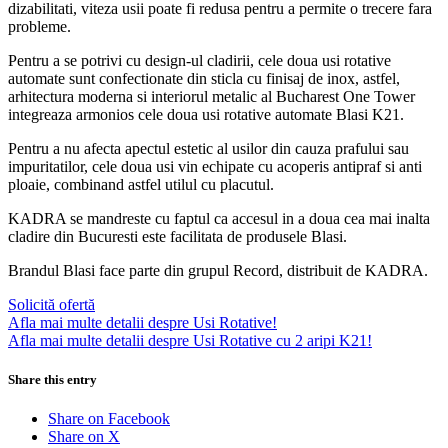
dizabilitati, viteza usii poate fi redusa pentru a permite o trecere fara
probleme.
Pentru a se potrivi cu design-ul cladirii, cele doua usi rotative
automate sunt confectionate din sticla cu finisaj de inox, astfel,
arhitectura moderna si interiorul metalic al Bucharest One Tower
integreaza armonios cele doua usi rotative automate Blasi K21.
Pentru a nu afecta apectul estetic al usilor din cauza prafului sau
impuritatilor, cele doua usi vin echipate cu acoperis antipraf si anti
ploaie, combinand astfel utilul cu placutul.
KADRA se mandreste cu faptul ca accesul in a doua cea mai inalta
cladire din Bucuresti este facilitata de produsele Blasi.
Brandul Blasi face parte din grupul Record, distribuit de KADRA.
Solicită ofertă
Afla mai multe detalii despre Usi Rotative!
Afla mai multe detalii despre Usi Rotative cu 2 aripi K21!
Share this entry
Share on Facebook
Share on X