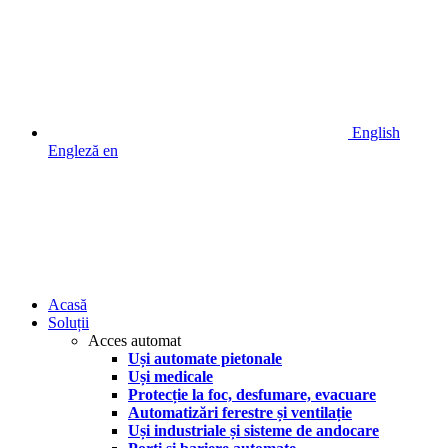
English
Engleză
en
Acasă
Soluții
Acces automat
Uși automate pietonale
Uși medicale
Protecție la foc, desfumare, evacuare
Automatizări ferestre și ventilație
Uși industriale și sisteme de andocare