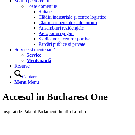
Soluții pe domenii
Toate domeniile
Spitale
Clădiri industriale și centre logistice
Clădiri comerciale și de birouri
Ansambluri rezidențiale
Aeroporturi și gări
Stadioane și centre sportive
Parcări publice și private
Service și mentenanță
Service
Mentenanță
Resurse
Cautare
Menu
Menu
Accesul in Bucharest One
inspirat de Palatul Parlamentului din Londra