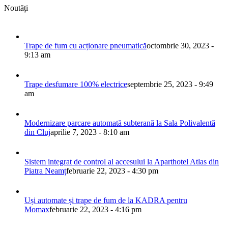
Noutăți
Trape de fum cu acționare pneumatică
octombrie 30, 2023 -
9:13 am
Trape desfumare 100% electrice
septembrie 25, 2023 - 9:49
am
Modernizare parcare automată subterană la Sala Polivalentă
din Cluj
aprilie 7, 2023 - 8:10 am
Sistem integrat de control al accesului la Aparthotel Atlas din
Piatra Neamț
februarie 22, 2023 - 4:30 pm
Uși automate și trape de fum de la KADRA pentru
Momax
februarie 22, 2023 - 4:16 pm