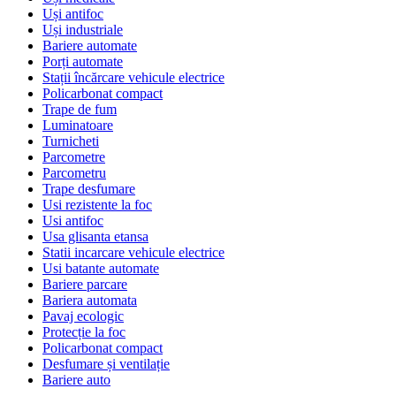
Uși antifoc
Uși industriale
Bariere automate
Porți automate
Stații încărcare vehicule electrice
Policarbonat compact
Trape de fum
Luminatoare
Turnicheti
Parcometre
Parcometru
Trape desfumare
Usi rezistente la foc
Usi antifoc
Usa glisanta etansa
Statii incarcare vehicule electrice
Usi batante automate
Bariere parcare
Bariera automata
Pavaj ecologic
Protecție la foc
Policarbonat compact
Desfumare și ventilație
Bariere auto