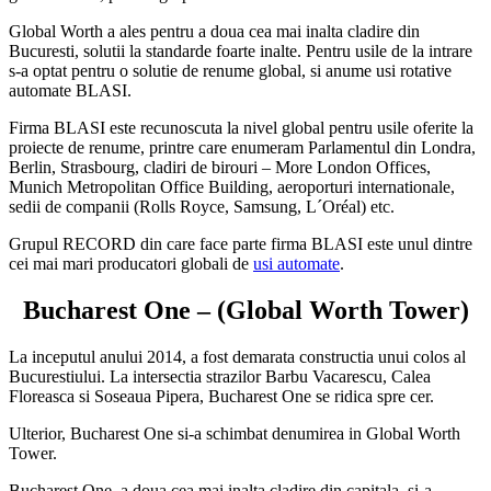
Global Worth a ales pentru a doua cea mai inalta cladire din
Bucuresti, solutii la standarde foarte inalte. Pentru usile de la intrare
s-a optat pentru o solutie de renume global, si anume usi rotative
automate BLASI.
Firma BLASI este recunoscuta la nivel global pentru usile oferite la
proiecte de renume, printre care enumeram Parlamentul din Londra,
Berlin, Strasbourg, cladiri de birouri – More London Offices,
Munich Metropolitan Office Building, aeroporturi internationale,
sedii de companii (Rolls Royce, Samsung, L´Oréal) etc.
Grupul RECORD din care face parte firma BLASI este unul dintre
cei mai mari producatori globali de
usi automate
.
Bucharest One – (Global Worth Tower)
La inceputul anului 2014, a fost demarata constructia unui colos al
Bucurestiului. La intersectia strazilor Barbu Vacarescu, Calea
Floreasca si Soseaua Pipera, Bucharest One se ridica spre cer.
Ulterior, Bucharest One si-a schimbat denumirea in Global Worth
Tower.
Bucharest One, a doua cea mai inalta cladire din capitala, si-a