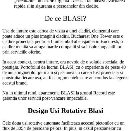
„Break-out” in caz de urgenta. Aceasta faciliteaza evacuarea
rapida si in siguranta a persoanelor din cladire.
De ce BLASI?
Usa de intrare este cartea de vizita a unei cladiri, elementul care
poate aduce un plus imaginii cladirii. Bucharest One Tower este o
cladire proiectata pentru a fi un simbol al elegantei in Bucuresti, o
cladire menita sa atraga marile companii si sa inspire angajatii lor
prin serviciile oferite.
In acest context, pentru intrare, era nevoie de o solutie speciala, de
prestigiu. Portofoliul de lucrari BLASI, cu o experienta de peste 40
de ani a inginerilor germani si pasiunea cu care a fost proiectata si
construita fiecare usa, au fost argumentele care au condus la alegerea
acestui brand.
Nu in ultimul rand, apartenenta BLASI la grupul Record este
garantia unor servicii post-vanzare impecabile.
Design Usi Rotative Blasi
Cele doua usi rotative automate faciliteaza accesul pietonilor cu un
flux de 3054 de persoane pe ora. In plus, in cazul persoanelor cu