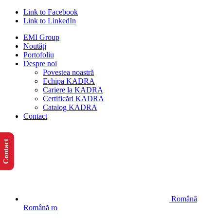
Link to Facebook
Link to LinkedIn
EMI Group
Noutăți
Portofoliu
Despre noi
Povestea noastră
Echipa KADRA
Cariere la KADRA
Certificări KADRA
Catalog KADRA
Contact
Contact
Română
Română
ro