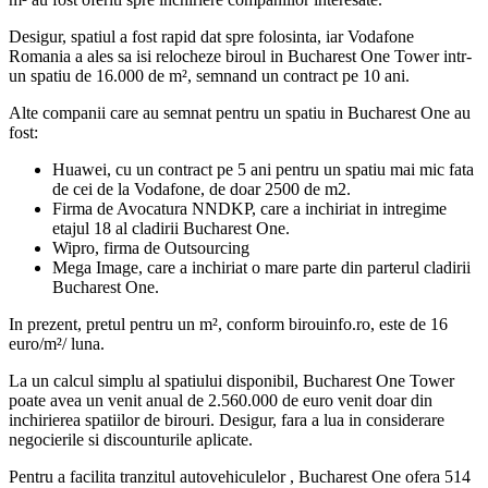
Desigur, spatiul a fost rapid dat spre folosinta, iar Vodafone
Romania a ales sa isi relocheze biroul in Bucharest One Tower intr-
un spatiu de 16.000 de m², semnand un contract pe 10 ani.
Alte companii care au semnat pentru un spatiu in Bucharest One au
fost:
Huawei, cu un contract pe 5 ani pentru un spatiu mai mic fata
de cei de la Vodafone, de doar 2500 de m2.
Firma de Avocatura NNDKP, care a inchiriat in intregime
etajul 18 al cladirii Bucharest One.
Wipro, firma de Outsourcing
Mega Image, care a inchiriat o mare parte din parterul cladirii
Bucharest One.
In prezent, pretul pentru un m², conform birouinfo.ro, este de 16
euro/m²/ luna.
La un calcul simplu al spatiului disponibil, Bucharest One Tower
poate avea un venit anual de 2.560.000 de euro venit doar din
inchirierea spatiilor de birouri. Desigur, fara a lua in considerare
negocierile si discounturile aplicate.
Pentru a facilita tranzitul autovehiculelor , Bucharest One ofera 514