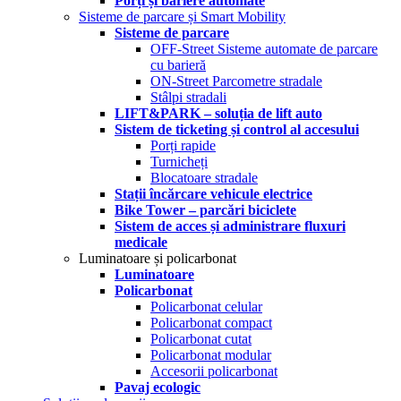
Porți și bariere automate
Sisteme de parcare și Smart Mobility
Sisteme de parcare
OFF-Street Sisteme automate de parcare
cu barieră
ON-Street Parcometre stradale
Stâlpi stradali
LIFT&PARK – soluția de lift auto
Sistem de ticketing și control al accesului
Porți rapide
Turnicheți
Blocatoare stradale
Stații încărcare vehicule electrice
Bike Tower – parcări biciclete
Sistem de acces și administrare fluxuri
medicale
Luminatoare și policarbonat
Luminatoare
Policarbonat
Policarbonat celular
Policarbonat compact
Policarbonat cutat
Policarbonat modular
Accesorii policarbonat
Pavaj ecologic