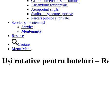
Clădiri comerciale și de birouri
Ansambluri rezidențiale
Aeroporturi și gări
Stadioane și centre sportive
Parcări publice și private
Service și mentenanță
Service
Mentenanță
Resurse
Cautare
Menu
Menu
Uși rotative pentru hoteluri –