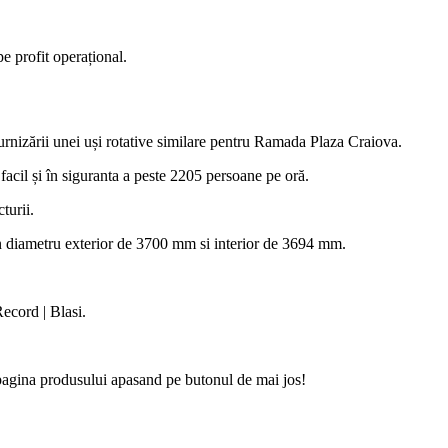
e profit operațional.
rnizării unei uși rotative similare pentru Ramada Plaza Craiova.
facil și în siguranta a peste 2205 persoane pe oră.
turii.
u un diametru exterior de 3700 mm si interior de 3694 mm.
ecord | Blasi.
i pagina produsului apasand pe butonul de mai jos!