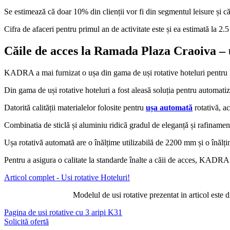
Se estimează că doar 10% din clienții vor fi din segmentul leisure și 
Cifra de afaceri pentru primul an de activitate este și ea estimată la 
Căile de acces la Ramada Plaza Craoiva – u
KADRA a mai furnizat o ușa din gama de uși rotative hoteluri pentru R
Din gama de uși rotative hoteluri a fost aleasă soluția pentru automati
Datorită calității materialelor folosite pentru
ușa automată
rotativă, ac
Combinatia de sticlă și aluminiu ridică gradul de eleganță și rafinament
Ușa rotativă automată are o înălțime utilizabilă de 2200 mm și o înălțim
Pentru a asigura o calitate la standarde înalte a căii de acces, KADR
Articol complet - Usi rotative Hoteluri!
Modelul de usi rotative prezentat in articol este
Pagina de usi rotative cu 3 aripi K31
Solicită ofertă