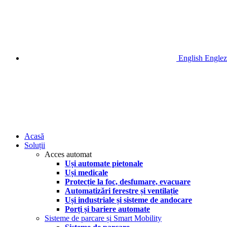
English
Englez
Acasă
Soluții
Acces automat
Uși automate pietonale
Uși medicale
Protecție la foc, desfumare, evacuare
Automatizări ferestre și ventilație
Uși industriale și sisteme de andocare
Porți și bariere automate
Sisteme de parcare și Smart Mobility