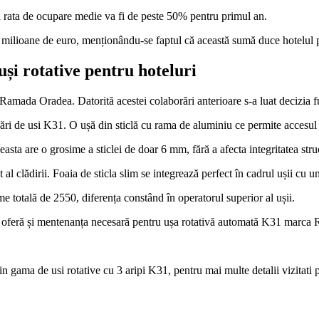
că rata de ocupare medie va fi de peste 50% pentru primul an.
2.5 milioane de euro, menționându-se faptul că această sumă duce hotelul p
și rotative pentru hoteluri
amada Oradea. Datorită acestei colaborări anterioare s-a luat decizia fu
zări de usi K31. O ușă din sticlă cu rama de aluminiu ce permite accesul 
easta are o grosime a sticlei de doar 6 mm, fără a afecta integritatea struc
 al clădirii. Foaia de sticla slim se integrează perfect în cadrul ușii c
e totală de 2550, diferența constând în operatorul superior al ușii.
A oferă și mentenanța necesară pentru ușa rotativă automată K31 marca R
 din gama de usi rotative cu 3 aripi K31, pentru mai multe detalii vizitat