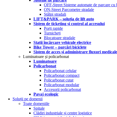
Sisteme de parcare
OFF-Street Sisteme automate de parcare cu 
ON-Street Parcometre stradale
Stâlpi stradali
LIFT&PARK – soluția de lift auto
Sistem de ticketing și control al accesului
Porți rapide
Turnicheți
Blocatoare stradale
Stații încărcare vehicule electrice
Bike Tower – parcări biciclete
Sistem de acces și administrare fluxuri medical
Luminatoare și policarbonat
Luminatoare
Policarbonat
Policarbonat celular
Policarbonat compact
Policarbonat cutat
Policarbonat modular
Accesorii policarbonat
Pavaj ecologic
Soluții pe domenii
Toate domeniile
Spitale
Clădiri industriale și centre logistice