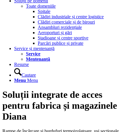
Soluții pe domenii
Toate domeniile
Spitale
Clădiri industriale și centre logistice
Clădiri comerciale și de birouri
Ansambluri rezidențiale
Aeroporturi și gări
Stadioane și centre sportive
Parcări publice și private
Service și mentenanță
Service
Mentenanță
Resurse
Cautare
Menu
Menu
Soluții integrate de acces
pentru fabrica și magazinele
Diana
Rampe de încărcare și burdufuri termoizolatoare, uși secționale