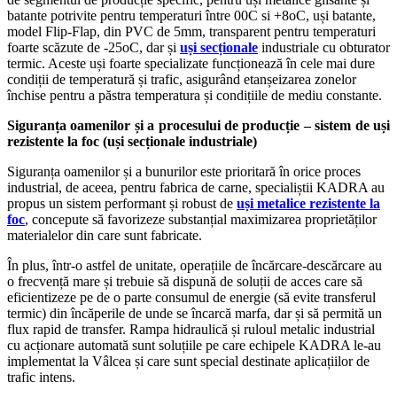
batante potrivite pentru temperaturi între 00C si +8oC, uși batante,
model Flip-Flap, din PVC de 5mm, transparent pentru temperaturi
foarte scăzute de -25oC, dar și
uși secționale
industriale cu obturator
termic. Aceste uși foarte specializate funcționează în cele mai dure
condiții de temperatură și trafic, asigurând etanșeizarea zonelor
închise pentru a păstra temperatura și condițiile de mediu constante.
Siguranța oamenilor și a procesului de producție – sistem de uși
rezistente la foc (uși secționale industriale)
Siguranța oamenilor și a bunurilor este prioritară în orice proces
industrial, de aceea, pentru fabrica de carne, specialiștii KADRA au
propus un sistem performant și robust de
uși metalice rezistente la
foc
, concepute să favorizeze substanțial maximizarea proprietăților
materialelor din care sunt fabricate.
În plus, într-o astfel de unitate, operațiile de încărcare-descărcare au
o frecvență mare și trebuie să dispună de soluții de acces care să
eficientizeze pe de o parte consumul de energie (să evite transferul
termic) din încăperile de unde se încarcă marfa, dar și să permită un
flux rapid de transfer. Rampa hidraulică și ruloul metalic industrial
cu acționare automată sunt soluțiile pe care echipele KADRA le-au
implementat la Vâlcea și care sunt special destinate aplicațiilor de
trafic intens.