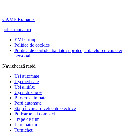
CAME România
policarbonat.ro
EMI Group
Politica de cookies
Politica de confidențialitate și protecția datelor cu caracter
personal
Navighează rapid
Uși automate
Uși medicale
Uși antifoc
Uși industriale
Bariere automate
Porți automate
Stații încărcare vehicule electrice
Policarbonat compact
Trape de fum
Luminatoare
Turnicheti