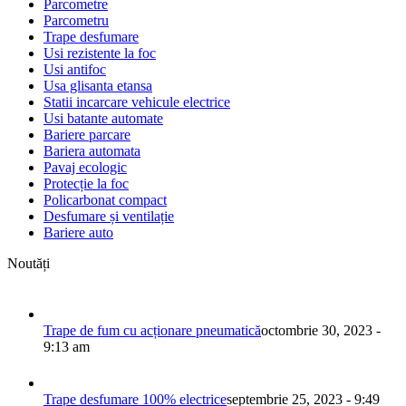
Parcometre
Parcometru
Trape desfumare
Usi rezistente la foc
Usi antifoc
Usa glisanta etansa
Statii incarcare vehicule electrice
Usi batante automate
Bariere parcare
Bariera automata
Pavaj ecologic
Protecție la foc
Policarbonat compact
Desfumare și ventilație
Bariere auto
Noutăți
Trape de fum cu acționare pneumatică
octombrie 30, 2023 -
9:13 am
Trape desfumare 100% electrice
septembrie 25, 2023 - 9:49