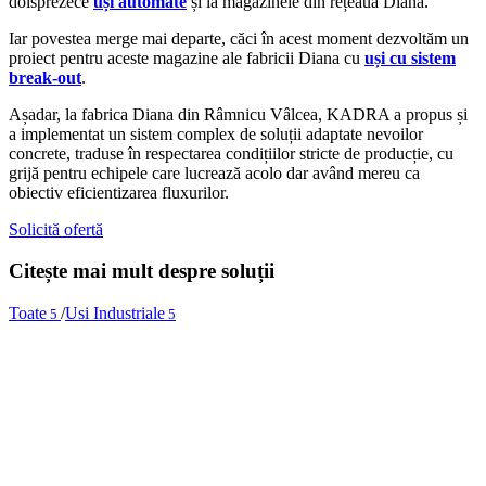
doisprezece
uși automate
și la magazinele din rețeaua Diana.
Iar povestea merge mai departe, căci în acest moment dezvoltăm un
proiect pentru aceste magazine ale fabricii Diana cu
uși cu sistem
break-out
.
Așadar, la fabrica Diana din Râmnicu Vâlcea, KADRA a propus și
a implementat un sistem complex de soluții adaptate nevoilor
concrete, traduse în respectarea condițiilor stricte de producție, cu
grijă pentru echipele care lucrează acolo dar având mereu ca
obiectiv eficientizarea fluxurilor.
Solicită ofertă
Citește mai mult despre soluții
Toate
/
Usi Industriale
5
5