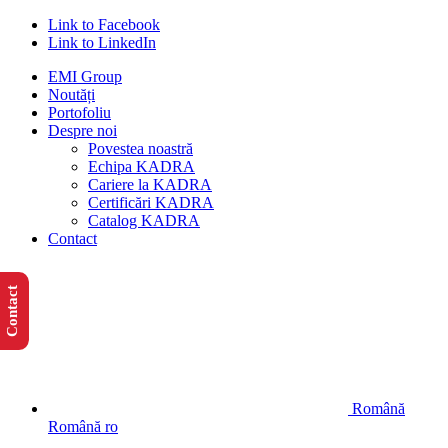
Link to Facebook
Link to LinkedIn
EMI Group
Noutăți
Portofoliu
Despre noi
Povestea noastră
Echipa KADRA
Cariere la KADRA
Certificări KADRA
Catalog KADRA
Contact
Contact
Română
Română
ro