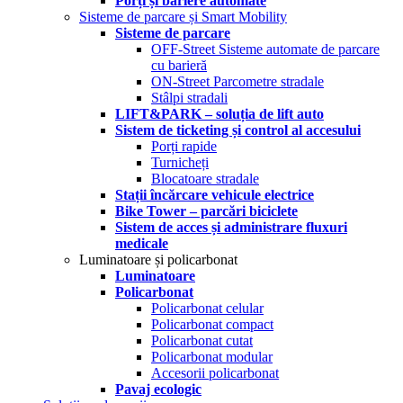
Porți și bariere automate
Sisteme de parcare și Smart Mobility
Sisteme de parcare
OFF-Street Sisteme automate de parcare
cu barieră
ON-Street Parcometre stradale
Stâlpi stradali
LIFT&PARK – soluția de lift auto
Sistem de ticketing și control al accesului
Porți rapide
Turnicheți
Blocatoare stradale
Stații încărcare vehicule electrice
Bike Tower – parcări biciclete
Sistem de acces și administrare fluxuri
medicale
Luminatoare și policarbonat
Luminatoare
Policarbonat
Policarbonat celular
Policarbonat compact
Policarbonat cutat
Policarbonat modular
Accesorii policarbonat
Pavaj ecologic