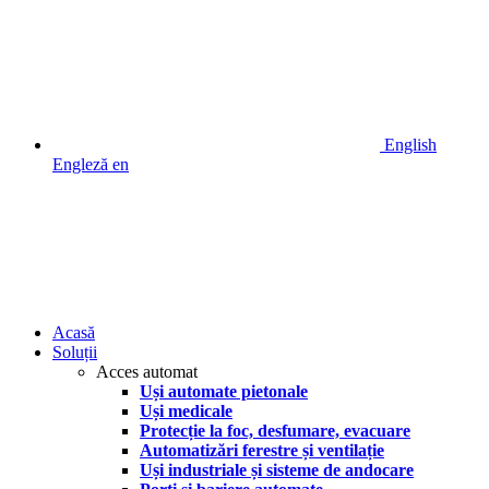
English
Engleză
en
Acasă
Soluții
Acces automat
Uși automate pietonale
Uși medicale
Protecție la foc, desfumare, evacuare
Automatizări ferestre și ventilație
Uși industriale și sisteme de andocare