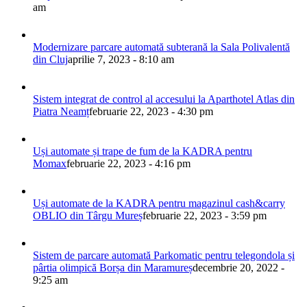
am
Modernizare parcare automată subterană la Sala Polivalentă
din Cluj
aprilie 7, 2023 - 8:10 am
Sistem integrat de control al accesului la Aparthotel Atlas din
Piatra Neamț
februarie 22, 2023 - 4:30 pm
Uși automate și trape de fum de la KADRA pentru
Momax
februarie 22, 2023 - 4:16 pm
Uși automate de la KADRA pentru magazinul cash&carry
OBLIO din Târgu Mureș
februarie 22, 2023 - 3:59 pm
Sistem de parcare automată Parkomatic pentru telegondola și
pârtia olimpică Borșa din Maramureș
decembrie 20, 2022 -
9:25 am