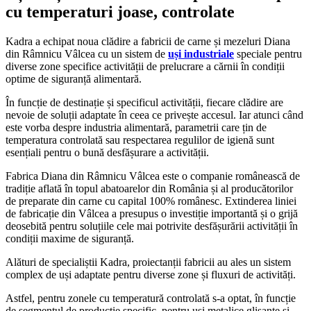
cu temperaturi joase, controlate
Kadra a echipat noua clădire a fabricii de carne și mezeluri Diana
din Râmnicu Vâlcea cu un sistem de
uși industriale
speciale pentru
diverse zone specifice activității de prelucrare a cărnii în condiții
optime de siguranță alimentară.
În funcție de destinație și specificul activității, fiecare clădire are
nevoie de soluții adaptate în ceea ce privește accesul. Iar atunci când
este vorba despre industria alimentară, parametrii care țin de
temperatura controlată sau respectarea regulilor de igienă sunt
esențiali pentru o bună desfășurare a activității.
Fabrica Diana din Râmnicu Vâlcea este o companie românească de
tradiție aflată în topul abatoarelor din România și al producătorilor
de preparate din carne cu capital 100% românesc. Extinderea liniei
de fabricație din Vâlcea a presupus o investiție importantă și o grijă
deosebită pentru soluțiile cele mai potrivite desfășurării activității în
condiții maxime de siguranță.
Alături de specialiștii Kadra, proiectanții fabricii au ales un sistem
complex de uși adaptate pentru diverse zone și fluxuri de activități.
Astfel, pentru zonele cu temperatură controlată s-a optat, în funcție
de segmentul de producție specific, pentru uși metalice glisante și