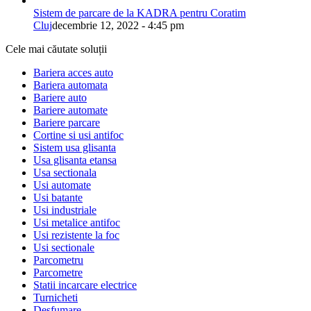
Sistem de parcare de la KADRA pentru Coratim
Cluj
decembrie 12, 2022 - 4:45 pm
Cele mai căutate soluții
Bariera acces auto
Bariera automata
Bariere auto
Bariere automate
Bariere parcare
Cortine si usi antifoc
Sistem usa glisanta
Usa glisanta etansa
Usa sectionala
Usi automate
Usi batante
Usi industriale
Usi metalice antifoc
Usi rezistente la foc
Usi sectionale
Parcometru
Parcometre
Statii incarcare electrice
Turnicheti
Desfumare