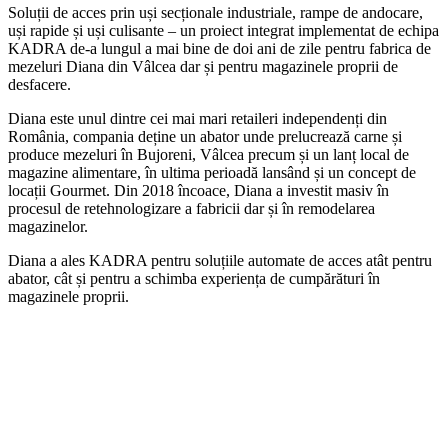
Soluții de acces prin uși secționale industriale, rampe de andocare,
uși rapide și uși culisante – un proiect integrat implementat de echipa
KADRA de-a lungul a mai bine de doi ani de zile pentru fabrica de
mezeluri Diana din Vâlcea dar și pentru magazinele proprii de
desfacere.
Diana este unul dintre cei mai mari retaileri independenți din
România, compania deține un abator unde prelucrează carne și
produce mezeluri în Bujoreni, Vâlcea precum și un lanț local de
magazine alimentare, în ultima perioadă lansând și un concept de
locații Gourmet. Din 2018 încoace, Diana a investit masiv în
procesul de retehnologizare a fabricii dar și în remodelarea
magazinelor.
Diana a ales KADRA pentru soluțiile automate de acces atât pentru
abator, cât și pentru a schimba experiența de cumpărături în
magazinele proprii.