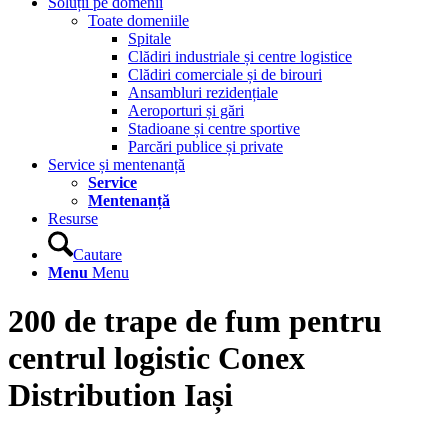
Soluții pe domenii
Toate domeniile
Spitale
Clădiri industriale și centre logistice
Clădiri comerciale și de birouri
Ansambluri rezidențiale
Aeroporturi și gări
Stadioane și centre sportive
Parcări publice și private
Service și mentenanță
Service
Mentenanță
Resurse
Cautare
Menu
Menu
200 de trape de fum pentru
centrul logistic Conex
Distribution Iași