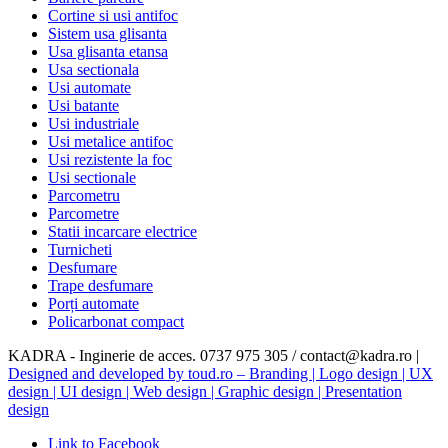
Cortine si usi antifoc
Sistem usa glisanta
Usa glisanta etansa
Usa sectionala
Usi automate
Usi batante
Usi industriale
Usi metalice antifoc
Usi rezistente la foc
Usi sectionale
Parcometru
Parcometre
Statii incarcare electrice
Turnicheti
Desfumare
Trape desfumare
Porți automate
Policarbonat compact
KADRA - Inginerie de acces. 0737 975 305 / contact@kadra.ro |
Designed and developed by toud.ro – Branding | Logo design | UX
design | UI design | Web design | Graphic design | Presentation
design
Link to Facebook