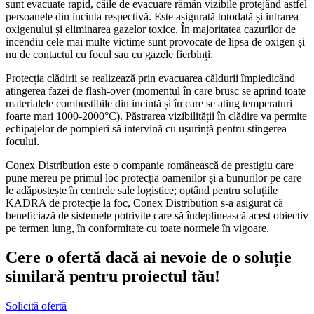
sunt evacuate rapid, căile de evacuare rămân vizibile protejând astfel
persoanele din incinta respectivă. Este asigurată totodată și intrarea
oxigenului și eliminarea gazelor toxice. În majoritatea cazurilor de
incendiu cele mai multe victime sunt provocate de lipsa de oxigen și
nu de contactul cu focul sau cu gazele fierbinți.
Protecția clădirii se realizează prin evacuarea căldurii împiedicând
atingerea fazei de flash-over (momentul în care brusc se aprind toate
materialele combustibile din incintă și în care se ating temperaturi
foarte mari 1000-2000°C). Păstrarea vizibilității în clădire va permite
echipajelor de pompieri să intervină cu ușurință pentru stingerea
focului.
Conex Distribution este o companie românească de prestigiu care
pune mereu pe primul loc protecția oamenilor și a bunurilor pe care
le adăpostește în centrele sale logistice; optând pentru soluțiile
KADRA de protecție la foc, Conex Distribution s-a asigurat că
beneficiază de sistemele potrivite care să îndeplinească acest obiectiv
pe termen lung, în conformitate cu toate normele în vigoare.
Cere o ofertă dacă ai nevoie de o soluție
similară pentru proiectul tău!
Solicită ofertă