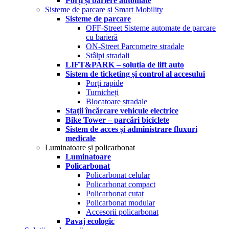
Porți și bariere automate
Sisteme de parcare și Smart Mobility
Sisteme de parcare
OFF-Street Sisteme automate de parcare
cu barieră
ON-Street Parcometre stradale
Stâlpi stradali
LIFT&PARK – soluția de lift auto
Sistem de ticketing și control al accesului
Porți rapide
Turnicheți
Blocatoare stradale
Stații încărcare vehicule electrice
Bike Tower – parcări biciclete
Sistem de acces și administrare fluxuri
medicale
Luminatoare și policarbonat
Luminatoare
Policarbonat
Policarbonat celular
Policarbonat compact
Policarbonat cutat
Policarbonat modular
Accesorii policarbonat
Pavaj ecologic