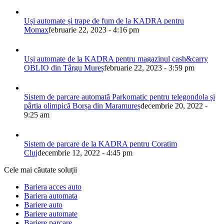
Uși automate și trape de fum de la KADRA pentru
Momax
februarie 22, 2023 - 4:16 pm
Uși automate de la KADRA pentru magazinul cash&carry
OBLIO din Târgu Mureș
februarie 22, 2023 - 3:59 pm
Sistem de parcare automată Parkomatic pentru telegondola și
pârtia olimpică Borșa din Maramureș
decembrie 20, 2022 -
9:25 am
Sistem de parcare de la KADRA pentru Coratim
Cluj
decembrie 12, 2022 - 4:45 pm
Cele mai căutate soluții
Bariera acces auto
Bariera automata
Bariere auto
Bariere automate
Bariere parcare