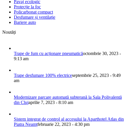
Pavaj ecologic
Protecție la foc
Policarbonat compact
Desfumare și ventilație
Bariere auto
Noutăți
Trape de fum cu acționare pneumatică
octombrie 30, 2023 -
9:13 am
Trape desfumare 100% electrice
septembrie 25, 2023 - 9:49
am
Modernizare parcare automată subterană la Sala Polivalentă
din Cluj
aprilie 7, 2023 - 8:10 am
Sistem integrat de control al accesului la Aparthotel Atlas din
Piatra Neamț
februarie 22, 2023 - 4:30 pm