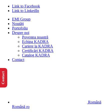
Link to Facebook
Link to LinkedIn
EMI Group
Noutăți
Portofoliu
Despre noi
Povestea noastră
Echipa KADRA
Cariere la KADRA
Certificări KADRA
Catalog KADRA
Contact
Contact
Română
Română
ro