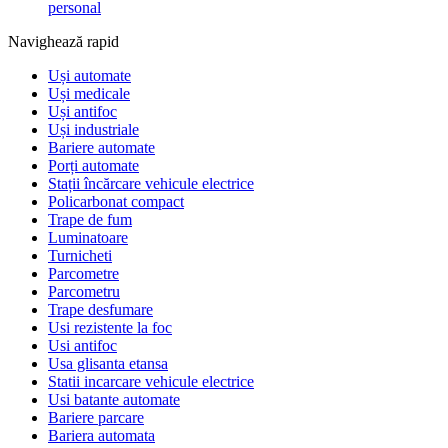
personal
Navighează rapid
Uși automate
Uși medicale
Uși antifoc
Uși industriale
Bariere automate
Porți automate
Stații încărcare vehicule electrice
Policarbonat compact
Trape de fum
Luminatoare
Turnicheti
Parcometre
Parcometru
Trape desfumare
Usi rezistente la foc
Usi antifoc
Usa glisanta etansa
Statii incarcare vehicule electrice
Usi batante automate
Bariere parcare
Bariera automata