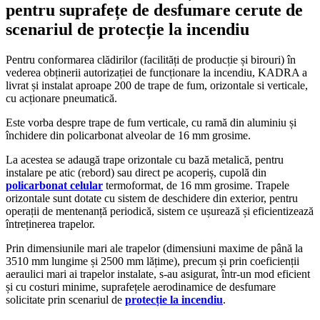
pentru suprafețe de desfumare cerute de
scenariul de protecție la incendiu
Pentru conformarea clădirilor (facilități de producție și birouri) în
vederea obținerii autorizației de funcționare la incendiu, KADRA a
livrat și instalat aproape 200 de trape de fum, orizontale si verticale,
cu acționare pneumatică.
Este vorba despre trape de fum verticale, cu ramă din aluminiu și
închidere din policarbonat alveolar de 16 mm grosime.
La acestea se adaugă trape orizontale cu bază metalică, pentru
instalare pe atic (rebord) sau direct pe acoperiș, cupolă din
policarbonat celular
termoformat, de 16 mm grosime. Trapele
orizontale sunt dotate cu sistem de deschidere din exterior, pentru
operații de mentenanță periodică, sistem ce ușurează și eficientizează
întreținerea trapelor.
Prin dimensiunile mari ale trapelor (dimensiuni maxime de până la
3510 mm lungime și 2500 mm lățime), precum și prin coeficienții
aeraulici mari ai trapelor instalate, s-au asigurat, într-un mod eficient
și cu costuri minime, suprafețele aerodinamice de desfumare
solicitate prin scenariul de
protecție la incendiu
.