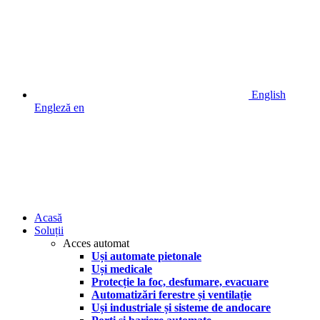
English
Engleză
en
Acasă
Soluții
Acces automat
Uși automate pietonale
Uși medicale
Protecție la foc, desfumare, evacuare
Automatizări ferestre și ventilație
Uși industriale și sisteme de andocare