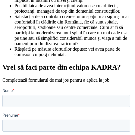
implicat în întâlniri cu diverși clienți.
Posibilitatea de avea interacțiuni valoroase cu arhitecți,
proiectanți, manageri de top din domeniul construcțiilor.
Satisfacția de a contribui crearea unui spațiu mai sigur și mai
confortabil în clădirile din România, fie că sunt spitale,
aeroporturi, stadioane sau centre comerciale. Cum ar fi să
participi la modernizarea unui spital în care nu mai cade ușa
pe tine sau să simplifici considerabil munca și viața a mii de
oameni prin fluidizarea traficului?
Răsplată pe măsura eforturilor depuse: vei avea parte de
comision cu prag nelimitat.
Vrei să faci parte din echipa KADRA?
Completează formularul de mai jos pentru a aplica la job