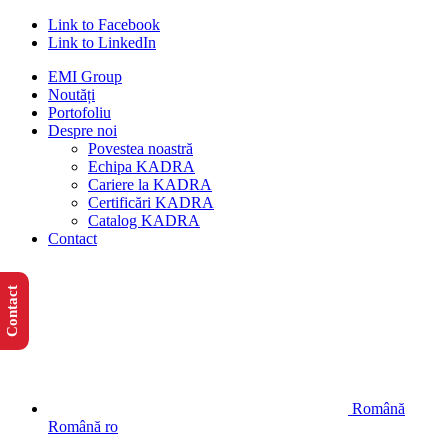
Link to Facebook
Link to LinkedIn
EMI Group
Noutăți
Portofoliu
Despre noi
Povestea noastră
Echipa KADRA
Cariere la KADRA
Certificări KADRA
Catalog KADRA
Contact
Contact
Română
Română
ro