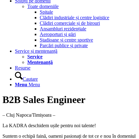
Soluții pe domenii
Toate domeniile
Spitale
Clădiri industriale și centre logistice
Clădiri comerciale și de birouri
Ansambluri rezidențiale
Aeroporturi și gări
Stadioane și centre sportive
Parcări publice și private
Service și mentenanță
Service
Mentenanță
Resurse
Cautare
Menu
Menu
B2B Sales Engineer
– Cluj Napoca/Timișoara –
La KADRA deschidem ușile pentru noi talente!
Suntem o echipă faină, oameni pasionați de tot ce e nou în domeniul