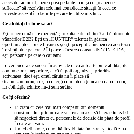
accesului automat, mereu puși pe fapte mari și cu „mânecile
suflecate” să rezolvăm cele mai complicate situații în ceea ce
privește accesul în clădirile pe care le utilizăm zilnic.
Ce abilități trebuie să ai?
Eşti o persoană cu experienţă şi rezultate de minim 5 ani în domeniul
vânzărilor B2B? Eşti un „HUNTER” talentat în găsirea
oportunităților noi de business şi eşti priceput la încheierea acestora?
Te simți bine pe teren? Îți place vânzarea consultativă? Dacă DA,
eşti persoana pe care o căutăm!
Te vei bucura de succes în activitate dacă ai foarte bune abilități de
comunicare și negociere, dacă îți poți organiza și prioritiza
activitatea, dacă ești omul căruia nu îi place să
stea într-un birou, ci își ia energia din interacțiunea cu oameni noi,
iar abilitățile tehnice nu-ți sunt străine.
Ce îți oferim?
Lucrăm cu cele mai mari companii din domeniul
construcțiilor, prin urmare vei avea ocazia să interacționezi și
să negociezi direct cu persoanele de decizie din piața de profil
în care activăm.
Un job dinamic, cu multă flexibilitate, în care ești toată ziua