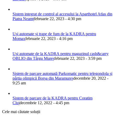
Sistem integrat de control al accesului la Aparthotel Atlas din
Piatra Neamț
februarie 22, 2023 - 4:30 pm
Uși automate și trape de fum de la KADRA pentru
Momax
februarie 22, 2023 - 4:16 pm
Uși automate de la KADRA pentru magazinul cash&carry
OBLIO din Târgu Mureș
februarie 22, 2023 - 3:59 pm
Sistem de parcare automată Parkomatic pentru telegondola și
pârtia olimpică Borșa din Maramureș
decembrie 20, 2022 -
9:25 am
Sistem de parcare de la KADRA pentru Coratim
Cluj
decembrie 12, 2022 - 4:45 pm
Cele mai căutate soluții