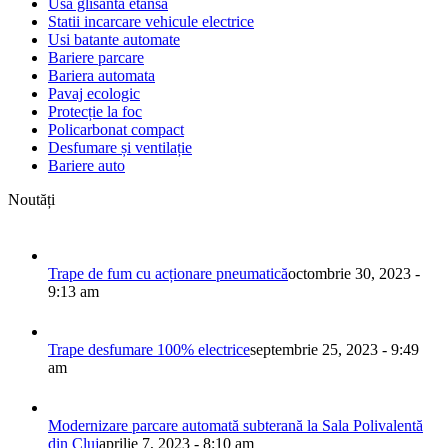
Usa glisanta etansa
Statii incarcare vehicule electrice
Usi batante automate
Bariere parcare
Bariera automata
Pavaj ecologic
Protecție la foc
Policarbonat compact
Desfumare și ventilație
Bariere auto
Noutăți
Trape de fum cu acționare pneumatică
octombrie 30, 2023 -
9:13 am
Trape desfumare 100% electrice
septembrie 25, 2023 - 9:49
am
Modernizare parcare automată subterană la Sala Polivalentă
din Cluj
aprilie 7, 2023 - 8:10 am