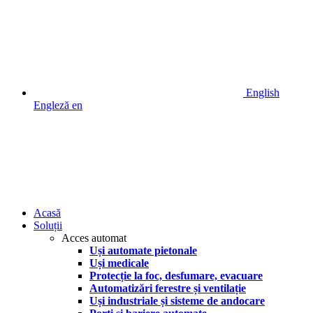
English
Engleză
en
Acasă
Soluții
Acces automat
Uși automate pietonale
Uși medicale
Protecție la foc, desfumare, evacuare
Automatizări ferestre și ventilație
Uși industriale și sisteme de andocare