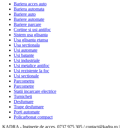
Bariera acces auto
Bariera automata
Bariere auto
Bariere automate
Bariere parcare
Cortine si usi antifoc
Sistem usa glisanta
Usa glisanta etansa
Usa sectionala
Usi automate
Usi batante
Usi industriale
Usi metalice antifoc
Usi rezistente la foc
Usi sectionale
Parcometru
Parcometre
Statii incarcare electrice
Turnicheti
Desfumare
Trape desfumare
Porți automate
Policarbonat compact
KADRA - Inginerie de acces. 0737 975 305 / contact@kadra.ro |