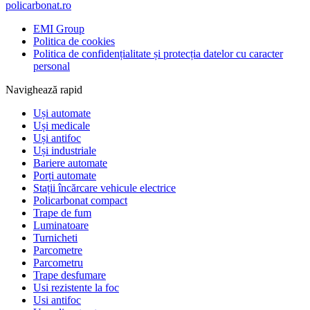
policarbonat.ro
EMI Group
Politica de cookies
Politica de confidențialitate și protecția datelor cu caracter
personal
Navighează rapid
Uși automate
Uși medicale
Uși antifoc
Uși industriale
Bariere automate
Porți automate
Stații încărcare vehicule electrice
Policarbonat compact
Trape de fum
Luminatoare
Turnicheti
Parcometre
Parcometru
Trape desfumare
Usi rezistente la foc
Usi antifoc