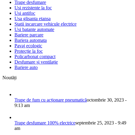
Trape desfumare
Usi rezistente la foc
Usi antifoc
Usa glisanta etansa
Statii incarcare vehicule electrice
Usi batante automate
Bariere parcare
Bariera automata
Pavaj ecologic
Protecție la foc
Policarbonat compact
Desfumare și ventilație
Bariere auto
Noutăți
Trape de fum cu acționare pneumatică
octombrie 30, 2023 -
9:13 am
Trape desfumare 100% electrice
septembrie 25, 2023 - 9:49
am