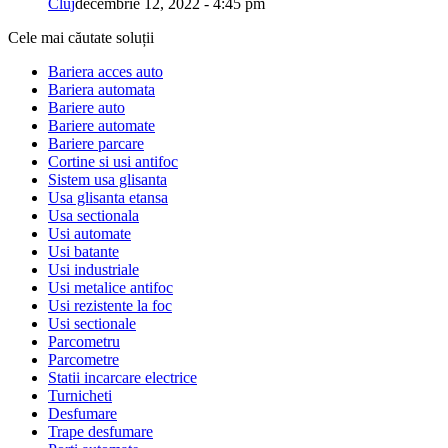
Cluj
decembrie 12, 2022 - 4:45 pm
Cele mai căutate soluții
Bariera acces auto
Bariera automata
Bariere auto
Bariere automate
Bariere parcare
Cortine si usi antifoc
Sistem usa glisanta
Usa glisanta etansa
Usa sectionala
Usi automate
Usi batante
Usi industriale
Usi metalice antifoc
Usi rezistente la foc
Usi sectionale
Parcometru
Parcometre
Statii incarcare electrice
Turnicheti
Desfumare
Trape desfumare