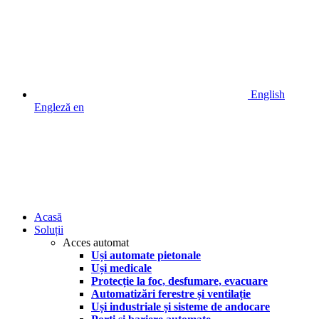
English
Engleză
en
Acasă
Soluții
Acces automat
Uși automate pietonale
Uși medicale
Protecție la foc, desfumare, evacuare
Automatizări ferestre și ventilație
Uși industriale și sisteme de andocare