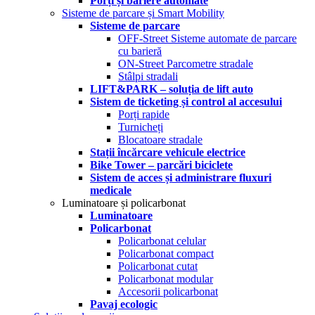
Porți și bariere automate
Sisteme de parcare și Smart Mobility
Sisteme de parcare
OFF-Street Sisteme automate de parcare
cu barieră
ON-Street Parcometre stradale
Stâlpi stradali
LIFT&PARK – soluția de lift auto
Sistem de ticketing și control al accesului
Porți rapide
Turnicheți
Blocatoare stradale
Stații încărcare vehicule electrice
Bike Tower – parcări biciclete
Sistem de acces și administrare fluxuri
medicale
Luminatoare și policarbonat
Luminatoare
Policarbonat
Policarbonat celular
Policarbonat compact
Policarbonat cutat
Policarbonat modular
Accesorii policarbonat
Pavaj ecologic