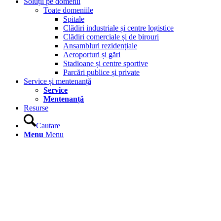
Soluții pe domenii
Toate domeniile
Spitale
Clădiri industriale și centre logistice
Clădiri comerciale și de birouri
Ansambluri rezidențiale
Aeroporturi și gări
Stadioane și centre sportive
Parcări publice și private
Service și mentenanță
Service
Mentenanță
Resurse
Cautare
Menu
Menu