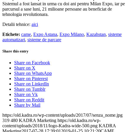
Sistemul a fost lansat in urma cu doi ani pentru Milan Expo, iar pe
parcursul a sase luni, 21 milioane persoane au beneficiat de
tehnologia revolutionara.
Detalii tehnice:
aici
Etichete:
came
,
Expo Astana
,
Expo Milano
,
Kazahstan
,
sisteme
automatizari
,
sisteme de parcare
Share this entry
Share on Facebook
Share on X
Share on WhatsApp
Share on Pinterest
Share on LinkedIn
Share on Tumblr
Share on Vk
Share on Reddit
Share by Mail
https://old.kadra.ro/wp-content/uploads/2017/07/senza_nome.jpg
319
480
KADRA Marketing
https://old.kadra.ro/wp-
content/uploads/2018/11/logo-Kadra-wide-500.png
KADRA
Marketing
2017-07-28 17:39:01
2019-01-25 10:21:20
CAME