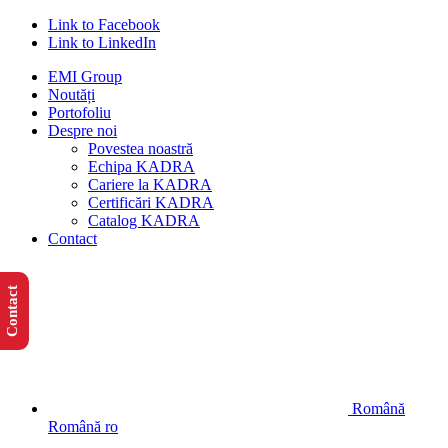
Link to Facebook
Link to LinkedIn
EMI Group
Noutăți
Portofoliu
Despre noi
Povestea noastră
Echipa KADRA
Cariere la KADRA
Certificări KADRA
Catalog KADRA
Contact
Contact
Română
Română
ro