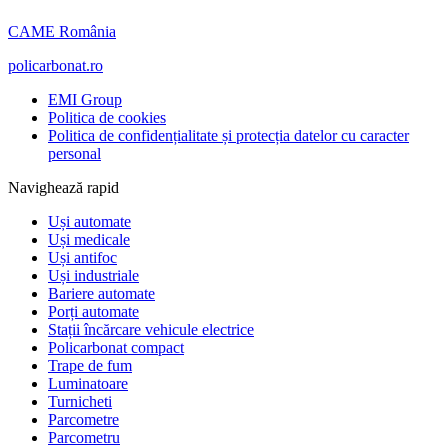
CAME România
policarbonat.ro
EMI Group
Politica de cookies
Politica de confidențialitate și protecția datelor cu caracter
personal
Navighează rapid
Uși automate
Uși medicale
Uși antifoc
Uși industriale
Bariere automate
Porți automate
Stații încărcare vehicule electrice
Policarbonat compact
Trape de fum
Luminatoare
Turnicheti
Parcometre
Parcometru