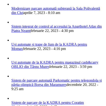
Modernizare parcare automată subterană la Sala Polivalentă
din Cluj
aprilie 7, 2023 - 8:10 am
Sistem integrat de control al accesului la Aparthotel Atlas din
Piatra Neamț
februarie 22, 2023 - 4:30 pm
Uși automate și trape de fum de la KADRA pentru
Momax
februarie 22, 2023 - 4:16 pm
Uși automate de la KADRA pentru magazinul cash&carry
OBLIO din Târgu Mureș
februarie 22, 2023 - 3:59 pm
Sistem de parcare automată Parkomatic pentru telegondola și
pârtia olimpică Borșa din Maramureș
decembrie 20, 2022 -
9:25 am
Sistem de parcare de la KADRA pentru Coratim