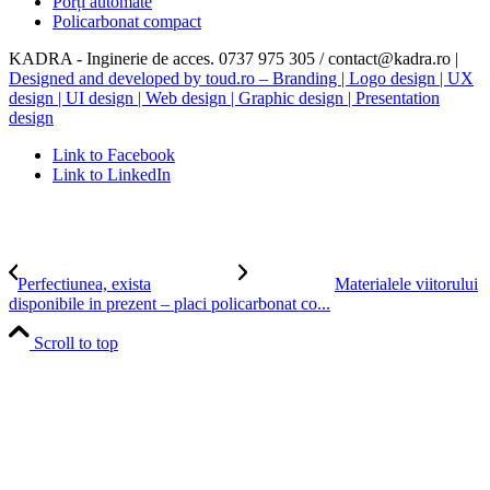
Porți automate
Policarbonat compact
KADRA - Inginerie de acces. 0737 975 305 / contact@kadra.ro |
Designed and developed by toud.ro – Branding | Logo design | UX
design | UI design | Web design | Graphic design | Presentation
design
Link to Facebook
Link to LinkedIn
Perfectiunea, exista
Materialele viitorului
disponibile in prezent – placi policarbonat co...
Scroll to top