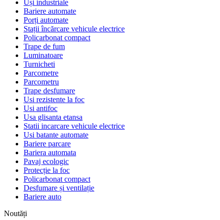
Uși industriale
Bariere automate
Porți automate
Stații încărcare vehicule electrice
Policarbonat compact
Trape de fum
Luminatoare
Turnicheti
Parcometre
Parcometru
Trape desfumare
Usi rezistente la foc
Usi antifoc
Usa glisanta etansa
Statii incarcare vehicule electrice
Usi batante automate
Bariere parcare
Bariera automata
Pavaj ecologic
Protecție la foc
Policarbonat compact
Desfumare și ventilație
Bariere auto
Noutăți