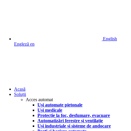
English
Engleză
en
Acasă
Soluții
Acces automat
Uși automate pietonale
Uși medicale
Protecție la foc, desfumare, evacuare
Automatizări ferestre și ventilație
Uși industriale și sisteme de andocare