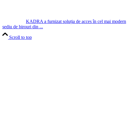
KADRA a furnizat soluția de acces în cel mai modern
sediu de birouri din ...
Scroll to top