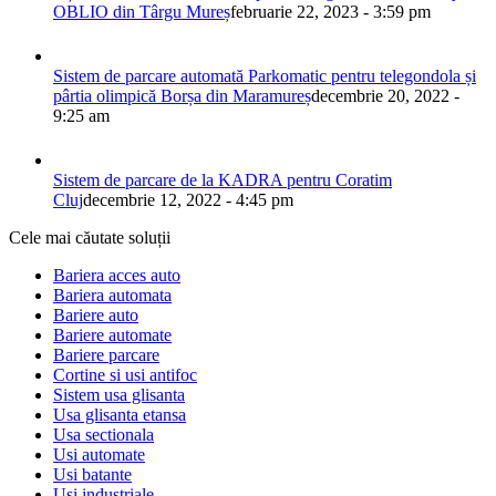
OBLIO din Târgu Mureș
februarie 22, 2023 - 3:59 pm
Sistem de parcare automată Parkomatic pentru telegondola și
pârtia olimpică Borșa din Maramureș
decembrie 20, 2022 -
9:25 am
Sistem de parcare de la KADRA pentru Coratim
Cluj
decembrie 12, 2022 - 4:45 pm
Cele mai căutate soluții
Bariera acces auto
Bariera automata
Bariere auto
Bariere automate
Bariere parcare
Cortine si usi antifoc
Sistem usa glisanta
Usa glisanta etansa
Usa sectionala
Usi automate
Usi batante
Usi industriale