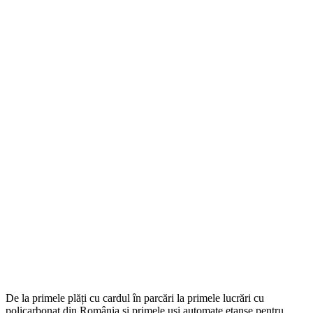
De la primele plăți cu cardul în parcări la primele lucrări cu
policarbonat din România și primele uși automate etanșe pentru