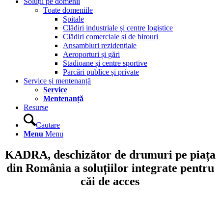
Soluții pe domenii
Toate domeniile
Spitale
Clădiri industriale și centre logistice
Clădiri comerciale și de birouri
Ansambluri rezidențiale
Aeroporturi și gări
Stadioane și centre sportive
Parcări publice și private
Service și mentenanță
Service
Mentenanță
Resurse
Cautare
Menu
Menu
KADRA, deschizător de drumuri pe piața
din România a soluțiilor integrate pentru
căi de acces