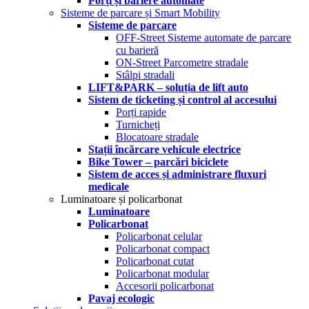
Porți și bariere automate
Sisteme de parcare și Smart Mobility
Sisteme de parcare
OFF-Street Sisteme automate de parcare
cu barieră
ON-Street Parcometre stradale
Stâlpi stradali
LIFT&PARK – soluția de lift auto
Sistem de ticketing și control al accesului
Porți rapide
Turnicheți
Blocatoare stradale
Stații încărcare vehicule electrice
Bike Tower – parcări biciclete
Sistem de acces și administrare fluxuri
medicale
Luminatoare și policarbonat
Luminatoare
Policarbonat
Policarbonat celular
Policarbonat compact
Policarbonat cutat
Policarbonat modular
Accesorii policarbonat
Pavaj ecologic