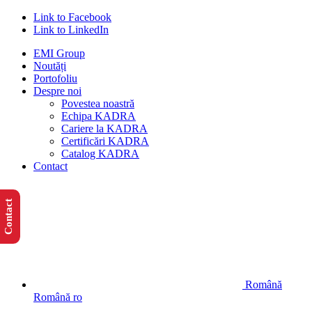
Link to Facebook
Link to LinkedIn
EMI Group
Noutăți
Portofoliu
Despre noi
Povestea noastră
Echipa KADRA
Cariere la KADRA
Certificări KADRA
Catalog KADRA
Contact
Contact
Română
Română
ro