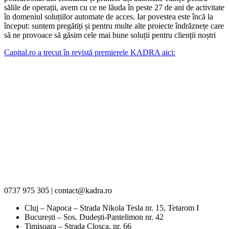
sălile de operații, avem cu ce ne lăuda în peste 27 de ani de activitate
în domeniul soluțiilor automate de acces. Iar povestea este încă la
început: suntem pregătiți și pentru multe alte proiecte îndrăznețe care
să ne provoace să găsim cele mai bune soluții pentru clienții noștri
Capital.ro a trecut în revistă premierele KADRA aici:
0737 975 305 | contact@kadra.ro
Cluj – Napoca – Strada Nikola Tesla nr. 15, Tetarom I
București – Sos. Dudești-Pantelimon nr. 42
Timișoara – Strada Cloșca, nr. 66