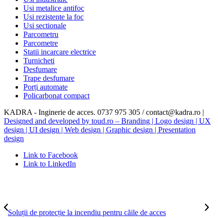
Usi metalice antifoc
Usi rezistente la foc
Usi sectionale
Parcometru
Parcometre
Statii incarcare electrice
Turnicheti
Desfumare
Trape desfumare
Porți automate
Policarbonat compact
KADRA - Inginerie de acces. 0737 975 305 / contact@kadra.ro |
Designed and developed by toud.ro – Branding | Logo design | UX
design | UI design | Web design | Graphic design | Presentation
design
Link to Facebook
Link to LinkedIn
Soluții de protecție la incendiu pentru căile de acces