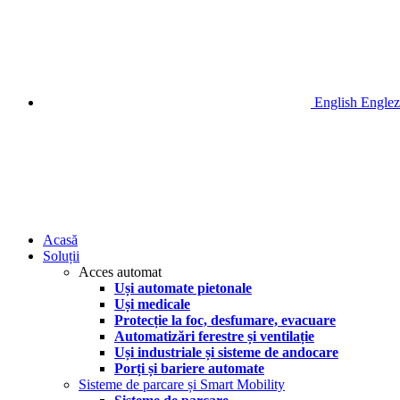
English
Englez
Acasă
Soluții
Acces automat
Uși automate pietonale
Uși medicale
Protecție la foc, desfumare, evacuare
Automatizări ferestre și ventilație
Uși industriale și sisteme de andocare
Porți și bariere automate
Sisteme de parcare și Smart Mobility