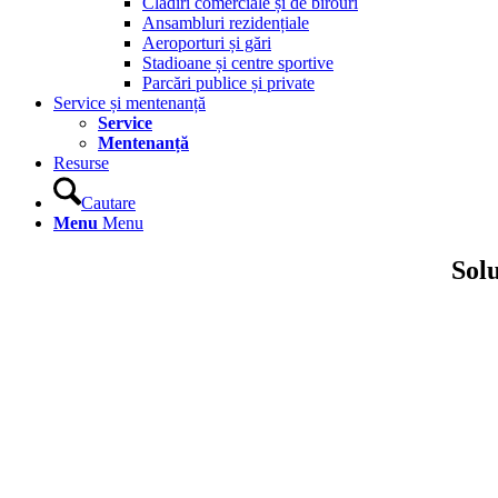
Clădiri comerciale și de birouri
Ansambluri rezidențiale
Aeroporturi și gări
Stadioane și centre sportive
Parcări publice și private
Service și mentenanță
Service
Mentenanță
Resurse
Cautare
Menu
Menu
Solu