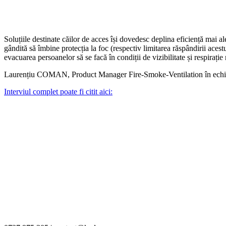
Soluțiile destinate căilor de acces își dovedesc deplina eficiență mai ale
gândită să îmbine protecția la foc (respectiv limitarea răspândirii acest
evacuarea persoanelor să se facă în condiții de vizibilitate și respirație
Laurențiu COMAN, Product Manager Fire-Smoke-Ventilation în echipa K
Interviul complet poate fi citit aici: