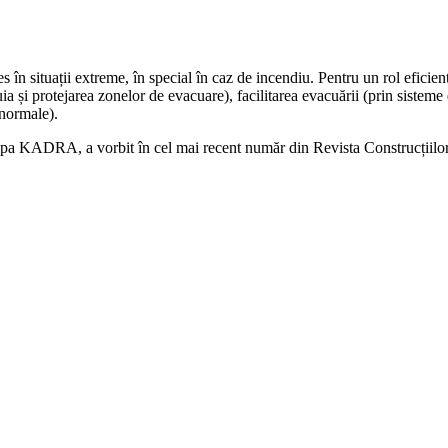
s în situații extreme, în special în caz de incendiu. Pentru un rol eficient
uia și protejarea zonelor de evacuare), facilitarea evacuării (prin sisteme
 normale).
ADRA, a vorbit în cel mai recent număr din Revista Construcțiilor desp