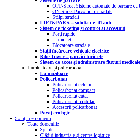
Sisteme de parcare
OFF-Street Sisteme automate de parcare cu 
ON-Street Parcometre stradale
Stâlpi stradali
LIFT&PARK – soluția de lift auto
Sistem de ticketing și control al accesului
Porți rapide
Turnicheți
Blocatoare stradale
Stații încărcare vehicule electrice
Bike Tower – parcări biciclete
Sistem de acces și administrare fluxuri medical
Luminatoare și policarbonat
Luminatoare
Policarbonat
Policarbonat celular
Policarbonat compact
Policarbonat cutat
Policarbonat modular
Accesorii policarbonat
Pavaj ecologic
Soluții pe domenii
Toate domeniile
Spitale
Clădiri industriale și centre logistice