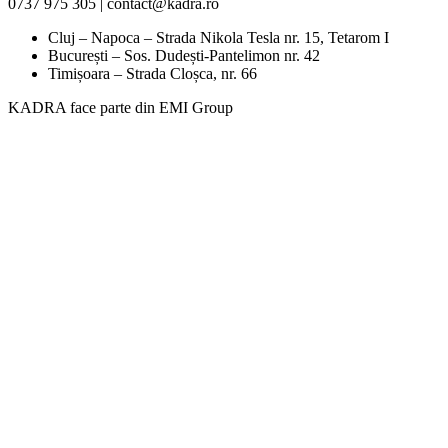
0737 975 305 | contact@kadra.ro
Cluj – Napoca – Strada Nikola Tesla nr. 15, Tetarom I
București – Sos. Dudești-Pantelimon nr. 42
Timișoara – Strada Cloșca, nr. 66
KADRA face parte din EMI Group