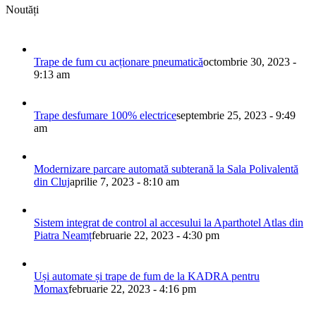
Noutăți
Trape de fum cu acționare pneumatică
octombrie 30, 2023 -
9:13 am
Trape desfumare 100% electrice
septembrie 25, 2023 - 9:49
am
Modernizare parcare automată subterană la Sala Polivalentă
din Cluj
aprilie 7, 2023 - 8:10 am
Sistem integrat de control al accesului la Aparthotel Atlas din
Piatra Neamț
februarie 22, 2023 - 4:30 pm
Uși automate și trape de fum de la KADRA pentru
Momax
februarie 22, 2023 - 4:16 pm