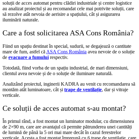
soluții de acces automat pentru clădiri industriale și centre logistice
au analizat proiectul și au recomandat cele mai potrivite soluții, care
să rezolve atât nevoia de aerisire a spațiului, cât și asigurarea
iluminării naturale.
Care a fost solicitarea ASA Cons România?
Fiind un spațiu destinat în special, sudurii, se degajează o cantitate
mare de fum, astfel că
ASA Cons România
avea nevoie de o soluție
de
evacuare a fumului
respectiv.
Totodată, fiind vorba de un spațiu industrial, de mari dimensiuni,
clientul avea nevoie și de o soluție de iluminare naturală.
Analizând proiectul, inginerii KADRA au venit cu recomandarea să
montăm atât luminatoare, cât și
trape de ventilație
, dar și vitraje
verticale.
Ce soluții de acces automat s-au montat?
În primul rând, a fost montat un luminator modular, cu dimensiunea
de 2×90 m, care are avantajul că permite pătrunderea unei cantități
de lumină de până la 5 ori mai mare decât în cazul ferestrelor
verticale. Acesta a fost montat împreună cu 6 trape de ventilație, care