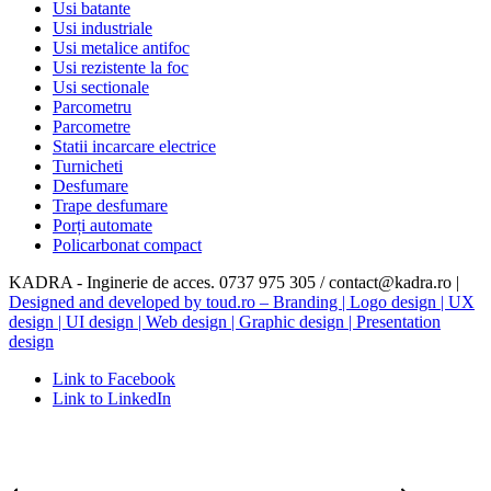
Usi batante
Usi industriale
Usi metalice antifoc
Usi rezistente la foc
Usi sectionale
Parcometru
Parcometre
Statii incarcare electrice
Turnicheti
Desfumare
Trape desfumare
Porți automate
Policarbonat compact
KADRA - Inginerie de acces. 0737 975 305 / contact@kadra.ro |
Designed and developed by toud.ro – Branding | Logo design | UX
design | UI design | Web design | Graphic design | Presentation
design
Link to Facebook
Link to LinkedIn