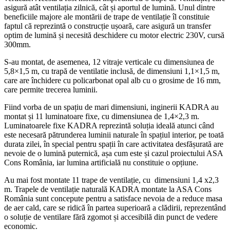
asigură atât ventilația zilnică, cât și aportul de lumină. Unul dintre
beneficiile majore ale montării de trape de ventilație îl constituie
faptul că reprezintă o construcție ușoară, care asigură un transfer
optim de lumină și necesită deschidere cu motor electric 230V, cursă
300mm.
S-au montat, de asemenea, 12 vitraje verticale cu dimensiunea de
5,8×1,5 m, cu trapă de ventilatie inclusă, de dimensiuni 1,1×1,5 m,
care are închidere cu policarbonat opal alb cu o grosime de 16 mm,
care permite trecerea luminii.
Fiind vorba de un spațiu de mari dimensiuni, inginerii KADRA au
montat și 11 luminatoare fixe, cu dimensiunea de 1,4×2,3 m.
Luminatoarele fixe KADRA reprezintă soluția ideală atunci când
este necesară pătrunderea luminii naturale în spațiul interior, pe toată
durata zilei, în special pentru spații în care activitatea desfășurată are
nevoie de o lumină puternică, așa cum este și cazul proiectului ASA
Cons România, iar lumina artificială nu constituie o opțiune.
Au mai fost montate 11 trape de ventilație, cu dimensiuni 1,4 x2,3
m. Trapele de ventilație naturală KADRA montate la ASA Cons
România sunt concepute pentru a satisface nevoia de a reduce masa
de aer cald, care se ridică în partea superioară a clădirii, reprezentând
o soluție de ventilare fără zgomot și accesibilă din punct de vedere
economic.