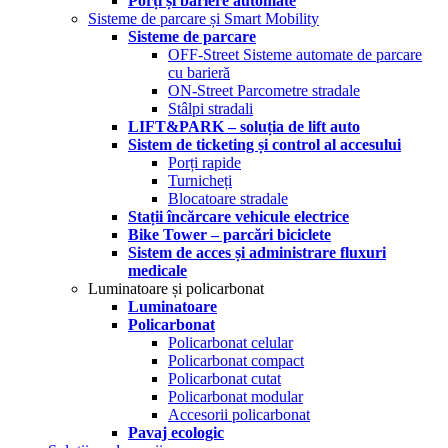
Porți și bariere automate
Sisteme de parcare și Smart Mobility
Sisteme de parcare
OFF-Street Sisteme automate de parcare
cu barieră
ON-Street Parcometre stradale
Stâlpi stradali
LIFT&PARK – soluția de lift auto
Sistem de ticketing și control al accesului
Porți rapide
Turnicheți
Blocatoare stradale
Stații încărcare vehicule electrice
Bike Tower – parcări biciclete
Sistem de acces și administrare fluxuri
medicale
Luminatoare și policarbonat
Luminatoare
Policarbonat
Policarbonat celular
Policarbonat compact
Policarbonat cutat
Policarbonat modular
Accesorii policarbonat
Pavaj ecologic