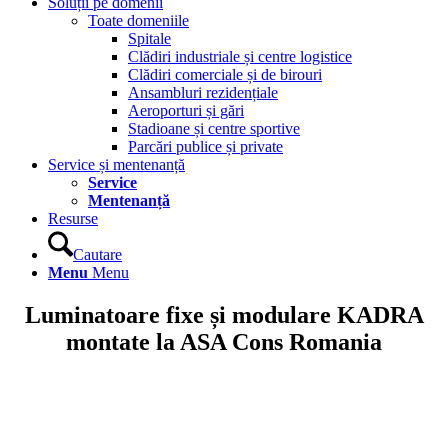
Soluții pe domenii
Toate domeniile
Spitale
Clădiri industriale și centre logistice
Clădiri comerciale și de birouri
Ansambluri rezidențiale
Aeroporturi și gări
Stadioane și centre sportive
Parcări publice și private
Service și mentenanță
Service
Mentenanță
Resurse
Cautare
Menu
Menu
Luminatoare fixe și modulare KADRA
montate la ASA Cons Romania