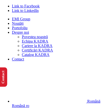
Link to Facebook
Link to LinkedIn
EMI Group
Noutăți
Portofoliu
Despre noi
Povestea noastră
Echipa KADRA
Cariere la KADRA
Certificări KADRA
Catalog KADRA
Contact
Contact
Română
Română
ro