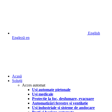
English
Engleză
en
Acasă
Soluții
Acces automat
Uși automate pietonale
Uși medicale
Protecție la foc, desfumare, evacuare
Automatizări ferestre și ventilație
Uși industriale și sisteme de andocare