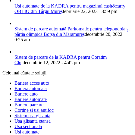
Uși automate de la KADRA pentru magazinul cash&carry
OBLIO din Târgu Mureș
februarie 22, 2023 - 3:59 pm
Sistem de parcare automată Parkomatic pentru telegondola și
pârtia olimpică Borșa din Maramureș
decembrie 20, 2022 -
9:25 am
Sistem de parcare de la KADRA pentru Coratim
Cluj
decembrie 12, 2022 - 4:45 pm
Cele mai căutate soluții
Bariera acces auto
Bariera automata
Bariere auto
Bariere automate
Bariere parcare
Cortine si usi antifoc
Sistem usa glisanta
Usa glisanta etansa
Usa sectionala
Usi automate