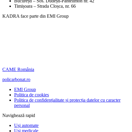
București – Sos. Dudești-Pantelimon nr. 42
Timișoara – Strada Cloșca, nr. 66
KADRA face parte din EMI Group
CAME România
policarbonat.ro
EMI Group
Politica de cookies
Politica de confidențialitate și protecția datelor cu caracter
personal
Navighează rapid
Uși automate
Uși medicale