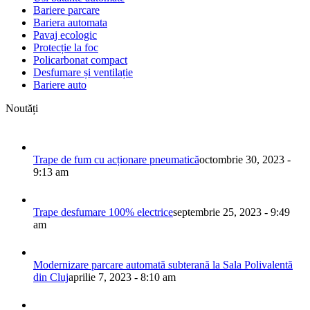
Bariere parcare
Bariera automata
Pavaj ecologic
Protecție la foc
Policarbonat compact
Desfumare și ventilație
Bariere auto
Noutăți
Trape de fum cu acționare pneumatică
octombrie 30, 2023 -
9:13 am
Trape desfumare 100% electrice
septembrie 25, 2023 - 9:49
am
Modernizare parcare automată subterană la Sala Polivalentă
din Cluj
aprilie 7, 2023 - 8:10 am