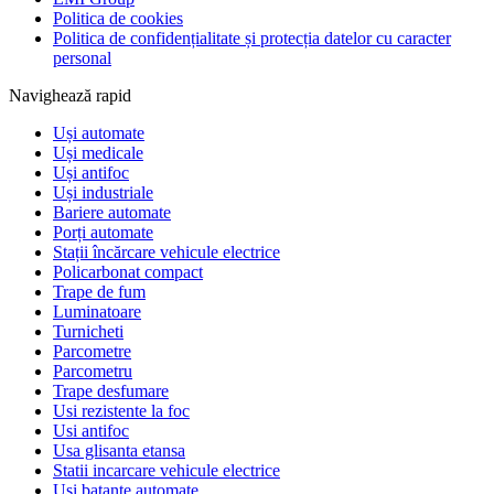
Politica de cookies
Politica de confidențialitate și protecția datelor cu caracter
personal
Navighează rapid
Uși automate
Uși medicale
Uși antifoc
Uși industriale
Bariere automate
Porți automate
Stații încărcare vehicule electrice
Policarbonat compact
Trape de fum
Luminatoare
Turnicheti
Parcometre
Parcometru
Trape desfumare
Usi rezistente la foc
Usi antifoc
Usa glisanta etansa
Statii incarcare vehicule electrice
Usi batante automate