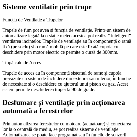
Sisteme ventilatie prin trape
Funcția de Ventilație a Trapelor
Trapele de fum pot avea și funcția de ventilație. Printr-un sistem de
automatizare legată la o stație meteo acestea pot realiza” inteligent”
ventilarea incintelor. Trapele de ventilație au în componență o ramă
fixă (pe soclu) și o ramă mobilă pe care este fixată cupola cu
deschidere prin motor electric ce permite o cursă de 300mm.
Trapă cale de Acces
Trapele de acces au în componență sistemul de rame și cupola
prevăzute cu sistem de închidere din exterior sau interior, în funcție
de necesitate și o deschidere cu ajutorul unui piston cu gaz.
Acest
sistem permite deschiderea trapei la 90 de grade.
Desfumare și ventilație prin acționarea
automată a ferestrelor
Prin automatizarea ferestrelor cu motoare (actuatoare) și conectarea
lor la o centrală de mediu, se pot realiza sisteme de ventilație.
Automatizarea se poate face programat sau în funcție de senzorii