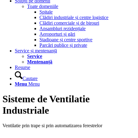
Soluții pe domenii
Toate domeniile
Spitale
Clădiri industriale și centre logistice
Clădiri comerciale și de birouri
Ansambluri rezidențiale
Aeroporturi și gări
Stadioane și centre sportive
Parcări publice și private
Service și mentenanță
Service
Mentenanță
Resurse
Cautare
Menu
Menu
Sisteme de Ventilatie
Industriale
Ventilatie prin trape si prin automatizarea ferestrelor