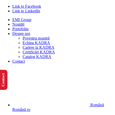
Link to Facebook
Link to LinkedIn
EMI Group
Noutăți
Portofoliu
Despre noi
Povestea noastră
Echipa KADRA
Cariere la KADRA
Certificări KADRA
Catalog KADRA
Contact
Contact
Română
Română
ro