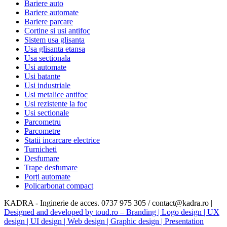
Bariere auto
Bariere automate
Bariere parcare
Cortine si usi antifoc
Sistem usa glisanta
Usa glisanta etansa
Usa sectionala
Usi automate
Usi batante
Usi industriale
Usi metalice antifoc
Usi rezistente la foc
Usi sectionale
Parcometru
Parcometre
Statii incarcare electrice
Turnicheti
Desfumare
Trape desfumare
Porți automate
Policarbonat compact
KADRA - Inginerie de acces. 0737 975 305 / contact@kadra.ro |
Designed and developed by toud.ro – Branding | Logo design | UX
design | UI design | Web design | Graphic design | Presentation