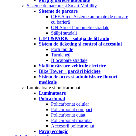
Porți și bariere automate
Sisteme de parcare și Smart Mobility
Sisteme de parcare
OFF-Street Sisteme automate de parcare
cu barieră
ON-Street Parcometre stradale
Stâlpi stradali
LIFT&PARK – soluția de lift auto
Sistem de ticketing și control al accesului
Porți rapide
Turnicheți
Blocatoare stradale
Stații încărcare vehicule electrice
Bike Tower – parcări biciclete
Sistem de acces și administrare fluxuri
medicale
Luminatoare și policarbonat
Luminatoare
Policarbonat
Policarbonat celular
Policarbonat compact
Policarbonat cutat
Policarbonat modular
Accesorii policarbonat
Pavaj ecologic