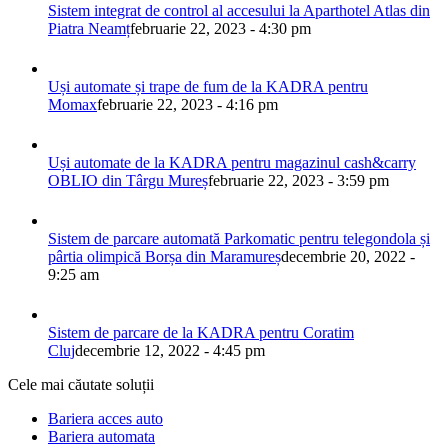
Sistem integrat de control al accesului la Aparthotel Atlas din
Piatra Neamț
februarie 22, 2023 - 4:30 pm
Uși automate și trape de fum de la KADRA pentru
Momax
februarie 22, 2023 - 4:16 pm
Uși automate de la KADRA pentru magazinul cash&carry
OBLIO din Târgu Mureș
februarie 22, 2023 - 3:59 pm
Sistem de parcare automată Parkomatic pentru telegondola și
pârtia olimpică Borșa din Maramureș
decembrie 20, 2022 -
9:25 am
Sistem de parcare de la KADRA pentru Coratim
Cluj
decembrie 12, 2022 - 4:45 pm
Cele mai căutate soluții
Bariera acces auto
Bariera automata