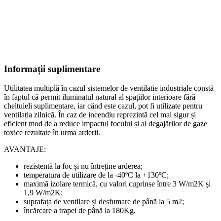
Informații suplimentare
Utilitatea multiplă în cazul sistemelor de ventilatie industriale constă
în faptul că permit iluminatul natural al spațiilor interioare fără
cheltuieli suplimentare, iar când este cazul, pot fi utilizate pentru
ventilația zilnică. În caz de incendiu reprezintă cel mai sigur și
eficient mod de a reduce impactul focului și al degajărilor de gaze
toxice rezultate în urma arderii.
AVANTAJE:
rezistentă la foc și nu întreține arderea;
temperatura de utilizare de la -40ºC la +130ºC;
maximă izolare termică, cu valori cuprinse între 3 W/m2K și
1,9 W/m2K;
suprafața de ventilare și desfumare de până la 5 m2;
încărcare a trapei de până la 180Kg.