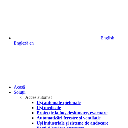
English
Engleză
en
Acasă
Soluții
Acces automat
Uși automate pietonale
Uși medicale
Protecție la foc, desfumare, evacuare
Automatizări ferestre și ventilație
Uși industriale și sisteme de andocare