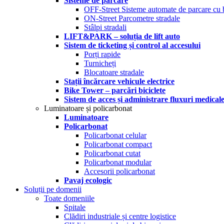
Sisteme de parcare
OFF-Street Sisteme automate de parcare cu 
ON-Street Parcometre stradale
Stâlpi stradali
LIFT&PARK – soluția de lift auto
Sistem de ticketing și control al accesului
Porți rapide
Turnicheți
Blocatoare stradale
Stații încărcare vehicule electrice
Bike Tower – parcări biciclete
Sistem de acces și administrare fluxuri medical
Luminatoare și policarbonat
Luminatoare
Policarbonat
Policarbonat celular
Policarbonat compact
Policarbonat cutat
Policarbonat modular
Accesorii policarbonat
Pavaj ecologic
Soluții pe domenii
Toate domeniile
Spitale
Clădiri industriale și centre logistice