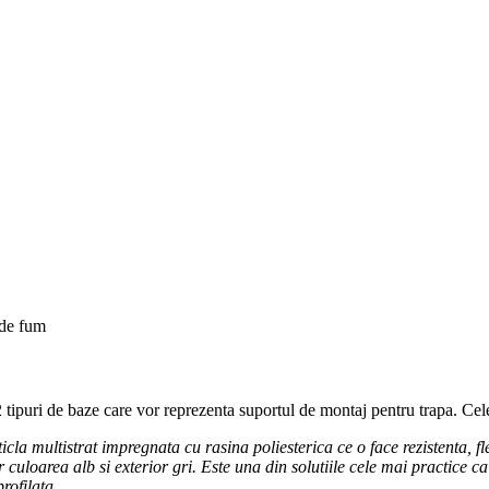
 de fum
ipuri de baze care vor reprezenta suportul de montaj pentru trapa. Cel
cla multistrat impregnata cu rasina poliesterica ce o face rezistenta, fle
 culoarea alb si exterior gri. Este una din solutiile cele mai practice 
rofilata.