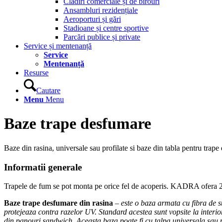
Clădiri comerciale și de birouri
Ansambluri rezidențiale
Aeroporturi și gări
Stadioane și centre sportive
Parcări publice și private
Service și mentenanță
Service
Mentenanță
Resurse
Cautare
Menu
Menu
Baze trape desfumare
Baze din rasina, universale sau profilate si baze din tabla pentru trape
Informatii generale
Trapele de fum se pot monta pe orice fel de acoperis. KADRA ofera 2 t
Baze trape desfumare din rasina
– este o baza armata cu fibra de sti
protejeaza contra razelor UV. Standard acestea sunt vopsite la interior
din panouri sandwich. Aceasta baza poate fi cu talpa universala sau p