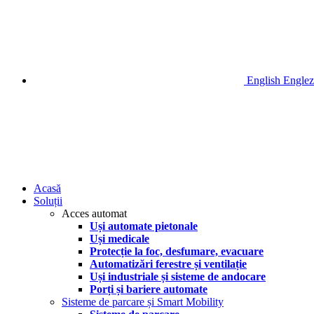
English
Englez
Acasă
Soluții
Acces automat
Uși automate pietonale
Uși medicale
Protecție la foc, desfumare, evacuare
Automatizări ferestre și ventilație
Uși industriale și sisteme de andocare
Porți și bariere automate
Sisteme de parcare și Smart Mobility