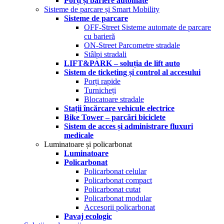
Porți și bariere automate
Sisteme de parcare și Smart Mobility
Sisteme de parcare
OFF-Street Sisteme automate de parcare
cu barieră
ON-Street Parcometre stradale
Stâlpi stradali
LIFT&PARK – soluția de lift auto
Sistem de ticketing și control al accesului
Porți rapide
Turnicheți
Blocatoare stradale
Stații încărcare vehicule electrice
Bike Tower – parcări biciclete
Sistem de acces și administrare fluxuri
medicale
Luminatoare și policarbonat
Luminatoare
Policarbonat
Policarbonat celular
Policarbonat compact
Policarbonat cutat
Policarbonat modular
Accesorii policarbonat
Pavaj ecologic