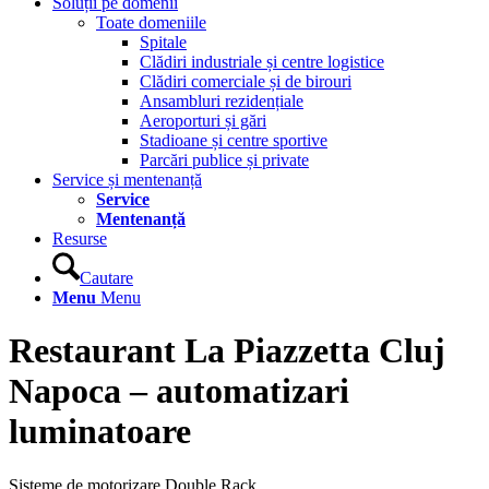
Soluții pe domenii
Toate domeniile
Spitale
Clădiri industriale și centre logistice
Clădiri comerciale și de birouri
Ansambluri rezidențiale
Aeroporturi și gări
Stadioane și centre sportive
Parcări publice și private
Service și mentenanță
Service
Mentenanță
Resurse
Cautare
Menu
Menu
Restaurant La Piazzetta Cluj
Napoca – automatizari
luminatoare
Sisteme de motorizare Double Rack