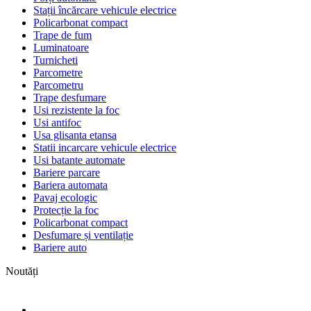
Stații încărcare vehicule electrice
Policarbonat compact
Trape de fum
Luminatoare
Turnicheti
Parcometre
Parcometru
Trape desfumare
Usi rezistente la foc
Usi antifoc
Usa glisanta etansa
Statii incarcare vehicule electrice
Usi batante automate
Bariere parcare
Bariera automata
Pavaj ecologic
Protecție la foc
Policarbonat compact
Desfumare și ventilație
Bariere auto
Noutăți