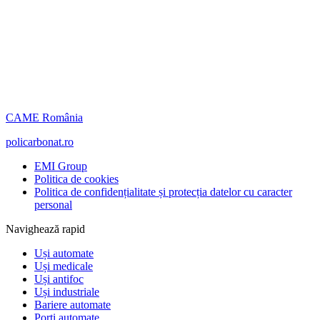
CAME România
policarbonat.ro
EMI Group
Politica de cookies
Politica de confidențialitate și protecția datelor cu caracter
personal
Navighează rapid
Uși automate
Uși medicale
Uși antifoc
Uși industriale
Bariere automate
Porți automate