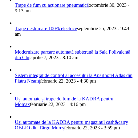
Trape de fum cu acționare pneumatică
octombrie 30, 2023 -
9:13 am
Trape desfumare 100% electrice
septembrie 25, 2023 - 9:49
am
Modernizare parcare automată subterană la Sala Polivalentă
din Cluj
aprilie 7, 2023 - 8:10 am
Sistem integrat de control al accesului la Aparthotel Atlas din
Piatra Neamț
februarie 22, 2023 - 4:30 pm
Uși automate și trape de fum de la KADRA pentru
Momax
februarie 22, 2023 - 4:16 pm
Uși automate de la KADRA pentru magazinul cash&carry
OBLIO din Târgu Mureș
februarie 22, 2023 - 3:59 pm