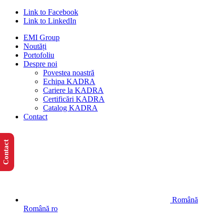
Link to Facebook
Link to LinkedIn
EMI Group
Noutăți
Portofoliu
Despre noi
Povestea noastră
Echipa KADRA
Cariere la KADRA
Certificări KADRA
Catalog KADRA
Contact
Contact
Română
Română
ro