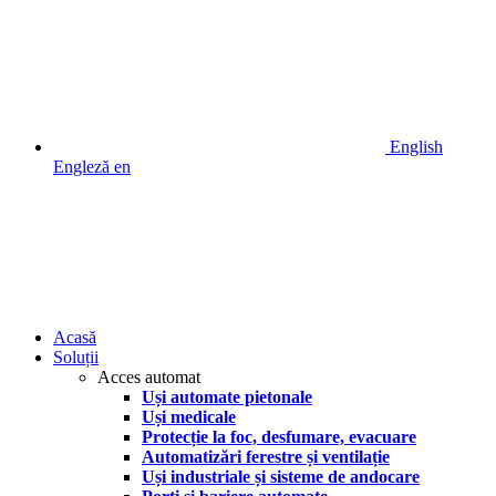
English
Engleză
en
Acasă
Soluții
Acces automat
Uși automate pietonale
Uși medicale
Protecție la foc, desfumare, evacuare
Automatizări ferestre și ventilație
Uși industriale și sisteme de andocare