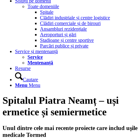
Soluții pe domenii
Toate domeniile
Spitale
Clădiri industriale și centre logistice
Clădiri comerciale și de birouri
Ansambluri rezidențiale
Aeroporturi și gări
Stadioane și centre sportive
Parcări publice și private
Service și mentenanță
Service
Mentenanță
Resurse
Cautare
Menu
Menu
Spitalul Piatra Neamț – uși
ermetice și semiermetice
Unul dintre cele mai recente proiecte care includ uşile
medicale Tormed