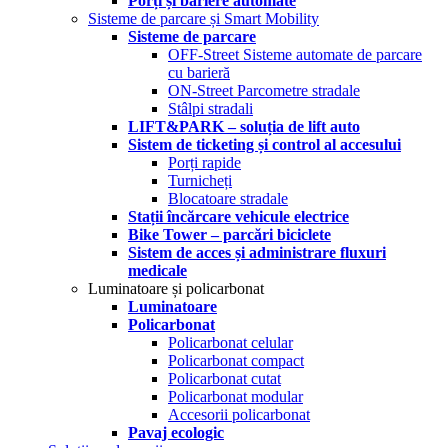
Porți și bariere automate
Sisteme de parcare și Smart Mobility
Sisteme de parcare
OFF-Street Sisteme automate de parcare
cu barieră
ON-Street Parcometre stradale
Stâlpi stradali
LIFT&PARK – soluția de lift auto
Sistem de ticketing și control al accesului
Porți rapide
Turnicheți
Blocatoare stradale
Stații încărcare vehicule electrice
Bike Tower – parcări biciclete
Sistem de acces și administrare fluxuri
medicale
Luminatoare și policarbonat
Luminatoare
Policarbonat
Policarbonat celular
Policarbonat compact
Policarbonat cutat
Policarbonat modular
Accesorii policarbonat
Pavaj ecologic