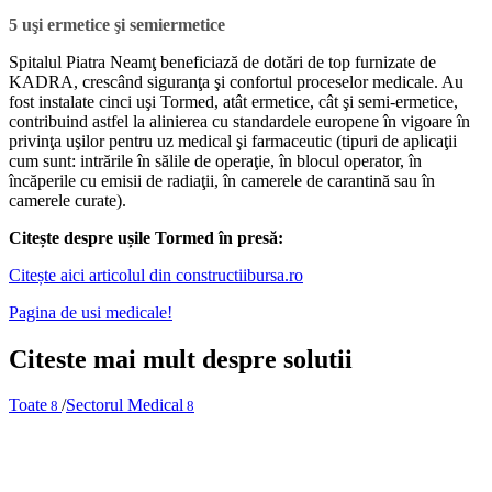
5 uşi ermetice şi semiermetice
Spitalul Piatra Neamţ beneficiază de dotări de top furnizate de
KADRA, crescând siguranţa şi confortul proceselor medicale. Au
fost instalate cinci uşi Tormed, atât ermetice, cât şi semi-ermetice,
contribuind astfel la alinierea cu standardele europene în vigoare în
privinţa uşilor pentru uz medical şi farmaceutic (tipuri de aplicaţii
cum sunt: intrările în sălile de operaţie, în blocul operator, în
încăperile cu emisii de radiaţii, în camerele de carantină sau în
camerele curate).
Citește despre ușile Tormed în presă:
Citește aici articolul din constructiibursa.ro
Pagina de usi medicale!
Citeste mai mult despre solutii
Toate
/
Sectorul Medical
8
8