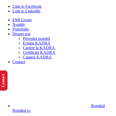
Link to Facebook
Link to LinkedIn
EMI Group
Noutăți
Portofoliu
Despre noi
Povestea noastră
Echipa KADRA
Cariere la KADRA
Certificări KADRA
Catalog KADRA
Contact
Contact
Română
Română
ro