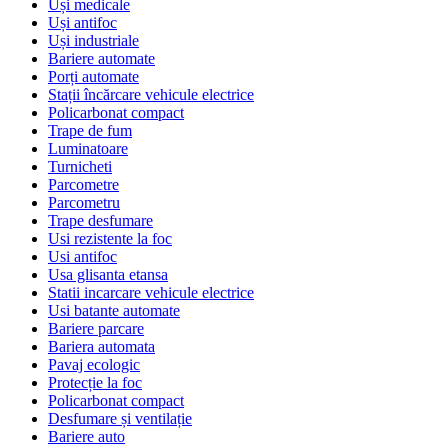
Uși medicale
Uși antifoc
Uși industriale
Bariere automate
Porți automate
Stații încărcare vehicule electrice
Policarbonat compact
Trape de fum
Luminatoare
Turnicheti
Parcometre
Parcometru
Trape desfumare
Usi rezistente la foc
Usi antifoc
Usa glisanta etansa
Statii incarcare vehicule electrice
Usi batante automate
Bariere parcare
Bariera automata
Pavaj ecologic
Protecție la foc
Policarbonat compact
Desfumare și ventilație
Bariere auto