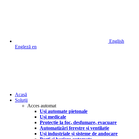
English
Engleză
en
Acasă
Soluții
Acces automat
Uși automate pietonale
Uși medicale
Protecție la foc, desfumare, evacuare
Automatizări ferestre și ventilație
Uși industriale și sisteme de andocare