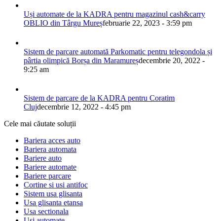
Uși automate de la KADRA pentru magazinul cash&carry
OBLIO din Târgu Mureș
februarie 22, 2023 - 3:59 pm
Sistem de parcare automată Parkomatic pentru telegondola și
pârtia olimpică Borșa din Maramureș
decembrie 20, 2022 -
9:25 am
Sistem de parcare de la KADRA pentru Coratim
Cluj
decembrie 12, 2022 - 4:45 pm
Cele mai căutate soluții
Bariera acces auto
Bariera automata
Bariere auto
Bariere automate
Bariere parcare
Cortine si usi antifoc
Sistem usa glisanta
Usa glisanta etansa
Usa sectionala
Usi automate