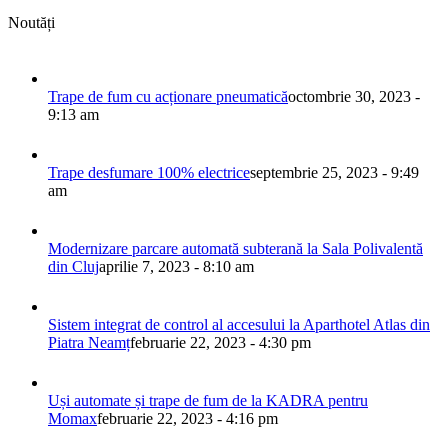
Noutăți
Trape de fum cu acționare pneumatică
octombrie 30, 2023 -
9:13 am
Trape desfumare 100% electrice
septembrie 25, 2023 - 9:49
am
Modernizare parcare automată subterană la Sala Polivalentă
din Cluj
aprilie 7, 2023 - 8:10 am
Sistem integrat de control al accesului la Aparthotel Atlas din
Piatra Neamț
februarie 22, 2023 - 4:30 pm
Uși automate și trape de fum de la KADRA pentru
Momax
februarie 22, 2023 - 4:16 pm