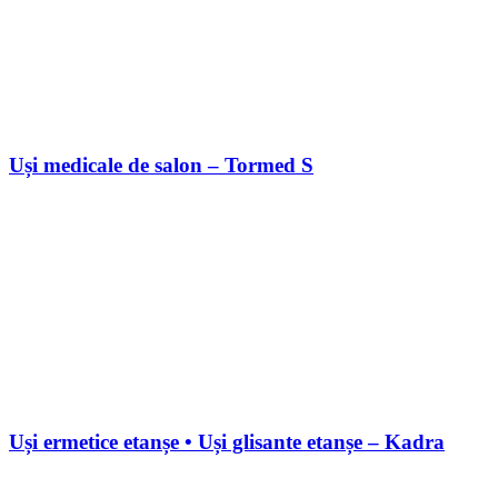
Uși medicale de salon – Tormed S
Uși ermetice etanșe • Uși glisante etanșe – Kadra