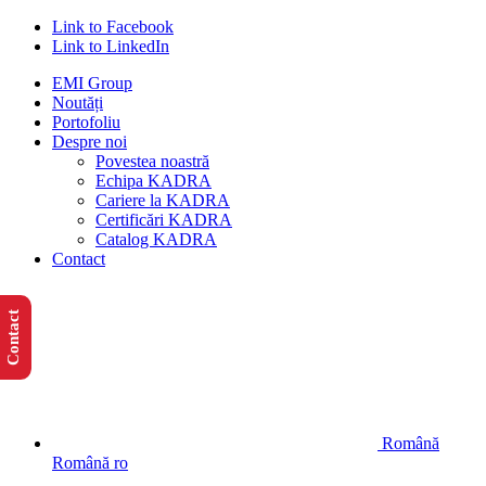
Link to Facebook
Link to LinkedIn
EMI Group
Noutăți
Portofoliu
Despre noi
Povestea noastră
Echipa KADRA
Cariere la KADRA
Certificări KADRA
Catalog KADRA
Contact
Contact
Română
Română
ro