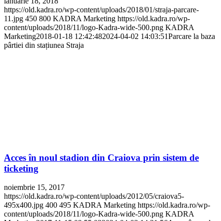
ianuarie 18, 2018
https://old.kadra.ro/wp-content/uploads/2018/01/straja-parcare-
11.jpg
450
800
KADRA Marketing
https://old.kadra.ro/wp-
content/uploads/2018/11/logo-Kadra-wide-500.png
KADRA
Marketing
2018-01-18 12:42:48
2024-04-02 14:03:51
Parcare la baza
pârtiei din stațiunea Straja
Acces în noul stadion din Craiova prin sistem de
ticketing
noiembrie 15, 2017
https://old.kadra.ro/wp-content/uploads/2012/05/craiova5-
495x400.jpg
400
495
KADRA Marketing
https://old.kadra.ro/wp-
content/uploads/2018/11/logo-Kadra-wide-500.png
KADRA