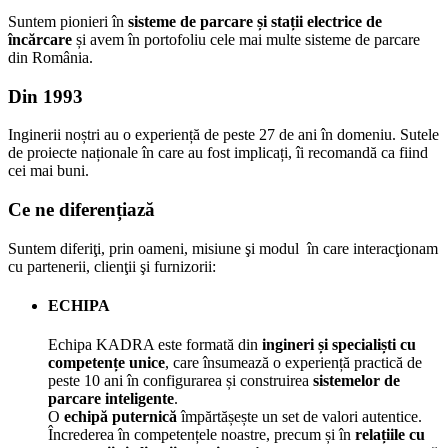
Suntem pionieri în
sisteme de parcare și stații electrice de
încărcare
și avem în portofoliu cele mai multe sisteme de parcare
din România.
Din 1993
Inginerii noștri au o experiență de peste 27 de ani în domeniu. Sutele
de proiecte naționale în care au fost implicați, îi recomandă ca fiind
cei mai buni.
Ce ne diferențiază
Suntem diferiţi, prin oameni, misiune şi modul în care interacţionam
cu partenerii, clienţii şi furnizorii:
ECHIPA
Echipa KADRA este formată din
ingineri și specialiști cu
competențe unice
, care însumează o experiență practică de
peste 10 ani în configurarea și construirea
sistemelor de
parcare inteligente
.
O
echipă puternică
împărtășește un set de valori autentice.
Încrederea în competențele noastre, precum și în
relațiile cu