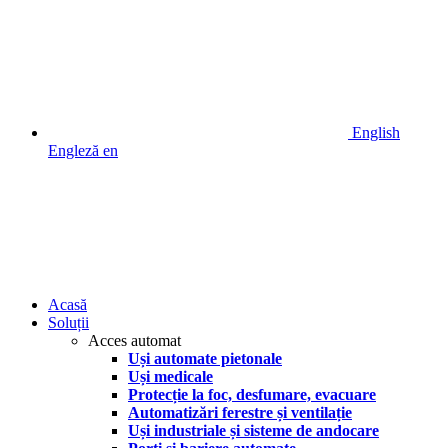
English
Engleză
en
Acasă
Soluții
Acces automat
Uși automate pietonale
Uși medicale
Protecție la foc, desfumare, evacuare
Automatizări ferestre și ventilație
Uși industriale și sisteme de andocare