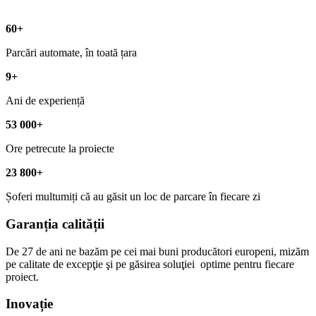
60
+
Parcări automate, în toată țara
9
+
Ani de experiență
53
000
+
Ore petrecute la proiecte
23
800
+
Șoferi multumiți că au găsit un loc de parcare în fiecare zi
Garanția calității
De 27 de ani ne bazăm pe cei mai buni producători europeni, mizăm
pe calitate de excepţie şi pe găsirea soluţiei optime pentru fiecare
proiect.
Inovație