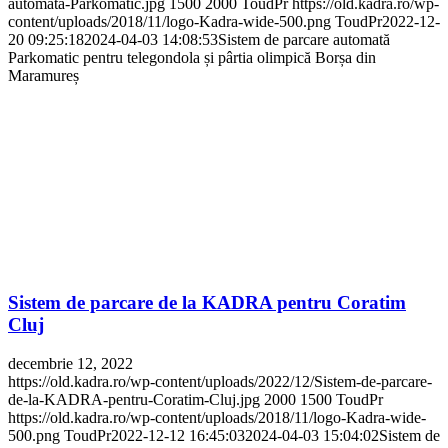
automata-Parkomatic.jpg
1500
2000
ToudPr
https://old.kadra.ro/wp-
content/uploads/2018/11/logo-Kadra-wide-500.png
ToudPr
2022-12-
20 09:25:18
2024-04-03 14:08:53
Sistem de parcare automată
Parkomatic pentru telegondola și pârtia olimpică Borșa din
Maramureș
Sistem de parcare de la KADRA pentru Coratim
Cluj
decembrie 12, 2022
https://old.kadra.ro/wp-content/uploads/2022/12/Sistem-de-parcare-
de-la-KADRA-pentru-Coratim-Cluj.jpg
2000
1500
ToudPr
https://old.kadra.ro/wp-content/uploads/2018/11/logo-Kadra-wide-
500.png
ToudPr
2022-12-12 16:45:03
2024-04-03 15:04:02
Sistem de