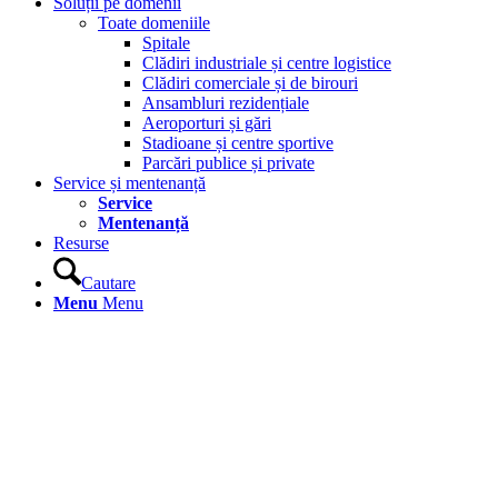
Soluții pe domenii
Toate domeniile
Spitale
Clădiri industriale și centre logistice
Clădiri comerciale și de birouri
Ansambluri rezidențiale
Aeroporturi și gări
Stadioane și centre sportive
Parcări publice și private
Service și mentenanță
Service
Mentenanță
Resurse
Cautare
Menu
Menu