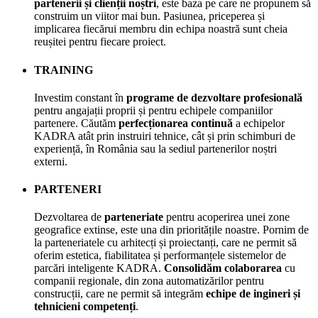
partenerii și clienții noștri
, este baza pe care ne propunem să
construim un viitor mai bun. Pasiunea, priceperea și
implicarea fiecărui membru din echipa noastră sunt cheia
reușitei pentru fiecare proiect.
TRAINING
Investim constant în
programe de dezvoltare profesională
pentru angajații proprii și pentru echipele companiilor
partenere. Căutăm
perfecționarea continuă
a echipelor
KADRA atât prin instruiri tehnice, cât și prin schimburi de
experiență, în România sau la sediul partenerilor noștri
externi.
PARTENERI
Dezvoltarea de
parteneriate
pentru acoperirea unei zone
geografice extinse, este una din prioritățile noastre. Pornim de
la parteneriatele cu arhitecți și proiectanți, care ne permit să
oferim estetica, fiabilitatea și performanțele sistemelor de
parcări inteligente KADRA.
Consolidăm colaborarea
cu
companii regionale, din zona automatizărilor pentru
construcții, care ne permit să integrăm
echipe de ingineri și
tehnicieni competenți
.