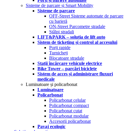
Porți și bariere automate
Sisteme de parcare și Smart Mobility
Sisteme de parcare
OFF-Street Sisteme automate de parcare
cu barieră
ON-Street Parcometre stradale
Stâlpi stradali
LIFT&PARK – soluția de lift auto
Sistem de ticketing și control al accesului
Porți rapide
Turnicheți
Blocatoare stradale
Stații încărcare vehicule electrice
Bike Tower – parcări biciclete
Sistem de acces și administrare fluxuri
medicale
Luminatoare și policarbonat
Luminatoare
Policarbonat
Policarbonat celular
Policarbonat compact
Policarbonat cutat
Policarbonat modular
Accesorii policarbonat
Pavaj ecologic